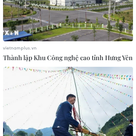
Gia Lai xác thực 99,8% dữ liệu bảo
hiểm
01/08/2026 07:05
vietnamplus.vn
Thành lập Khu Công nghệ cao tỉnh Hưng Yên
Bộ Y tế : Trên 22% người trưởng
thành thiếu vận động thể lực
31/07/2026 04:10
TP Hồ Chí Minh đồng hành để trẻ
mắc bệnh hiểm nghèo không lỡ cơ
hội học tập và điều trị
30/07/2026 13:53