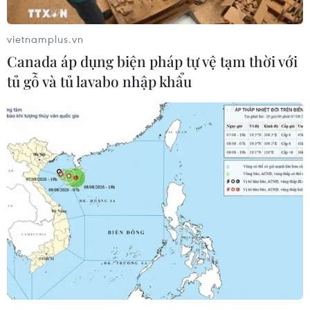
vietnamplus.vn
Canada áp dụng biện pháp tự vệ tạm thời với
tủ gỗ và tủ lavabo nhập khẩu
Vụ nghi ngộ độc thực phẩm ở Quảng Trị:
Nhiều bệnh nhân đã được xuất viện
04/05/2026 09:39
Hiện còn 12 trường hợp vẫn còn các triệu chứng như:
sốt, đau bụng, nôn, tiêu chảy… đang tiếp tục được theo
dõi và điều trị tại Khoa Truyền nhiễm, Bệnh viện Đa khoa
khu vực Hướng Hóa.