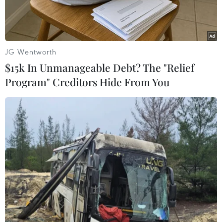
thường.
JG Wentworth
$15k In Unmanageable Debt? The "Relief
Program" Creditors Hide From You
Ảnh minh họa.
Chiều 16/6, bác sỹ Nguyễn Hữu Trung, Phó Giám
đốc Bệnh viện Đa khoa khu vực Quảng Nam
(thành phố Đà Nẵng) cho biết từ ngày 13-16/6,