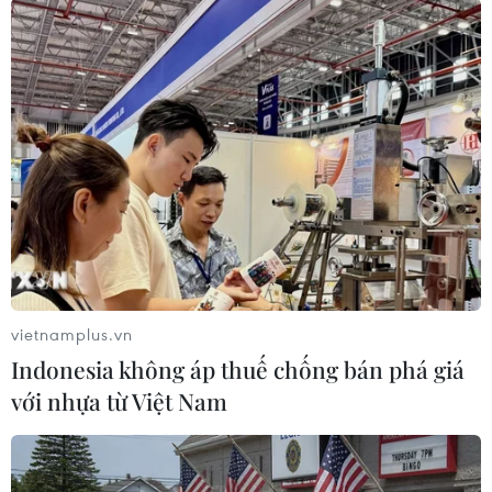
trình chế biến và bảo quản nhằm phòng ngừa
các vụ ngộ độc thực phẩm tập thể./.
Gia Lai: Kiểm tra đột xuất
sau phản ánh khách du
lịch bị ngộ độc thực phẩm
Sáng 10/6, Đoàn kiểm tra chuyên
ngành về an toàn thực phẩm của
Sở Y tế tỉnh Gia Lai đã kiểm tra
đột xuất cơ sở kinh doanh dịch vụ
ăn uống thuộc Khách sạn Hải Âu.
vietnamplus.vn
Indonesia không áp thuế chống bán phá giá
với nhựa từ Việt Nam
(TTXVN/Vietnam+)