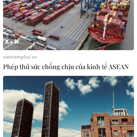
vietnamplus.vn
Phép thử sức chống chịu của kinh tế ASEAN
TIN CÙNG CHUYÊN MỤC
Cuộc tìm kiếm và vá lại những 'trái
tim lỗi '
07/08/2026 04:03