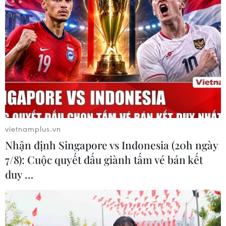
mới nào vào sáng 19/2.
vietnamplus.vn
Nhận định Singapore vs Indonesia (20h ngày
7/8): Cuộc quyết đấu giành tấm vé bán kết
duy …
13 tỉnh, thành phố của Việt
Nam có ca mắc COVID-19