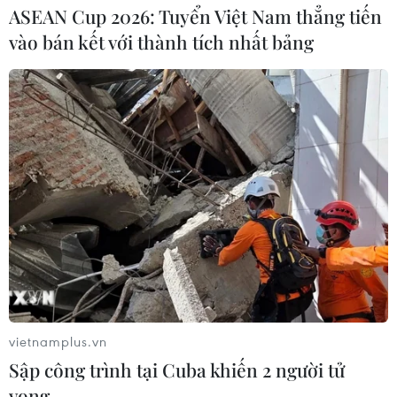
ASEAN Cup 2026: Tuyển Việt Nam thẳng tiến
vào bán kết với thành tích nhất bảng
vietnamplus.vn
TIN CÙNG CHUYÊN MỤC
Sập công trình tại Cuba khiến 2 người tử
Cuộc tìm kiếm và vá lại những 'trái
vong