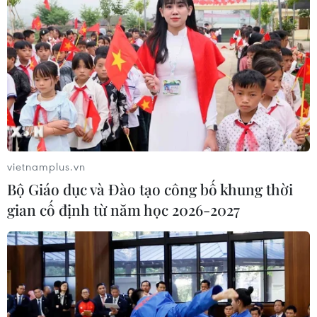
19/02/2021 01:46
Từ ngày 27/1 đến 6h ngày 19/2/2021, đã có 755 ca
mắc COVID-19 mới tại 13 tỉnh, thành phố (không tính các
ca nhập cảnh).
vietnamplus.vn
Bộ Giáo dục và Đào tạo công bố khung thời
gian cố định từ năm học 2026-2027