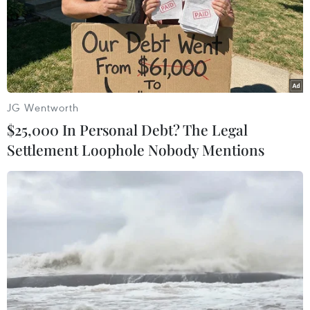
JG Wentworth
$25,000 In Personal Debt? The Legal
Settlement Loophole Nobody Mentions
#Đà Nẵng
#Dịch COVID-19
#Số ca nhiễm virus SARS-CoV-2
#Tin mới nhất về dịch bệnh COVID-19
#Diễn biến mới nhất về dịch COVID-19
TP. Đà Nẵng
Theo dõi VietnamPlus