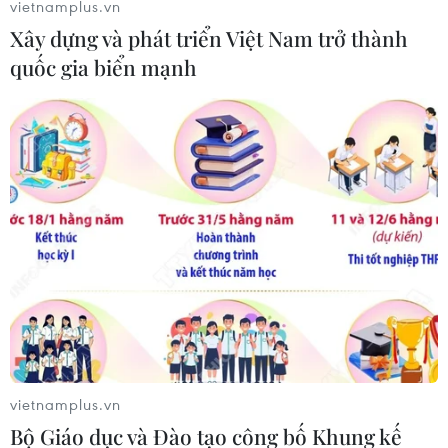
vietnamplus.vn
Xây dựng và phát triển Việt Nam trở thành
quốc gia biển mạnh
Bí thư tỉnh Hải Dương: Đã kiểm soát được
các ổ dịch nguy hiểm
18/02/2021 13:59
Hiện nay, tỉnh đang tập trung cao tất cả nguồn nhân
lực, vật lực, sự lãnh đạo, chỉ đạo để kiềm chế và tiến tới
đẩy lùi dịch bệnh trên địa bàn huyện Cẩm Giàng.
vietnamplus.vn
Bộ Giáo dục và Đào tạo công bố Khung kế