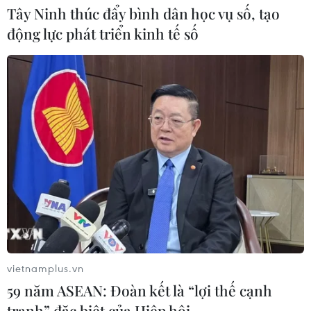
Tây Ninh thúc đẩy bình dân học vụ số, tạo
Thành phố Hồ Chí Minh phát triển
động lực phát triển kinh tế số
hệ thống y tế đa tầng, đồng bộ, thống
nhất
01/08/2026 09:14
Gia Lai xác thực 99,8% dữ liệu bảo
hiểm
01/08/2026 07:05
Bộ Y tế : Trên 22% người trưởng
thành thiếu vận động thể lực
31/07/2026 04:10
vietnamplus.vn
59 năm ASEAN: Đoàn kết là “lợi thế cạnh
tranh” đặc biệt của Hiệp hội