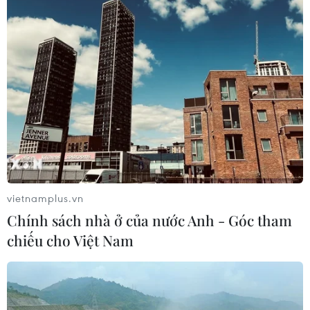
Chẩn đoán và điều trị thành công
trường hợp mắc bệnh viêm mạch
hiếm gặp
30/07/2026 08:15
Trao tặng 10 gia đình khó khăn điều
trị vô sinh hiếm muộn miễn phí 100%
30/07/2026 07:37
vietnamplus.vn
Xem thêm
Chính sách nhà ở của nước Anh - Góc tham
chiếu cho Việt Nam
CƠ QUAN CHỦ QUẢN: THÔNG TẤN XÃ VIỆT NAM