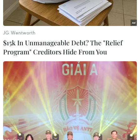
JG Wentworth
$15k In Unmanageable Debt? The "Relief
Program" Creditors Hide From You
Lấy mẫu xét nghiệm COVID-19. (Nguồn: TTXVN)
Ngày 19/2, Ủy ban Nhân dân thành phố Đà Nẵng
ban hành công văn số 932/UBND-SYT về việc
tiếp tục tăng cường phòng, chống dịch COVID-19
sau Tết Nguyên đán 2021.