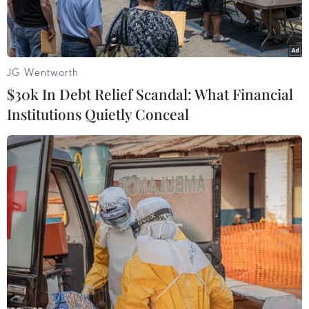
JG Wentworth
$30k In Debt Relief Scandal: What Financial
Institutions Quietly Conceal
Ảnh minh họa. (Nguồn: BBC)
Kết quả khảo sát của Tập đoàn Cisco Systems
công bố ngày 14/10 cho thấy gần 9/10 người
được hỏi mong muốn có thể chọn nơi làm việc,
hoặc tại nhà hoặc tại văn phòng, và có thể chủ
động hơn về giờ giấc làm việc, khi các biện