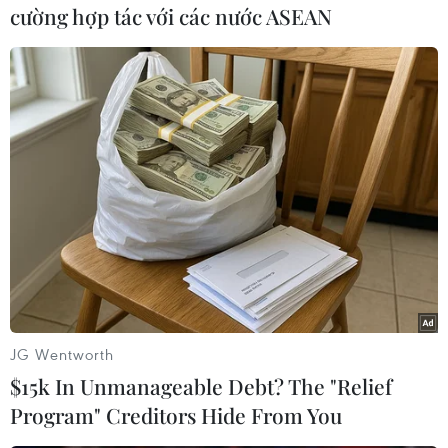
cường hợp tác với các nước ASEAN
lo ngại về tình hiệu quả của công việc khi nhân
viên làm việc tại nhà./.
(TTXVN/Vietnam+)
JG Wentworth
$15k In Unmanageable Debt? The "Relief
Program" Creditors Hide From You