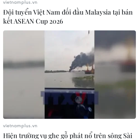
vietnamplus.vn
Đội tuyển Việt Nam đối đầu Malaysia tại bán
kết ASEAN Cup 2026
Google tiếp tục cho nhân viên làm việc tại
nhà đến hết năm 2020
11/05/2020 09:16
Trước diễn biến vẫn còn phức tạp của dịch COVID-19 ở
nhiều quốc gia, trong đó có Mỹ, CEO Sundar Pichai đã
cho phép nhân viên có thể làm việc tại nhà cho đến
cuối năm.
vietnamplus.vn
Hiện trường vụ ghe gỗ phát nổ trên sông Sài