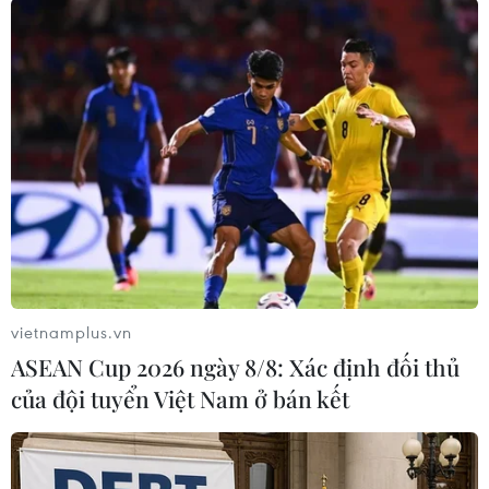
#làm việc tại nhà
#làm việc từ xa
#Cisco Systems
#COVID-19
#lệnh phong tỏa
Theo dõi VietnamPlus
vietnamplus.vn
TIN LIÊN QUAN
ASEAN Cup 2026 ngày 8/8: Xác định đối thủ
của đội tuyển Việt Nam ở bán kết