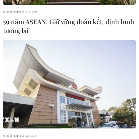
Xem thêm
vietnamplus.vn
59 năm ASEAN: Giữ vững đoàn kết, định hình
tương lai
CƠ QUAN CHỦ QUẢN: THÔNG TẤN XÃ VIỆT NAM
Tổng Biên tập: TRẦN TIẾN DUẨN
Phó Tổng Biên tập: NGUYỄN THỊ TÁM, KHÚC THANH
THỦY
Sở hữu trí tuệ
Quy định sử dụng
RSS
Hỗ trợ
Ngôn ngữ
TTXVN
vietnamplus.vn