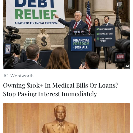
Google cho nhân viên khu vực Bắc Mỹ làm
việc tại nhà phòng COVID-19
JG Wentworth
11/03/2020 10:45
Owning $10k+ In Medical Bills Or Loans?
Công ty mẹ của Google, Alphabet, khuyến nghị tất cả
Stop Paying Interest Immediately
các nhân viên ở Bắc Mỹ làm việc tại nhà cho đến ngày
10/4 do ảnh hưởng của dịch COVID-19.