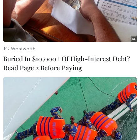
COVID-19 lây lan.
JG Wentworth
Buried In $10,000+ Of High-Interest Debt?
Read Page 2 Before Paying
LHQ cùng nhiều tổ chức và tập đoàn yêu
cầu nhân viên làm việc tại nhà
14/03/2020 00:45