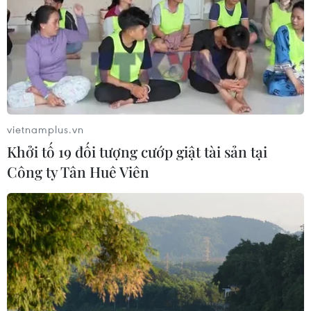
07/08/2026 00:50
Ớt nhập khẩu từ Mexico khiến hàng
trăm người tiêu dùng Mỹ nhiễm
khuẩn Salmonella
07/08/2026 00:43
vietnamplus.vn
Khởi tố 19 đối tượng cướp giật tài sản tại
Bánh xèo tôm nhảy - món ăn phải
Công ty Tân Huê Viên
thử khi đến Quy Nhơn
07/08/2026 00:00
Chưa có bằng chứng truyền máu trẻ
giúp chống lão hóa
06/08/2026 23:16