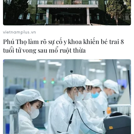
vietnamplus.vn
Phú Thọ làm rõ sự cố y khoa khiến bé trai 8
tuổi tử vong sau mổ ruột thừa
TIN CÙNG CHUYÊN MỤC
Cộng hòa Dân chủ Congo ghi nhận
hơn 300 trẻ em tử vong do Ebola
08/08/2026 15:21
Đà Nẵng: Hỗ trợ 700 triệu đồng cho
đồng bào nghèo xã Hùng Sơn
08/08/2026 09:58