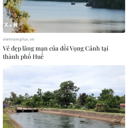
Xung đột Israel-Hamas: Ít nhất 300
trẻ em thiệt mạng trong 300 ngày
qua
vietnamplus.vn
06/08/2026 22:56
Vẻ đẹp lãng mạn của đồi Vọng Cảnh tại
thành phố Huế
Nước thải từ máy bay có thể giúp
phát hiện sớm nguy cơ đại dịch
06/08/2026 22:30
Tây Ban Nha: 100 người thiệt mạng
trong vụ vượt biển ồ ạt vào Ceuta
06/08/2026 16:03