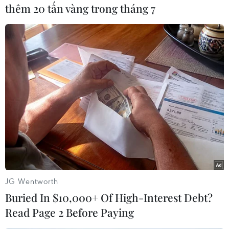
thêm 20 tấn vàng trong tháng 7
Áo
Đài Loan
Theo dõi VietnamPlus
TIN CÙNG CHUYÊN MỤC
Thổ Nhĩ Kỳ tăng cường truy quét IS,
JG Wentworth
bắt giữ hơn 100 nghi phạm
Buried In $10,000+ Of High-Interest Debt?
07/08/2026 14:55
Read Page 2 Before Paying