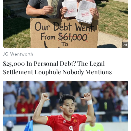
tại trường học ở Nonthaburi
07/08/2026 05:12
Nghệ nhân Đặng Văn Hậu
thổi sức sống mới cho nghệ thuật tò
he truyền thống
JG Wentworth
07/08/2026 03:19
$25,000 In Personal Debt? The Legal
Settlement Loophole Nobody Mentions
Sập công trình tại Cuba khiến 2
người tử vong
07/08/2026 01:48
Syria: Nổ xe buýt gần thủ đô
Damascus khiến 2 người chết và 13