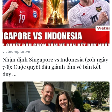
Nam Nhật Bản, sân bay Okinawa
phải đóng cửa
07/08/2026 09:10
Thái Lan: Ôtô lao vào trung tâm
chăm sóc trẻ làm khoảng nạn nhân
bị thương
vietnamplus.vn
07/08/2026 08:13
Nhận định Singapore vs Indonesia (20h ngày
7/8): Cuộc quyết đấu giành tấm vé bán kết
Thủ tướng Thái Lan chỉ đạo khẩn sau
duy …
vụ xả súng tại trường học
07/08/2026 06:37
Thái Lan: Xả súng gây thương vong