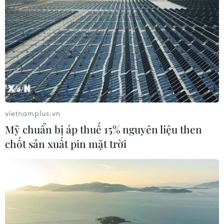
vietnamplus.vn
Mỹ chuẩn bị áp thuế 15% nguyên liệu then
chốt sản xuất pin mặt trời