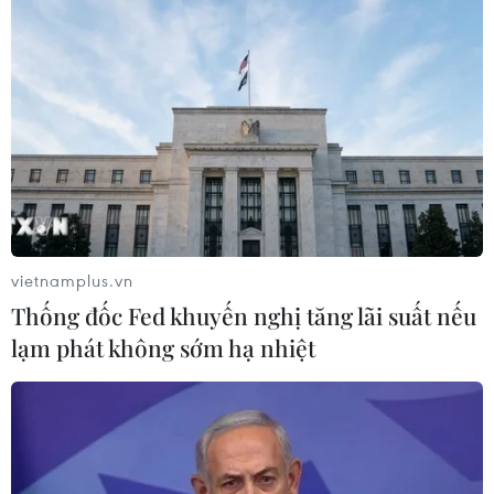
#Đan Mạch
#Ứng phó biến đổi khí hậu
#Tăng trưởng xanh
#Giải pháp tiết kiệm năng lượng
#Ngập lụt
Tp. Hồ Chí Minh
vietnamplus.vn
Thống đốc Fed khuyến nghị tăng lãi suất nếu
lạm phát không sớm hạ nhiệt
Theo dõi VietnamPlus