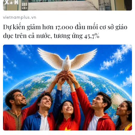
vietnamplus.vn
Dự kiến giảm hơn 17.000 đầu mối cơ sở giáo
dục trên cả nước, tương ứng 45,7%
Gần 200 doanh nghiệp 'khoe' công nghệ
xử lý nước tiên tiến tại Hà Nội
24/07/2019 08:29
Triển lãm VIETWATER 2019 - Hà Nội được tổ chức từ
ngày 24 đến 25/7 với 200 đơn vị tham gia đến từ 30
quốc gia và vùng lãnh thổ, nhằm mở rộng quan hệ, tiếp
cận công nghệ, kết nối đầu tư trong ngành.