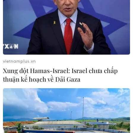
TIN LIÊN QUAN
vietnamplus.vn
Xung đột Hamas-Israel: Israel chưa chấp
thuận kế hoạch về Dải Gaza
Di dời khẩn cấp các hộ dân vùng sạt lở ở
kênh Xáng Tân An