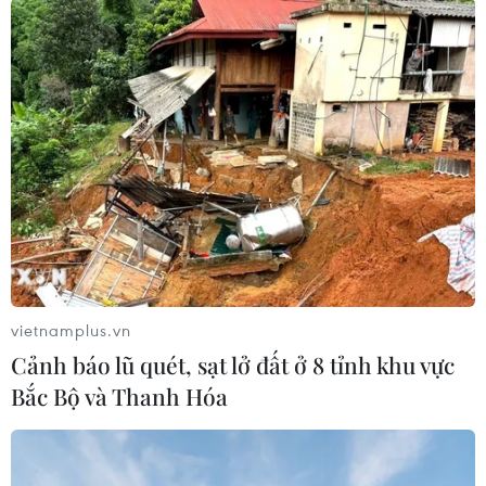
kiệm năng lượng dành cho các tòa nhà thương
mại cao tầng, nhà máy nước, các dòng máy bơm
công nghiệp và dân dụng.
Grundfos cũng giới thiệu dòng máy bơm thông
minh CR XL - sản phẩm cao cấp nhất được sản
xuất theo trục đứng, dòng bơm đa tầng cánh về
mức áp và lưu lượng của máy bơm./.
(TTXVN/Vietnam+)
vietnamplus.vn
Cảnh báo lũ quét, sạt lở đất ở 8 tỉnh khu vực
Bắc Bộ và Thanh Hóa