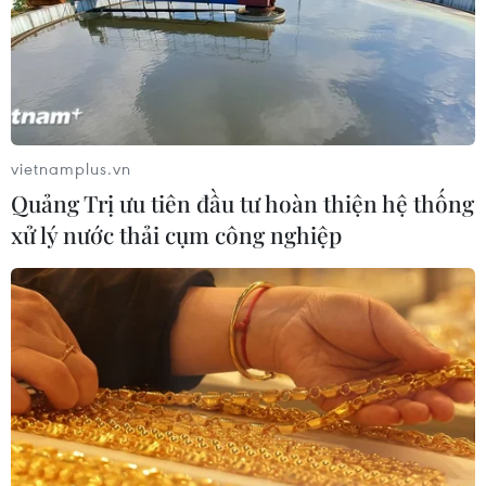
19/07/2019 09:01
Lãnh đạo Ủy ban Nhân dân thị xã Tân Châu và xã Tân
An, tỉnh An Giang đã huy động lực lượng tại chỗ giúp 2
hộ dân trong khu vực sạt lở tại xã Tân An di dời tài sản
đến nơi an toàn.
vietnamplus.vn
Quảng Trị ưu tiên đầu tư hoàn thiện hệ thống
xử lý nước thải cụm công nghiệp