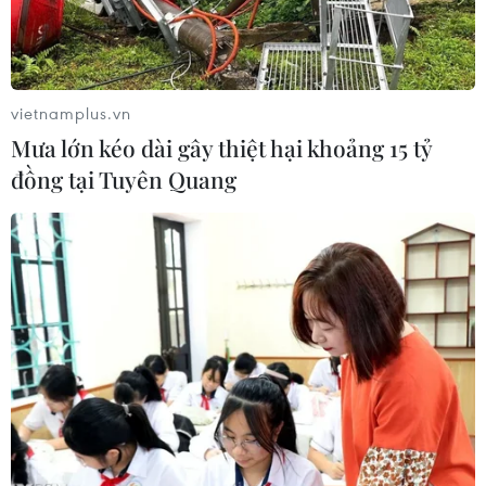
Nam.
vietnamplus.vn
Mưa lớn kéo dài gây thiệt hại khoảng 15 tỷ
đồng tại Tuyên Quang
Đại biện Đại sứ quán Đan Mạch tại Việt Nam Louise
Holmsgaard phát biểu khai mạc triển lãm. (Ảnh: Tiến
Lực/TTXVN)
Ngày 26/7, tại Thành phố Hồ Chí Minh, Đại sứ