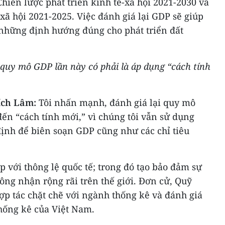
hiến lược phát triển kinh tế-xã hội 2021-2030 và
-xã hội 2021-2025. Việc đánh giá lại GDP sẽ giúp
những định hướng đúng cho phát triển đất
i quy mô GDP lần này có phải là áp dụng “cách tính
ích Lâm:
Tôi nhấn mạnh, đánh giá lại quy mô
ến “cách tính mới,” vì chúng tôi vẫn sử dụng
ịnh để biên soạn GDP cũng như các chỉ tiêu
p với thông lệ quốc tế; trong đó tạo bảo đảm sự
công nhận rộng rãi trên thế giới. Đơn cử, Quỹ
hợp tác chặt chẽ với ngành thống kê và đánh giá
thống kê của Việt Nam.