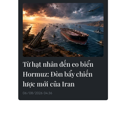
Từ hạt nhân đến eo biển
Hormuz: Đòn bẩy chiến
lược mới của Iran
06/08/2026 04:36