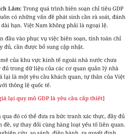
ích Lâm:
Trong quá trình biên soạn chỉ tiêu GDP
luôn có những vấn đề phát sinh cần rà soát, đánh
 dài hạn. Việt Nam không phải là ngoại lệ.
n đầu vào phục vụ việc biên soạn, tính toán chỉ
 đủ, cần được bổ sung cập nhật.
 mẽ của khu vực kinh tế ngoài nhà nước chưa
 đủ trong dữ liệu của các cơ quan quản lý nhà
á lại là một yêu cầu khách quan, tự thân của Việt
ới thông lệ quốc tế.
iá lại quy mô GDP là yêu cầu cấp thiết]
 qua đó có thể đưa ra bức tranh xác thực, đầy đủ
 đề, sự thay đổi cùng hàng loạt yếu tố liên quan.
nghiên cứu, so sánh, điều hành, ra quyết định