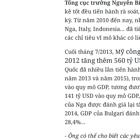
Tổng cục trưởng Nguyễn B
kê tốt đều tiến hành rà soá
kỳ. Từ năm 2010 đến nay, n
Nga, Italy, Indonesia... đã 
các chỉ tiêu vĩ mô khác có l
ỹ côn
Cuối tháng 7/2013, M
2012 tăng thêm 560 tỷ U
Quốc đã nhiều lần tiến hàn
năm 2013 và năm 2015), tro
vào quy mô GDP, tương đươn
141 tỷ USD vào quy mô GDP
của Nga được đánh giá lại t
2014, GDP của Bulgari đánh 
28,4%...
- Ông có thể cho biết các yê