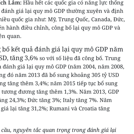
ích Lâm:
Hầu hết các quốc gia có năng lực thống
t, đánh giá lại quy mô GDP thường xuyên và định
hiều quốc gia như: Mỹ, Trung Quốc, Canada, Đức,
tiến hành điều chỉnh, công bố lại quy mô GDP và
iên quan.
g bố kết quả đánh giá lại quy mô GDP năm
SD, tăng 3,6
% so với số liệu đã công bố. Trung
h đánh giá lại quy mô GDP (năm 2004, năm 2008,
ng đó năm 2013 đã bổ sung khoảng 305 tỷ USD
g tăng thêm 3,4%; năm 2015 tiếp tục bổ sung
, tương đương tăng thêm 1,3%. Năm 2013, GDP
ăng 24,3%; Đức tăng 3%; Italy tăng 7%. Năm
giá lại tăng 31,2%; Rumani và Croatia tăng
u cầu, nguyên tắc quan trọng trong đánh giá lại