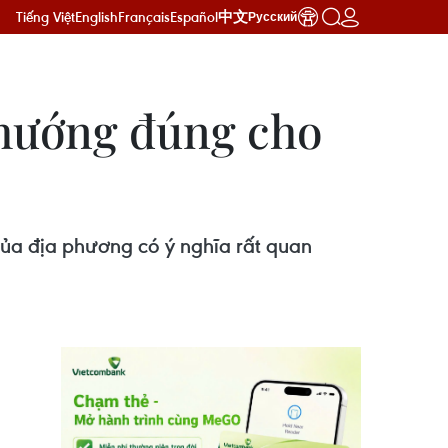
Tiếng Việt
English
Français
Español
中文
Русский
 hướng đúng cho
của địa phương có ý nghĩa rất quan