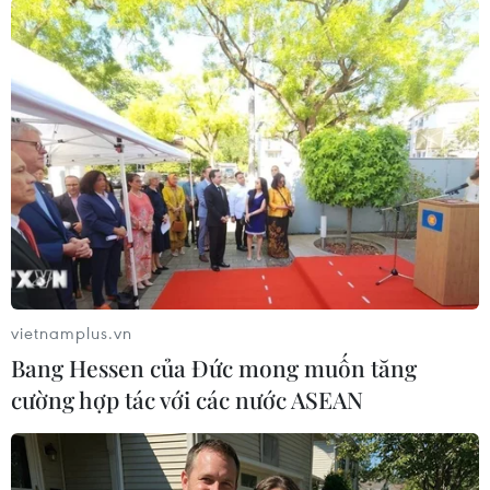
#Hungary
#Doanh nghiệp
#Kim ngạch thương mại
#Đầu tư
Anh
Hungary
Nga
Theo dõi VietnamPlus
vietnamplus.vn
Bang Hessen của Đức mong muốn tăng
cường hợp tác với các nước ASEAN
TIN CÙNG CHUYÊN MỤC