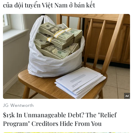
Tuy nhiên, về lâu dài, những kết quả đạt được
của đội tuyển Việt Nam ở bán kết
vẫn chưa xứng với tiềm năng hainước. Thứ
trưởng Trần Tuấn Anh cho rằng, các doanh
nghiệp Việt Nam nên tận dụngcơ hội này để có
chiến lược thâm nhập vào thị trường tiềm năng
này./.
Đỗ Thảo Nguyên (TTXVN)
JG Wentworth
$15k In Unmanageable Debt? The "Relief
Program" Creditors Hide From You