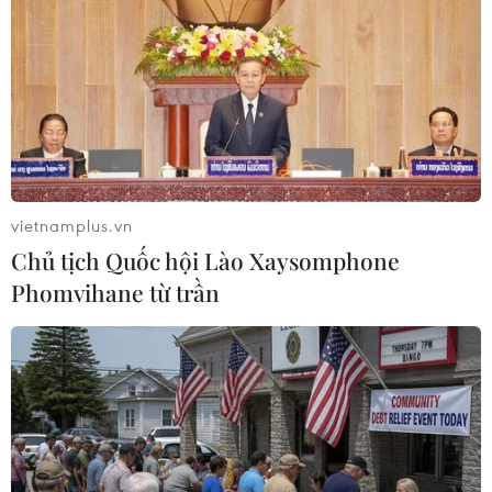
Động lực mới cho hợp tác thương
mại Việt Nam-Australia
08/08/2026 12:20
Mỹ chi hơn 2 tỷ USD thúc đẩy ngành
pin và khoáng sản nội địa
vietnamplus.vn
08/08/2026 08:16
Chủ tịch Quốc hội Lào Xaysomphone
Phomvihane từ trần
Chủ sân Azteca lỗ hơn 47 triệu USD vì
World Cup 2026
08/08/2026 06:43
Dữ liệu việc làm Mỹ mở thêm dư địa