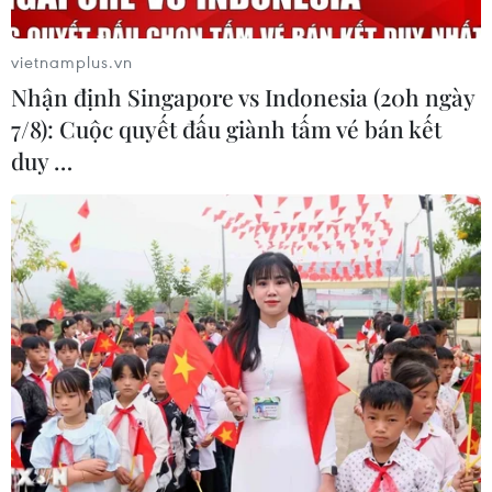
phương, không nhất thiết phong tỏa toàn bộ.
vietnamplus.vn
Nhận định Singapore vs Indonesia (20h ngày
7/8): Cuộc quyết đấu giành tấm vé bán kết
duy …
Phối hợp điều tra, xử lý 47 tấn rác thải y tế
tại Bình Dương