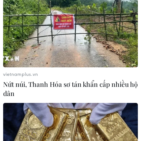
vietnamplus.vn
Nứt núi, Thanh Hóa sơ tán khẩn cấp nhiều hộ
dân