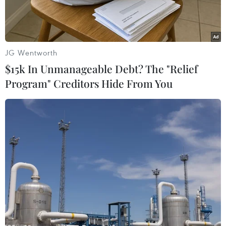
lý.
JG Wentworth
$15k In Unmanageable Debt? The "Relief
Program" Creditors Hide From You
Chất thải y tế được phân loại chi tiết theo màu túi nylon như:
chất thải thông thường (màu xanh), chất thải lây nhiễm (màu
vàng), chất thải tái chế (màu trắng). (Ảnh: Thành Đạt/TTXVN)
Để xử lý kịp thời chất thải y tế phát sinh trước
tình hình dịch COVID-19 diễn biến phức tạp,