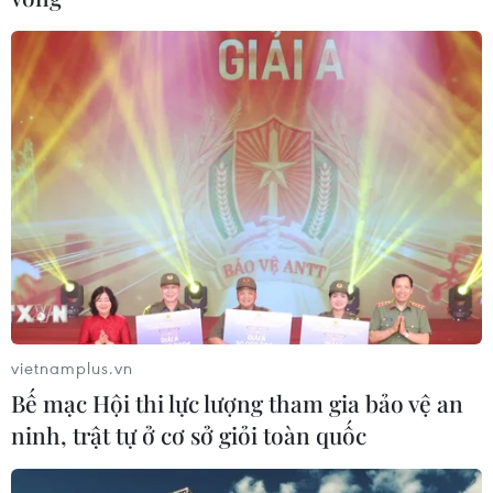
Lãnh đạo Hà Nội: Thực hiện nghiêm quy
trình cách ly tại các khách sạn
01/05/2021 06:14
Lãnh đạo Hà Nội đề nghị quận các quận, huyện phải
kiểm tra, đánh giá các phương án an toàn ở các đơn vị,
cơ quan, cơ sở kinh doanh, nếu không đảm bảo an
toàn thì không được hoạt động.
vietnamplus.vn
Bế mạc Hội thi lực lượng tham gia bảo vệ an
ninh, trật tự ở cơ sở giỏi toàn quốc