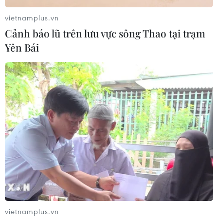
vietnamplus.vn
Cảnh báo lũ trên lưu vực sông Thao tại trạm
Yên Bái
TIN CÙNG CHUYÊN MỤC
Áp thấp nhiệt đới trên vịnh Bắc Bộ sẽ
gây ảnh hưởng thế nào tới Việt Nam?
07/08/2026 14:38
Nứt núi, Thanh Hóa sơ tán khẩn cấp
nhiều hộ dân
07/08/2026 13:17
vietnamplus.vn