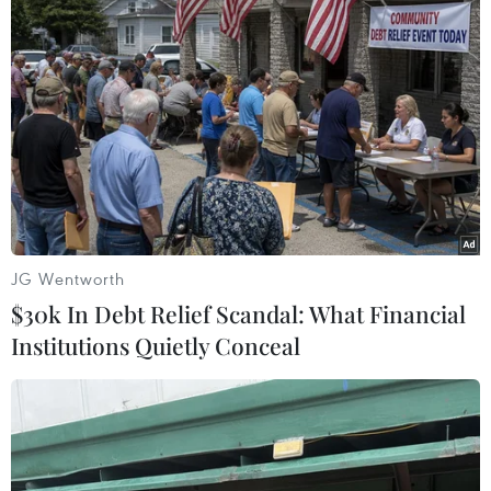
Theo dõi VietnamPlus
TIN LIÊN QUAN
JG Wentworth
$30k In Debt Relief Scandal: What Financial
Institutions Quietly Conceal