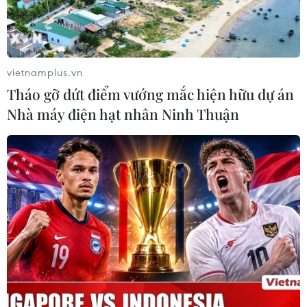
vietnamplus.vn
Tháo gỡ dứt điểm vướng mắc hiện hữu dự án
Nhà máy điện hạt nhân Ninh Thuận
Xây dựng chiến lược chống dịch hiệu quả
cả về kinh tế và y tế
12/08/2020 11:50
Thủ tướng đề nghị từng địa phương xây dựng một chiến
lược chống dịch bệnh hiệu quả cả về kinh tế và y tế;
đánh giá mức độ rủi ro từng khu vực trong một địa