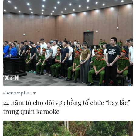
15/09/2021 14:05
Các đơn vị của ngành giao thông vận tải cần phải tập
trung trách nhiệm để xây dựng kế hoạch tổ chức vận tải
trong tình hình mới nhằm thích ứng với dịch COVID-19.
vietnamplus.vn
24 năm tù cho đôi vợ chồng tổ chức “bay lắc”
trong quán karaoke