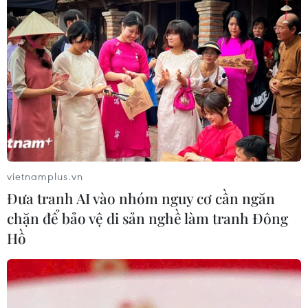
Mưa dông khiến hàng chục
chuyến bay tới Nội Bài không thể hạ
cánh
06/08/2026 04:37
Hà Tĩnh cảnh báo nguy cơ sạt lở trên
nhiều tuyến giao thông trước mùa
mưa bão
vietnamplus.vn
06/08/2026 04:34
Đưa tranh AI vào nhóm nguy cơ cần ngăn
chặn để bảo vệ di sản nghề làm tranh Đông
Đồng Nai cảnh báo người dân không
Hồ
ném vật thể vào phương tiện trên cao
tốc
06/08/2026 04:24