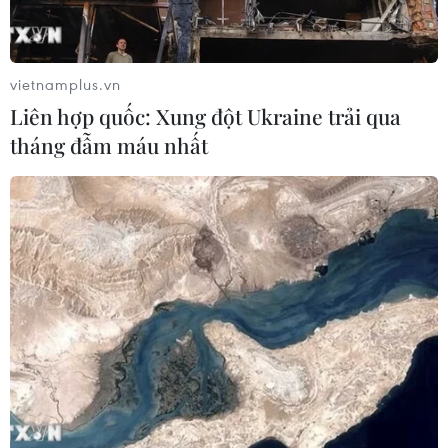
cục trưởng Tổng cục Đường bộ Việt Nam cho
hay, đơn vị vừa có văn bản hỏa tốc gửi Ủy ban
Nhân dân các tỉnh, thành phố, Sở Giao thông
vietnamplus.vn
Vận tải địa phương và các Cục Quản lý đường
Liên hợp quốc: Xung đột Ukraine trải qua
bộ I, II, III, IV (Tổng cục Đường bộ Việt Nam) về
tháng đẫm máu nhất
việc hỗ trợ vận tải hàng hóa, kiểm soát xe
“luồng xanh” theo đúng chỉ đạo của Bộ Giao
thông Vận tải và Nghị quyết 107/NQ-CP của
Chính phủ vừa ban hành.
Tổng cục Đường bộ Việt Nam đề nghị Ủy ban
Nhân dân các tỉnh, thành phố chỉ đạo các cơ
quan, đơn vị liên quan tại các chốt kiểm soát
dịch bệnh COVID-19 và các cơ quan, ban ngành
tại địa phương tiếp tục thực hiện nghiêm các
Công điện số 1102/CĐ-TTg ngày 23/8/2021 của
Thủ tướng chính phủ và Công điện số 12/CĐ-