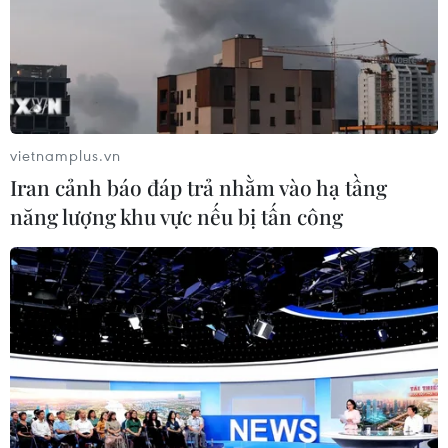
tính còn hiệu lực…./.
(TTXVN/Vietnam+)
vietnamplus.vn
Iran cảnh báo đáp trả nhằm vào hạ tầng
năng lượng khu vực nếu bị tấn công
#Tổng cục Đường bộ Việt Nam
#Luồng xanh