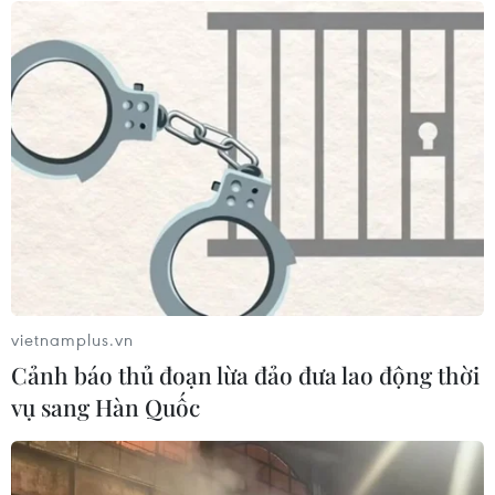
TP Hồ Chí Minh
04/08/2026 04:14
APEC 2027: Chi tiết
tuyến tàu điện nhẹ LRT đầu tiên tại
Phú Quốc dần thành hình
04/08/2026 03:40
Bộ Xây dựng lên tiếng về việc điều
chỉnh hợp đồng trước biến động giá
lớn
vietnamplus.vn
04/08/2026 03:03
Cảnh báo thủ đoạn lừa đảo đưa lao động thời
vụ sang Hàn Quốc
Thành phố Hồ Chí Minh phát hành
thẻ giao thông công cộng cho metro
và xe buýt