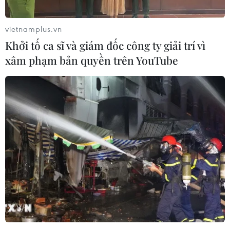
vietnamplus.vn
Khởi tố ca sĩ và giám đốc công ty giải trí vì
xâm phạm bản quyền trên YouTube
Đề xuất mở thêm 4 điểm test nhanh
COVID-19 cho lái xe chở hàng hóa
10/09/2021 07:16
Trong thời gian tới, đội ngũ nhân viên vận chuyển hàng
hóa, bưu gửi bằng xe 2 bánh được phép hoạt động một
phần, do đó nhu cầu xét nghiệm nhanh COVID-19 sẽ
tăng.