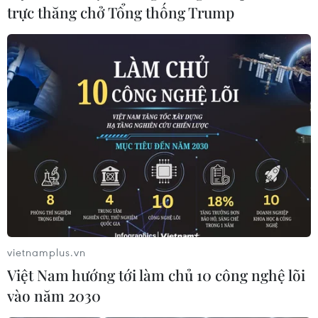
trực thăng chở Tổng thống Trump
kết quả xét nghiệm).
vietnamplus.vn
Việt Nam hướng tới làm chủ 10 công nghệ lõi
Bộ GTVT xây dựng kế hoạch tổ chức vận
vào năm 2030
tải trong tình hình mới