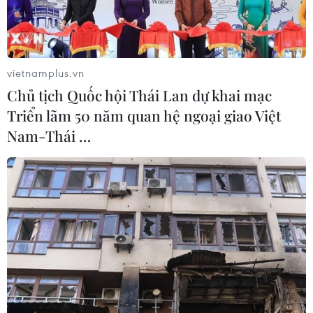
xem xét, xử lý.
vietnamplus.vn
Chủ tịch Quốc hội Thái Lan dự khai mạc
Triển lãm 50 năm quan hệ ngoại giao Việt
Nam-Thái …
Lực lượng CSGT kiểm tra giấy tờ các phương tiện giao thông
đăng ký luồng xanh trước khi di chuyển vào Hà Nội. (Ảnh: Phạm
Kiên/TTXVN)
Sáng 19/9, ông Nguyễn Xuân Cường, Phó Tổng