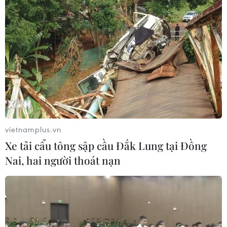
Hà Nội: Xét nghiệm những người liên
quan lái xe "luồng xanh" mắc bệnh
17/09/2021 06:02
Đối với các trường hợp F1 có tiếp xúc gần với lái xe này,
Ủy ban Nhân dân phường Thịnh Liệt đã đưa đi cách ly
tập trung, còn những trường hợp F2 yêu cầu tự cách ly
tại nhà.
vietnamplus.vn
Xe tải cẩu tông sập cầu Đắk Lung tại Đồng
Nai, hai người thoát nạn