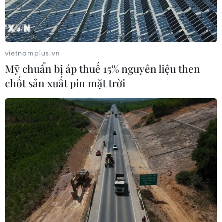
vietnamplus.vn
Mỹ chuẩn bị áp thuế 15% nguyên liệu then
chốt sản xuất pin mặt trời