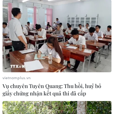
đêm có mưa vài nơi
23/10/2022 00:00
Bắc Bộ, Tây Nguyên và Nam Bộ ngày nắng, chiều tối và
đêm có mưa rào, dông vài nơi; trong mưa dông có khả
năng xảy ra lốc, sét và gió giật mạnh. Nhiệt độ cao nhất
28-32 độ C.
vietnamplus.vn
Vụ chuyên Tuyên Quang: Thu hồi, huỷ bỏ
giấy chứng nhận kết quả thi đã cấp