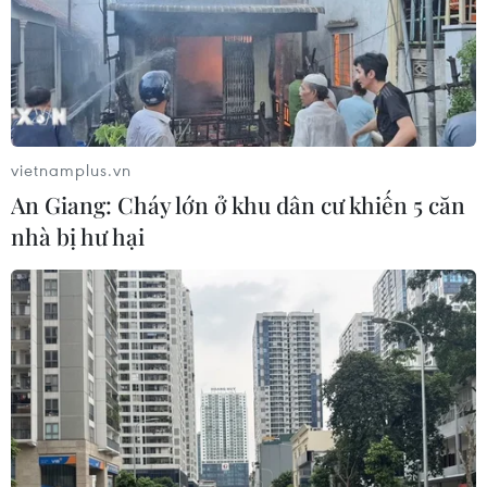
vietnamplus.vn
An Giang: Cháy lớn ở khu dân cư khiến 5 căn
nhà bị hư hại