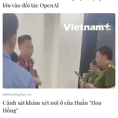
lớn vào đối tác OpenAI
Thời tiết miền Bắc sẽ ảnh
hưởng ra sao khi bão số 3 Kujira đi
vào Biển Đông?
05/08/2026 04:56
Áp thấp nhiệt đới mạnh lên thành
bão số 3, vùng ven biển không bị ảnh
hưởng
05/08/2026 01:41
vietnamplus.vn
Xem thêm
Cảnh sát khám xét nơi ở của Huấn "Hoa
Hồng"