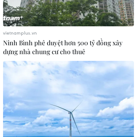
hậu trong thời kỳ mới
05/08/2026 14:57
vietnamplus.vn
Gần 40 điểm bị sạt lở đất do mưa lớn
Ninh Bình phê duyệt hơn 500 tỷ đồng xây
tại Lào Cai
dựng nhà chung cư cho thuê
05/08/2026 14:56
Bão số 3 gây gió mạnh, sóng cao trên
vùng biển phía Đông Nam
05/08/2026 14:55
Thả kỳ đà hoa về rừng đặc dụng
vườn chim Bạc Liêu