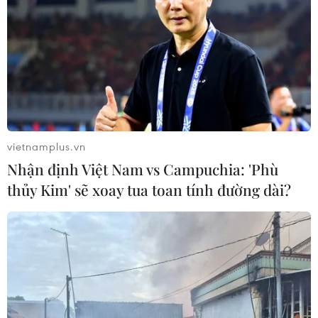
vietnamplus.vn
Nhận định Việt Nam vs Campuchia: 'Phù
thủy Kim' sẽ xoay tua toan tính đường dài?