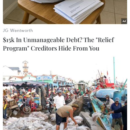
JG Wentworth
$15k In Unmanageable Debt? The "Relief
Program" Creditors Hide From You
(Ảnh minh họa: Thành Đạt/TTXVN)
Theo Trung tâm Dự báo Khí tượng Thủy văn
Quốc gia, đêm 23/10, Bắc Bộ có mưa vài nơi, trời
lạnh, vùng núi có nơi trời rét; nhiệt độ thấp
nhất 20-23 độ C, vùng núi có nơi dưới 20 độ C.