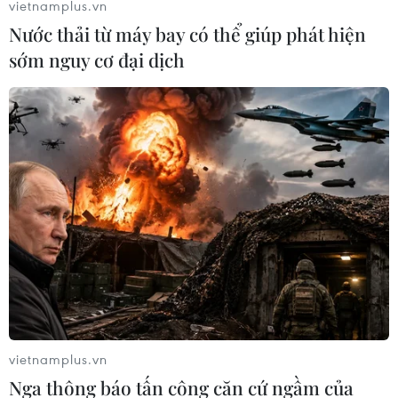
vietnamplus.vn
Nước thải từ máy bay có thể giúp phát hiện
sớm nguy cơ đại dịch
Gia Lai: Sông Ba bị sạt lở, người dân mất
hàng trăm ha đất sản xuất
22/10/2022 14:46
vietnamplus.vn
Đất sản xuất của người dân huyện Krông Pa ngày một ít
Nga thông báo tấn công căn cứ ngầm của