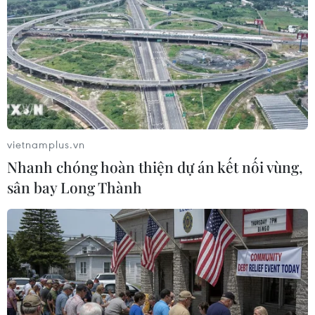
(TTXVN/Vietnam+)
vietnamplus.vn
Nhanh chóng hoàn thiện dự án kết nối vùng,
sân bay Long Thành
#nhiệt độ
#trời rét
#mưa đá
#vùng áp thấp
#biển động mạnh