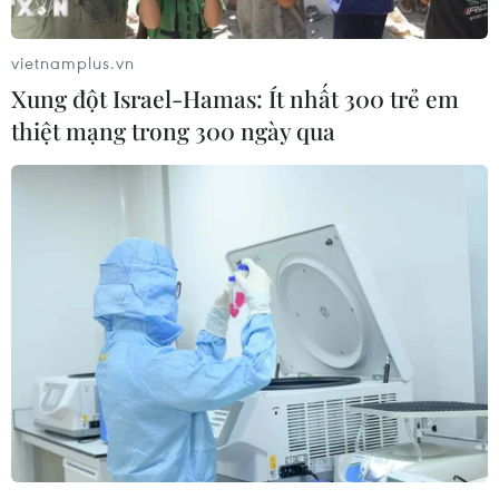
vietnamplus.vn
Xung đột Israel-Hamas: Ít nhất 300 trẻ em
thiệt mạng trong 300 ngày qua
TTK LHQ đánh giá cao công tác dự báo
khí tượng thủy văn của Việt Nam
22/10/2022 08:49
Thăm Tổng cục Khí tượng Thủy văn, Tổng Thư ký Liên
hợp quốc António Guterres nhấn mạnh vai trò của việc
dự báo, cảnh báo sớm, đồng thời đánh giá cao công
tác dự báo khí tượng thủy văn ở Việt Nam.