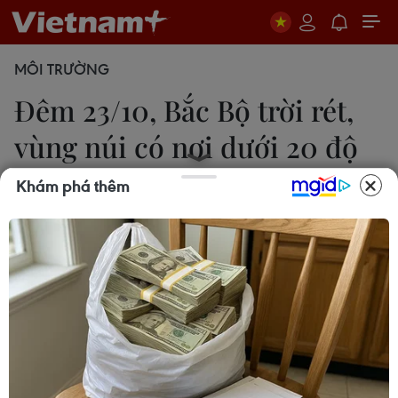
MÔI TRƯỜNG
Đêm 23/10, Bắc Bộ trời rét,
vùng núi có nơi dưới 20 độ
C
Khám phá thêm
Diệu Thúy
23/10/2022 10:46
Đêm 23/10, Bắc Bộ có mưa vài nơi, trời lạnh, vùng
núi có nơi trời rét; nhiệt độ thấp nhất 20-23 độ C,
vùng núi có nơi dưới 20 độ C.