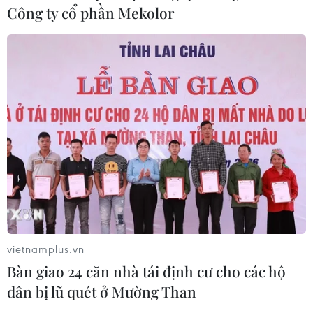
Công ty cổ phần Mekolor
Đắk Lắk truy quét, xử lý tình trạng
phá rừng, lấn chiếm đất rừng
06/08/2026 12:36
Cảnh báo mưa cường độ lớn trên
100mm tại Bắc Bộ, Thanh Hóa và
Nghệ An
06/08/2026 10:23
vietnamplus.vn
Mưa lớn kéo dài gây nhiều thiệt hại
Bàn giao 24 căn nhà tái định cư cho các hộ
về nhà ở, giao thông tại tỉnh Sơn La
dân bị lũ quét ở Mường Than
06/08/2026 09:48