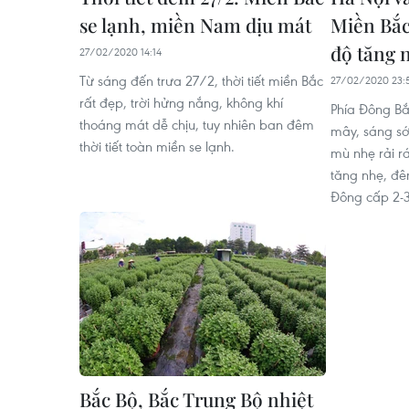
se lạnh, miền Nam dịu mát
Miền Bắc
độ tăng 
27/02/2020 14:14
Từ sáng đến trưa 27/2, thời tiết miền Bắc
27/02/2020 23:
rất đẹp, trời hửng nắng, không khí
Phía Đông Bắ
thoáng mát dễ chịu, tuy nhiên ban đêm
mây, sáng s
thời tiết toàn miền se lạnh.
mù nhẹ rải r
tăng nhẹ, đê
Đông cấp 2-3
Bắc Bộ, Bắc Trung Bộ nhiệt