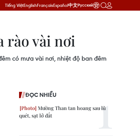
Tiếng Việt
English
Français
Español
中文
Русский
 rào vài nơi
đêm có mưa vài nơi, nhiệt độ ban đêm
ĐỌC NHIỀU
Mường Than tan hoang sau lũ
quét, sạt lở đất