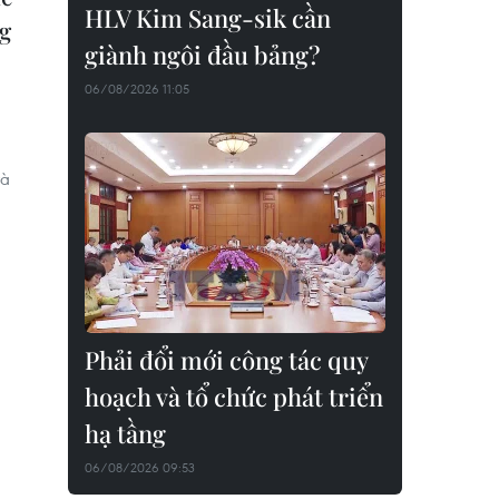
HLV Kim Sang-sik cần
g
giành ngôi đầu bảng?
06/08/2026 11:05
và
Phải đổi mới công tác quy
hoạch và tổ chức phát triển
hạ tầng
06/08/2026 09:53