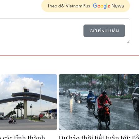
Theo dõi VietnamPlus
GỬI BÌNH LUẬN
à các tỉnh thành
Dự báo thời tiết tuần tới: B