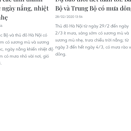
 ngày nắng, nhiệt
Bộ và Trung Bộ có mưa dôn
nhẹ
28/02/2020 13:54
Thủ đô Hà Nội từ ngày 29/2 đến ngày
54
2/3 ít mưa, sáng sớm có sương mù và
c Bộ và thủ đô Hà Nội có
sương mù nhẹ, trưa chiều trời nắng; từ
ớm có sương mù và sương
ngày 3 đến hết ngày 4/3, có mưa rào 
ác, ngày nắng khiến nhiệt độ
dông.
m có mưa nhỏ vài nơi, gió
.