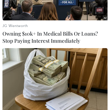
JG Wentworth
Owning $10k+ In Medical Bills Or Loans?
Stop Paying Interest Immediately
Người dân xếp hàng mua đồ ăn mang về để phòng lây nhiễm
COVID-19 tại Singapore. (Ảnh: AFP/TTXVN)
Theo trang thống kê worldometers.info, tính
đến 9 giờ sáng ngày 12/9 (giờ Việt Nam), toàn
thế giới đã ghi nhận 225.067.690 ca nhiễm virus