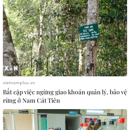
Lào ứng phó lây nhiễm gia tăng,
Campuchia yêu cầu đẩy nhanh tiêm
chủng
27/08/2021 09:24
Bộ Y tế Lào đã chuẩn bị cơ sở vật chất để tiếp tục ứng
phó với số ca mắc mới COVID-19 trong cộng đồng ở
mức cao, trong khi Thủ tướng Campuchia yêu cầu các
tỉnh phải đẩy nhanh tiến độ tiêm chủng.
vietnamplus.vn
Bất cập việc ngừng giao khoán quản lý, bảo vệ
rừng ở Nam Cát Tiên