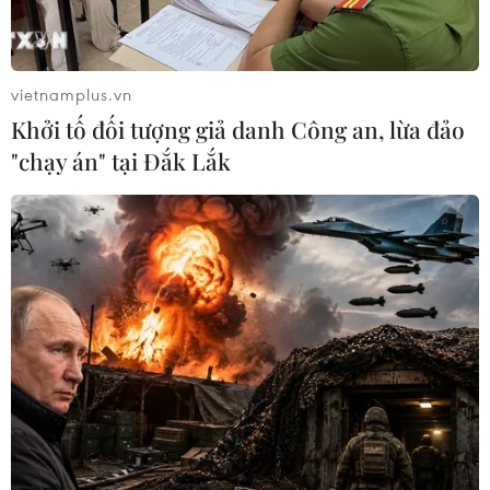
vietnamplus.vn
Khởi tố đối tượng giả danh Công an, lừa đảo
"chạy án" tại Đắk Lắk