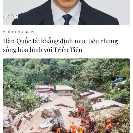
Israel
Mỹ
Nga
Singapore
vietnamplus.vn
Theo dõi VietnamPlus
Hàn Quốc tái khẳng định mục tiêu chung
sống hòa bình với Triều Tiên
TIN LIÊN QUAN