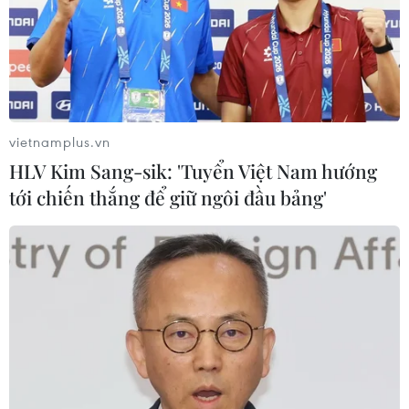
(TTXVN/Vietnam+)
vietnamplus.vn
HLV Kim Sang-sik: 'Tuyển Việt Nam hướng
tới chiến thắng để giữ ngôi đầu bảng'
#COVID-19
#số ca nhiễm mới
#tiêm vaccine
#phong tỏa
#biến thể Delta
Anh
Australia