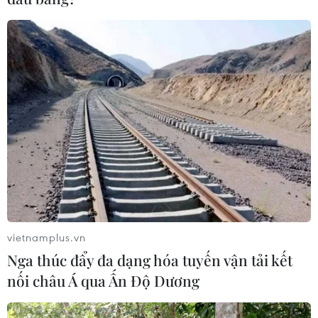
Trong một tháng qua, số ca mắc COVID-19 hằng ngày ở
Mỹ đã tăng gấp 6 lần, trong khi số ca tử vong tăng gấp
4 lần. Từ 10/8, Singapore sẽ mở cửa đường biên giới
cho người mang thẻ lao động.
vietnamplus.vn
Nga thúc đẩy đa dạng hóa tuyến vận tải kết
nối châu Á qua Ấn Độ Dương