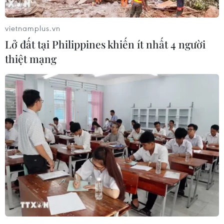
vietnamplus.vn
Lở đất tại Philippines khiến ít nhất 4 người
thiệt mạng
COVID-19: Mỹ, Ấn Độ, Brazil có nhiều ca
nhiễm và tử vong nhất thế giới
25/06/2021 02:18
Mỹ, quốc gia bị ảnh hưởng nặng nề nhất, đã ghi nhận
34.463.729 ca nhiễm và 618.619 ca tử vong và bang
Missouri đã trở thành "điểm nóng" mới nhất tại Mỹ khi
ghi nhận tỷ lệ nhiễm mới cao nhất nước này.