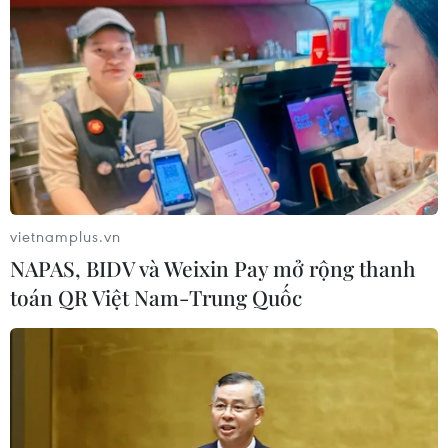
CƠ QUAN CHỦ QUẢN: THÔNG TẤN XÃ VIỆT NAM
Tổng Biên tập: TRẦN TIẾN DUẨN
Phó Tổng Biên tập: NGUYỄN THỊ TÁM, KHÚC THANH
THỦY
vietnamplus.vn
NAPAS, BIDV và Weixin Pay mở rộng thanh
Sở hữu trí tuệ
Quy định sử dụng
toán QR Việt Nam-Trung Quốc
RSS
Hỗ trợ
Ngôn ngữ
TTXVN
Dịch vụ tin
Quảng cáo
Liên hệ