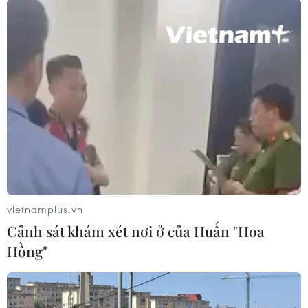
Palaszczuk đã để ngỏ khả năng áp đặt phong
tỏa do có 5 ca nhiễm mới trong ngày. Giới
chuyên gia cho rằng đây là tín hiệu tích cực đối
với nền kinh tế Australia, đang có nguy cơ rơi
vào suy thoái lần thứ hai trong nhiều năm do
hai bang đông dân nhất của nước này là New
South Wales và Victoria phải phong tỏa.
Do các biện pháp hạn chế nghiêm ngặt, nên
nhiều sinh viên quốc tế đang theo học tại
Australia chưa thể quay lại trường. Vì vậy, Ngoại
vietnamplus.vn
trưởng Ấn Độ Subrahmanyam Jaishankar đã đề
Cảnh sát khám xét nơi ở của Huấn "Hoa
nghị Australia nới lỏng các biện pháp hạn chế
Hồng"
để hàng nghìn sinh viên của nước này có thể tới
Australia theo học.
Ông Jaishankar cho biết đã nêu vấn đề này với