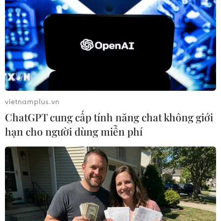
#virus SARS-CoV-2
#COVID-19
#người tử vong
#khẩu trang
#biến thể mới
Theo dõi VietnamPlus
vietnamplus.vn
ChatGPT cung cấp tính năng chat không giới
hạn cho người dùng miễn phí
TIN LIÊN QUAN