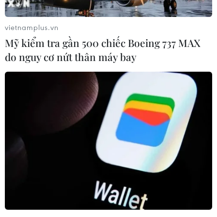
nguy kịch.
vietnamplus.vn
Mỹ kiểm tra gần 500 chiếc Boeing 737 MAX
do nguy cơ nứt thân máy bay
Dịch COVID-19: Nga vượt 4 triệu ca, Đức
và Israel có xu hướng giảm
10/02/2021 11:59