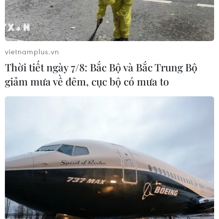
vietnamplus.vn
Thời tiết ngày 7/8: Bắc Bộ và Bắc Trung Bộ
giảm mưa về đêm, cục bộ có mưa to
Dịch COVID-19: Thế giới đã ghi nhận hơn
107 triệu ca nhiễm
10/02/2021 02:56
Theo worldometers.info, 2.349.171 ca đã tử vong vì
COVID-19, số bệnh nhân được điều trị khỏi bệnh là
79.297.474 người và vẫn còn 103.574 ca bệnh nặng và