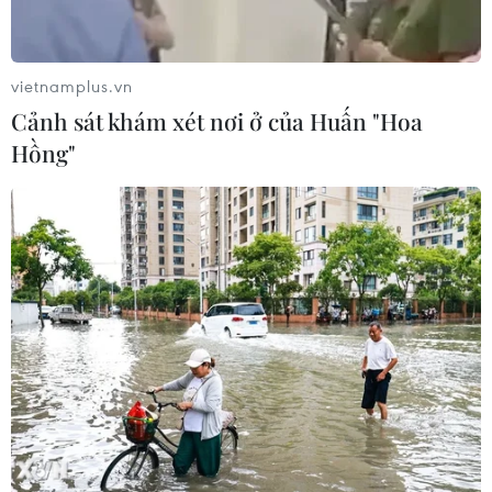
Hàn Quốc tái khẳng định mục tiêu
chung sống hòa bình với Triều Tiên
vietnamplus.vn
06/08/2026 15:33
Cảnh sát khám xét nơi ở của Huấn "Hoa
Hồng"
Kinh nghiệm Đổi mới của Việt Nam
hỗ trợ Lào xây dựng nền kinh tế độc
lập, tự chủ
06/08/2026 15:32
Thư mừng kỷ niệm 50 năm quan hệ
ngoại giao Việt Nam-Thái Lan
06/08/2026 15:07