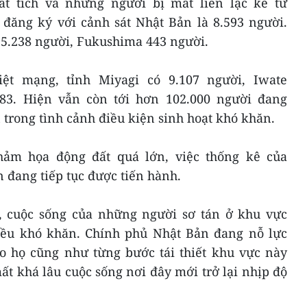
ất tích và những người bị mất liên lạc kể từ
đăng ký với cảnh sát Nhật Bản là 8.593 người.
ó 5.238 người, Fukushima 443 người.
iệt mạng, tỉnh Miyagi có 9.107 người, Iwate
583. Hiện vẫn còn tới hơn 102.000 người đang
n trong tình cảnh điều kiện sinh hoạt khó khăn.
ảm họa động đất quá lớn, việc thống kê của
n đang tiếp tục được tiến hành.
, cuộc sống của những người sơ tán ở khu vực
ều khó khăn. Chính phủ Nhật Bản đang nỗ lực
 họ cũng như từng bước tái thiết khu vực này
t khá lâu cuộc sống nơi đây mới trở lại nhịp độ