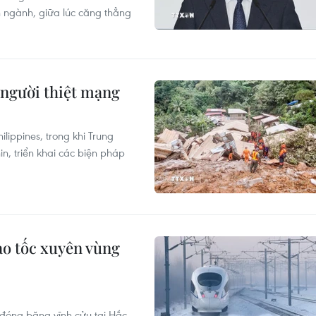
n ngành, giữa lúc căng thẳng
4 người thiệt mạng
ilippines, trong khi Trung
n, triển khai các biện pháp
ao tốc xuyên vùng
đóng băng vĩnh cửu tại Hắc