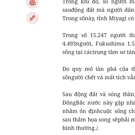
Trong khi đó, số người m
sauđộng đất mà người dân 
Trong sốnày, tỉnh Miyagi c
Trong số 15.247 người th
4.493người, Fukushima 1.
sống tại cáctrung tâm sơ tá
Do quy mô tàn phá của th
sốngười chết và mất tích vẫ
Sau động đất và sóng thần
ĐôngBắc nước này gặp nhi
nhằm ổn địnhcuộc sống cho
sau thảm họa song sẽphải mấ
bình thường./.