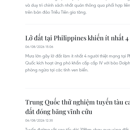
và duy trì chính sách nhất quán thông qua phối hợp liê
trên bán đảo Triều Tiên gia tăng.
Lở đất tại Philippines khiến ít nhất 
06/08/2026 15:06
Mưa lớn gây lở đất làm ít nhất 4 người thiệt mạng tại Ph
Quốc kích hoạt ứng phó khẩn cấp cấp IV với bão Dolphi
phòng ngừa tại các tỉnh ven biển.
Trung Quốc thử nghiệm tuyến tàu c
đất đóng băng vĩnh cửu
06/08/2026 12:35
Tuyến đường sắt cao tốc dài 318km chạy qua vùng đất 