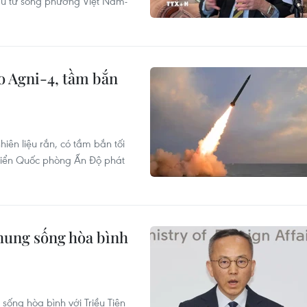
đầu tư song phương Việt Nam-
o Agni-4, tầm bắn
hiên liệu rắn, có tầm bắn tối
riển Quốc phòng Ấn Độ phát
hung sống hòa bình
sống hòa bình với Triều Tiên