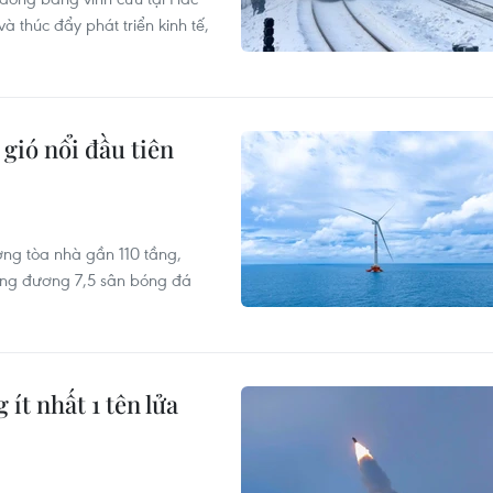
 thúc đẩy phát triển kinh tế,
gió nổi đầu tiên
ng tòa nhà gần 110 tầng,
ương đương 7,5 sân bóng đá
ít nhất 1 tên lửa