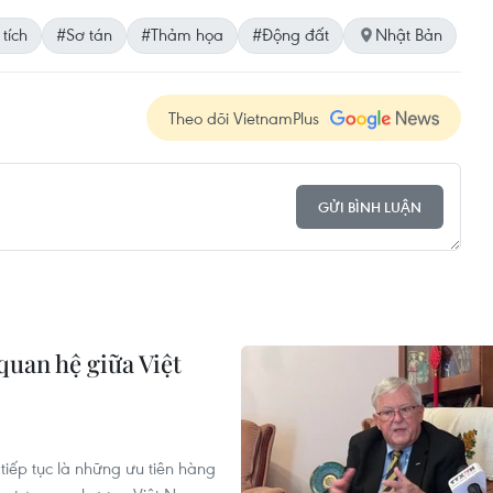
tích
#Sơ tán
#Thảm họa
#Động đất
Nhật Bản
Theo dõi VietnamPlus
GỬI BÌNH LUẬN
quan hệ giữa Việt
tiếp tục là những ưu tiên hàng