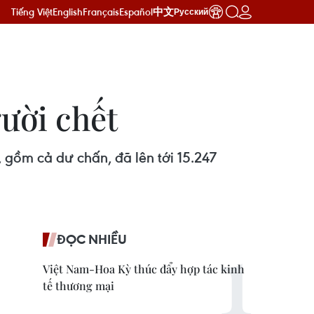
Tiếng Việt
English
Français
Español
中文
Русский
ười chết
 gồm cả dư chấn, đã lên tới 15.247
ĐỌC NHIỀU
Việt Nam-Hoa Kỳ thúc đẩy hợp tác kinh
tế thương mại