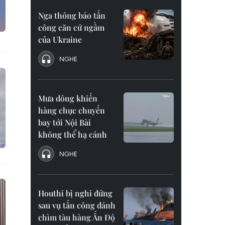
Nga thông báo tấn
công căn cứ ngầm
của Ukraine
NGHE
Mưa dông khiến
hàng chục chuyến
bay tới Nội Bài
không thể hạ cánh
NGHE
Houthi bị nghi đứng
sau vụ tấn công đánh
chìm tàu hàng Ấn Độ