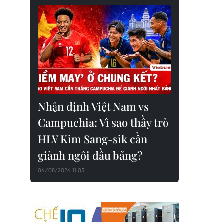
Nhận định Việt Nam vs
Campuchia: Vì sao thầy trò
HLV Kim Sang-sik cần
giành ngôi đầu bảng?
06/08/2026 11:05