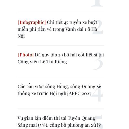
Chi tiết 45 tuyến xe buýt
miễn phí tiền vé trong Vành đai 1 ở Hà
Nội
Đã quy tập 29 bộ hài cốt liệt sĩ tại
Công viên Lê Thị Riêng
Các cầu vượt sông Hồng, sông Đuống sẽ
thông xe trước Hội nghị APEC 2027
Vụ gian lận điểm thi tại Tuyên Quang:
Sáng mai (5/8), công bố phương án xử lý