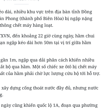
éo dài, nhiều khu vực trên địa bàn tỉnh Đồng
Tân Phong (thành phố Biên Hòa) bị ngập nặng
 thông chết máy hàng loạt.
TXVN, đến khoảng 22 giờ cùng ngày, hầm chui
ạn ngập kéo dài hơn 50m tại vị trí giữa hầm
gần 1m, ngập qua dải phân cách khiến nhiều
dắt bộ qua hầm. Một số chiếc xe ôtô bị chết máy
t của hầm phải chờ lực lượng cứu hộ tới hỗ trợ.
ợc xây dựng cống thoát nước đầy đủ, nhưng nước
g.
 ngày cũng khiến quốc lộ 1A, đoạn qua phường