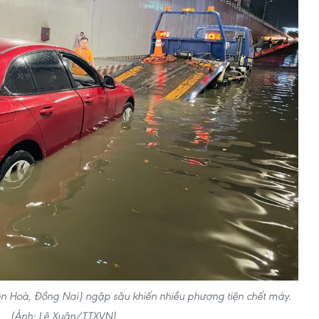
n Hoà, Đồng Nai) ngập sâu khiến nhiều phương tiện chết máy.
(Ảnh: Lê Xuân/TTXVN)