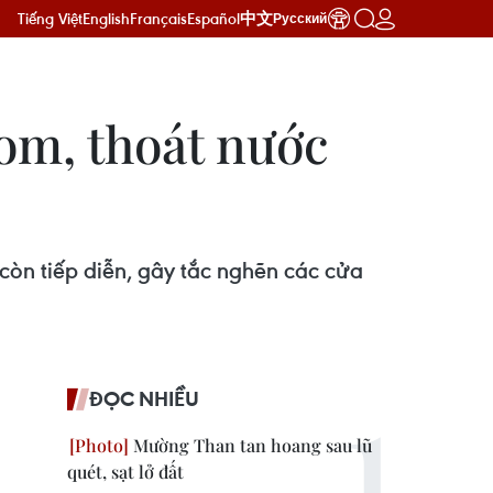
Tiếng Việt
English
Français
Español
中文
Русский
om, thoát nước
còn tiếp diễn, gây tắc nghẽn các cửa
ĐỌC NHIỀU
Mường Than tan hoang sau lũ
quét, sạt lở đất