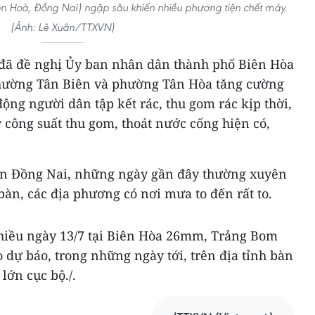
n Hoà, Đồng Nai) ngập sâu khiến nhiều phương tiện chết máy.
(Ảnh: Lê Xuân/TTXVN)
 đã đề nghị Ủy ban nhân dân thành phố Biên Hòa
hường Tân Biên và phường Tân Hòa tăng cường
động người dân tập kết rác, thu gom rác kịp thời,
 công suất thu gom, thoát nước cống hiện có,
ăn Đồng Nai, những ngày gần đây thường xuyên
bàn, các địa phương có nơi mưa to đến rất to.
hiều ngày 13/7 tại Biên Hòa 26mm, Trảng Bom
 báo, trong những ngày tới, trên địa tỉnh bàn
lớn cục bộ./.