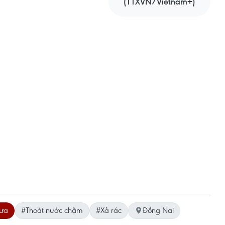
(TTXVN/Vietnam+)
ưa
#Thoát nước chậm
#Xả rác
Đồng Nai