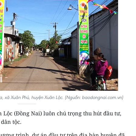
a, xã Xuân Phú, huyện Xuân Lộc. (Nguồn: baodongnai.com.vn)
Lộc (Đồng Nai) luôn chú trọng thu hút đầu tư,
 dân tộc.
hương trình, dự án đầu tư trên địa bàn huyện đã