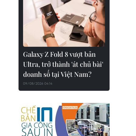
Galaxy Z Fold 8 vượt bản
Ultra, trở thành 'át chủ bài'
doanh số tại Việt Nam?
09/08/2026 04:14