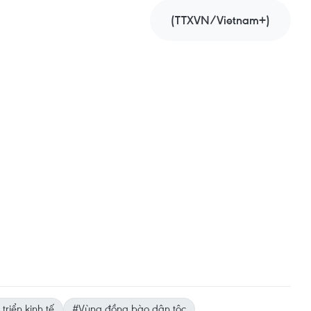
(TTXVN/Vietnam+)
triển kinh tế
#Vùng đồng bào dân tộc