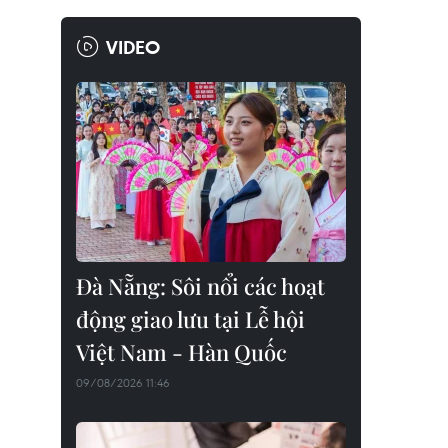
VIDEO
Đà Nẵng: Sôi nổi các hoạt
động giao lưu tại Lễ hội
Việt Nam - Hàn Quốc
09/08/2026 11:46