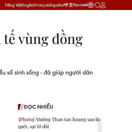
Tiếng Việt
English
Français
Español
中文
Русский
h tế vùng đồng
ểu số sinh sống - đã giúp người dân
ĐỌC NHIỀU
Mường Than tan hoang sau lũ
quét, sạt lở đất