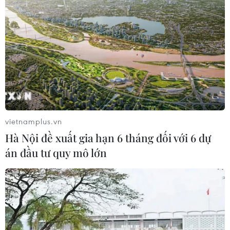
Việt Nam cần theo dõi chặt chẽ các
biện pháp phòng vệ thương mại tại
Canada
08/08/2026 00:39
Libya tiến gần hơn tới mục tiêu khai
thác 2 triệu thùng dầu mỗi ngày
vietnamplus.vn
08/08/2026 00:12
Hà Nội đề xuất gia hạn 6 tháng đối với 6 dự
án đầu tư quy mô lớn
Việt Nam khẳng định vị thế tại triển
lãm thương mại quốc tế của Ấn Độ
07/08/2026 23:08