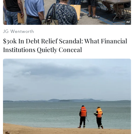
JG Wentworth
$30k In Debt Relief Scandal: What Financial
Institutions Quietly Conceal
Ảnh minh họa. (Nguồn: TTXVN)
Nhà máy điện Mặt Trời Xuân Thọ 1, Xuân Thọ 2
(thị xã Sông Cầu, tỉnh Phú Yên) là dự án dự kiến
được gắn biển công trình chào mừng kỷ niệm