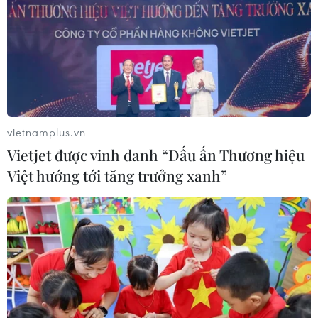
vietnamplus.vn
Vietjet được vinh danh “Dấu ấn Thương hiệu
Việt hướng tới tăng trưởng xanh”
TIN CÙNG CHUYÊN MỤC
Công suất lọc dầu thu hẹp, giá xăng
Mỹ đối mặt áp lực tăng
09/08/2026 09:43