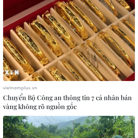
Nam Á, sẽ đi vào hoạt động và phát lên lưới điện quốc
gia cuối tháng 6/2019.
vietnamplus.vn
Chuyển Bộ Công an thông tin 7 cá nhân bán
vàng không rõ nguồn gốc
Hàng loạt sai phạm quản lý đất tại vùng dự