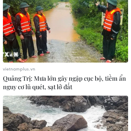
án nhà máy điện Phú Mỹ
07/05/2019 14:49
Lãnh đạo xã Mỹ Thắng cho thuê đất không đúng quy
định, không có hợp đồng với người thuê đất, không tổ
chức đấu thầu cho thuê đất, hầu hết người ở địa
phương khác đến thuê đất là không đúng quy định.
vietnamplus.vn
Quảng Trị: Mưa lớn gây ngập cục bộ, tiềm ẩn
nguy cơ lũ quét, sạt lở đất