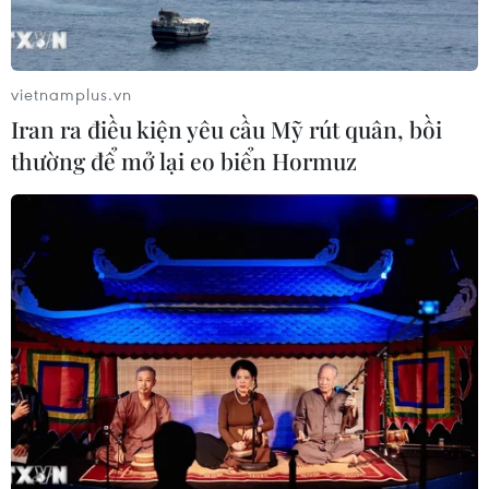
vietnamplus.vn
Iran ra điều kiện yêu cầu Mỹ rút quân, bồi
thường để mở lại eo biển Hormuz
Nhà máy điện Mặt Trời đầu tiên tại Bình
Định hòa lưới điện quốc gia
20/05/2019 12:46
Nhà máy điện Mặt Trời Cát Hiệp có công suất
49,5MWp cùng hệ thống pin Mặt Trời được lắp đặt trên
diện tích 60,1ha tại thôn Hội Vân, xã Cát Hiệp, huyện