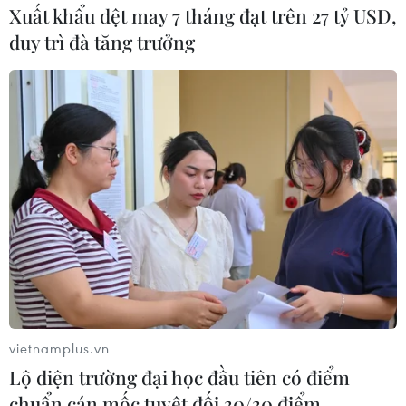
Xuất khẩu dệt may 7 tháng đạt trên 27 tỷ USD,
duy trì đà tăng trưởng
#Phú Yên
#Nhà máy điện Mặt Trời
#Dây điện
#Huyện Tuy An
#Trạm biến áp
Theo dõi VietnamPlus
vietnamplus.vn
Lộ diện trường đại học đầu tiên có điểm
TIN LIÊN QUAN
chuẩn cán mốc tuyệt đối 30/30 điểm