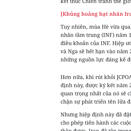
kết thúc Chiến tranh thế giớ
[Khủng hoảng hạt nhân Iran
Tuy nhiên, mùa Hè vừa qua,
nhân tầm trung (INF) năm 1
điều khoản của INF. Hiệp ư
và Nga sẽ hết hạn vào năm 2
những nguồn lực đáng kể để
Hơn nữa, khi rút khỏi JCPOA
định này, được ký kết năm 2
quan trọng nhất của nó sẽ c
chặn sự phát triển tên lửa 
Nhưng hiệp định này đã đặt
cho phép tiến hành các cuộc
thập được, Iran đã tôn trọn