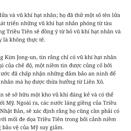
lửa và vũ khí hạt nhân; họ đã thử một số tên lửa
hát triển những vũ khí hạt nhân phóng từ tàu
g Triều Tiên sẽ đồng ý từ bỏ vũ khí hạt nhân và
y là không thực tế.
g Kim Jong-un, tin rằng chỉ có vũ khí hạt nhân
ại của chế độ, một niềm tin được củng cố bởi
nước đã chấp nhận những đảm bảo an ninh để
ạt nhân mà họ được thừa hưởng từ Liên Xô.
ên sẽ sở hữu một kho vũ khí đáng kể và có thể
ới Mỹ. Ngoài ra, các nước láng giềng của Triều
Nhật Bản, sẽ xác định rằng họ cũng cần phải có
với mối đe dọa Triều Tiên trong bối cảnh niềm
g bảo vệ của Mỹ suy giảm.