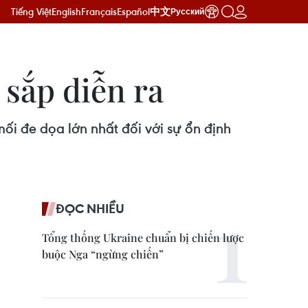
Tiếng Việt
English
Français
Español
中文
Русский
sắp diễn ra
ối đe dọa lớn nhất đối với sự ổn định
ĐỌC NHIỀU
Tổng thống Ukraine chuẩn bị chiến lược
buộc Nga “ngừng chiến”