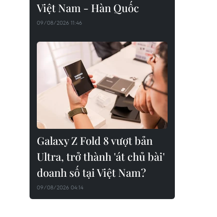
Việt Nam - Hàn Quốc
09/08/2026 11:46
Galaxy Z Fold 8 vượt bản
Ultra, trở thành 'át chủ bài'
doanh số tại Việt Nam?
09/08/2026 04:14