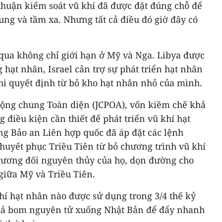
thuận kiểm soát vũ khí đã được đặt đúng chỗ để
ung và tầm xa. Nhưng tất cả điều đó giờ đây có
 qua không chỉ giới hạn ở Mỹ và Nga. Libya được
 hạt nhân, Israel cản trợ sự phát triển hạt nhân
hi quyết định từ bỏ kho hạt nhân nhỏ của mình.
ộng chung Toàn diện (JCPOA), vốn kiềm chế khả
điều kiện cần thiết để phát triển vũ khí hạt
ng Bảo an Liên hợp quốc đã áp đặt các lệnh
huyết phục Triều Tiên từ bỏ chương trình vũ khí
tương đối nguyên thủy của họ, dọn đường cho
giữa Mỹ và Triều Tiên.
khí hạt nhân nào được sử dụng trong 3/4 thế kỷ
quả bom nguyên tử xuống Nhật Bản để đẩy nhanh