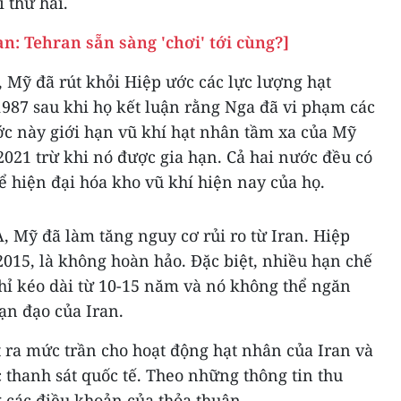
i thứ hai.
: Tehran sẵn sàng 'chơi' tới cùng?]
 Mỹ đã rút khỏi Hiệp ước các lực lượng hạt
987 sau khi họ kết luận rằng Nga đã vi phạm các
ớc này giới hạn vũ khí hạt nhân tầm xa của Mỹ
021 trừ khi nó được gia hạn. Cả hai nước đều có
 hiện đại hóa kho vũ khí hiện nay của họ.
, Mỹ đã làm tăng nguy cơ rủi ro từ Iran. Hiệp
015, là không hoàn hảo. Đặc biệt, nhiều hạn chế
hỉ kéo dài từ 10-15 năm và nó không thể ngăn
đạn đạo của Iran.
 ra mức trần cho hoạt động hạt nhân của Iran và
 thanh sát quốc tế. Theo những thông tin thu
g các điều khoản của thỏa thuận.