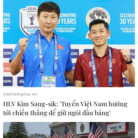
tình trạng dư thừa toàn cầu. Ông Dyukov dự báo
giá dầu có thể ở mức từ 80-110 USD/thùng trong
năm 2023.
Cùng ngày, Thủ tướng Ba Lan Mateusz
Morawiecki cho biết nước này sẽ giảm nhập
khẩu dầu Nga xuống gần bằng 0 trong tháng 2
và tháng 3 trong bối cảnh nước này tiếp tục các
biện pháp nhằm giảm sự phụ thuộc vào dầu mỏ
Nga.
Trước đó, ngày 25/2, nhà lọc dầu PKN Orlen của
vietnamplus.vn
Ba Lan thông báo Nga đã ngừng các nguồn cung
HLV Kim Sang-sik: 'Tuyển Việt Nam hướng
dầu cho Ba Lan thông qua đường ống dẫn
tới chiến thắng để giữ ngôi đầu bảng'
Druzhba. Công ty cho biết sẽ khai thác các
nguồn khác để bù vào phần thiếu hụt này./.