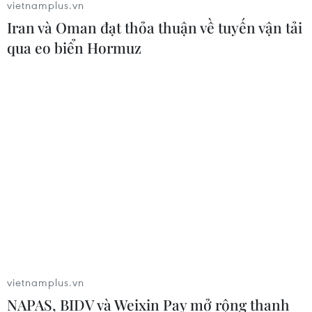
vietnamplus.vn
Iran và Oman đạt thỏa thuận về tuyến vận tải
qua eo biển Hormuz
TIN CÙNG CHUYÊN MỤC
Ngoại giao kinh tế: Kiến tạo hệ sinh
thái đồng hành và thúc đẩy tự chủ
công nghệ
06/08/2026 15:33
Việt Nam tiếp tục là thị trường trọng
điểm của doanh nghiệp thực phẩm
Ba Lan
vietnamplus.vn
06/08/2026 14:03
NAPAS, BIDV và Weixin Pay mở rộng thanh