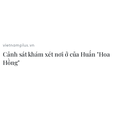
Mexico
06/08/2026 03:33
Các công viên Disney ghi nhận
doanh thu quý kỷ lục
vietnamplus.vn
06/08/2026 03:33
Cảnh sát khám xét nơi ở của Huấn "Hoa
Hồng"
Làm giàu từ cây na ở vùng cao tại
Ninh Bình
06/08/2026 02:50
Mỹ chuẩn bị áp thuế 15% nguyên liệu
then chốt sản xuất pin mặt trời