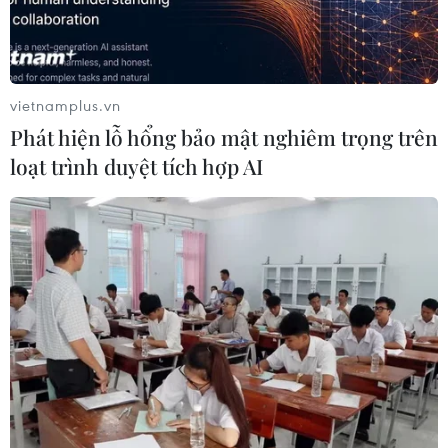
vietnamplus.vn
Phát hiện lỗ hổng bảo mật nghiêm trọng trên
loạt trình duyệt tích hợp AI
Giá dầu thế giới giảm 3% do lo ngại về nhu
cầu nhiên liệu
23/02/2023 01:49
Ngân hàng UBS nhận định mặc dù các số liệu kinh tế
tốt hơn đồng nghĩa nhu cầu về dầu tốt hơn, nhưng thị
trường cũng lo ngại Fed phải thắt chặt chính sách tiền tệ
để kiểm soát lạm phát.