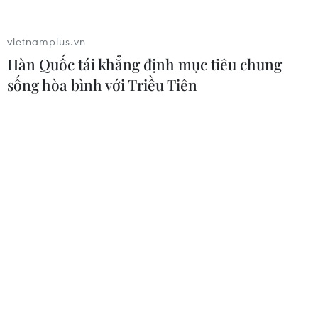
vietnamplus.vn
Giá dầu thô biến động nhẹ khi triển
Hàn Quốc tái khẳng định mục tiêu chung
vọng đàm phán Trung Đông vẫn khó
sống hòa bình với Triều Tiên
đoán
06/08/2026 00:26
Giá vàng thế giới tăng mạnh nhất kể
từ tháng Hai
06/08/2026 00:26
Đưa gốm sứ Bình Dương vào mạng
lưới thủ công sáng tạo thế giới
05/08/2026 11:53