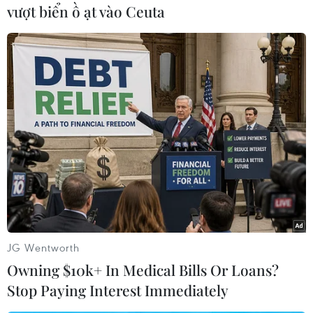
vượt biển ồ ạt vào Ceuta
năng lượng làm việc cho Ngân hàng Mizuho,
Trung Quốc sẽ tiếp tục mua sản phẩm dầu mỏ
của Nga với giá giảm.
Cơ quan Năng lượng Quốc tế cho biết Trung
Quốc chiếm gần một nửa mức tăng 2 triệu
thùng/ngày trong nhu cầu về dầu mỏ trên thế
giới, có thể vượt cung sau nửa đầu năm nay và
khiến các nhà sản xuất xem xét lại chính sách
sản lượng của mình.
Trong một động thái khác, Giám đốc điều hành
công ty dầu khí Gazprom Neft của Nga,
JG Wentworth
Alexander Dyukov ngày 28/2 cho biết việc nước
Owning $10k+ In Medical Bills Or Loans?
này sẽ cắt giảm 500.000 thùng/ngày bắt đầu từ
Stop Paying Interest Immediately
tháng 3 là để cân bằng thị trường dầu mỏ trước