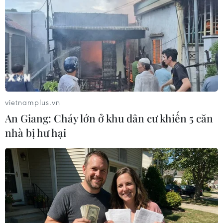
Theo dõi VietnamPlus
vietnamplus.vn
An Giang: Cháy lớn ở khu dân cư khiến 5 căn
TIN LIÊN QUAN
nhà bị hư hại