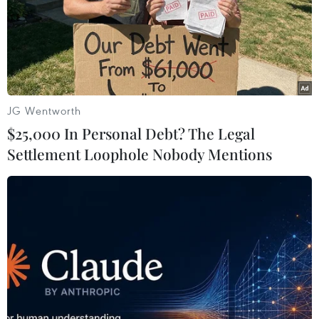
Chiều 22/2, giá dầu châu Á đi xuống trong
JG Wentworth
nỗi thấp thỏm về lãi suất
$25,000 In Personal Debt? The Legal
22/02/2023 11:08
Settlement Loophole Nobody Mentions
Vào lúc 14 giờ 21 phút giờ Việt Nam, giá dầu Brent giao
tháng Tư giảm 30 xu xuống 82,75 USD/thùng, sau khi
giảm 1,2% trong phiên trước; giá dầu WTI giao tháng Tư
giảm 38 xu xuống 75,98 USD/thùng.