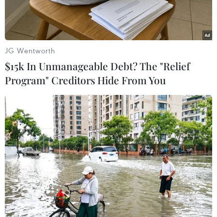
mức hiện nay.
JG Wentworth
$15k In Unmanageable Debt? The "Relief
Program" Creditors Hide From You
Giếng dầu ở thành phố Almetyevsk, Cộng hòa Tatarstan, Liên
bang Nga. (Ảnh: TASS/TTXVN)
Theo một cuộc thăm dò của hãng Reuters công
bố ngày 28/2, thị trường dầu mỏ thế giới sẽ rơi
vào cảnh thiếu hụt do Nga cắt giảm nguồn cung