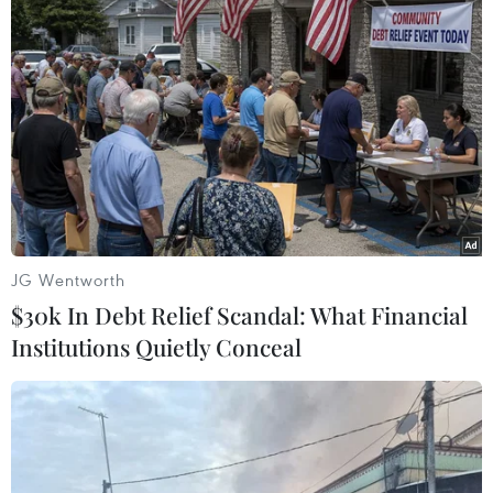
(TTXVN/Vietnam+)
JG Wentworth
$30k In Debt Relief Scandal: What Financial
Institutions Quietly Conceal
#Giá dầu thô Brent
#Giao dịch dầu
#Giá dầu thô ngọt nhẹ của Mỹ
#Cơ quan Năng lượng Quốc tế