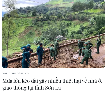
Giá dầu châu Á 'lặng sóng' trong phiên mở
cửa tuần mới 27/2
27/02/2023 04:12
Mở cửa phiên 27/2, tại sàn giao dịch điện tử
Singapore, giá dầu ngọt nhẹ (WTI) giao kỳ hạn giao
dịch ở mức 76,36 USD/thùng, tăng 4 xu Mỹ (0,05%) so
với phiên trước đó.
vietnamplus.vn
Mưa lớn kéo dài gây nhiều thiệt hại về nhà ở,
giao thông tại tỉnh Sơn La