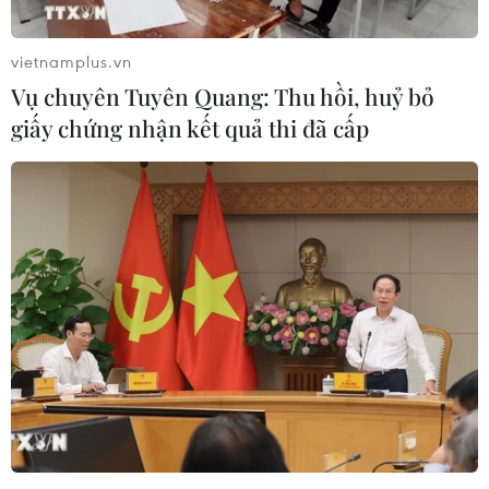
vietnamplus.vn
Vụ chuyên Tuyên Quang: Thu hồi, huỷ bỏ
giấy chứng nhận kết quả thi đã cấp
Một năm xung đột ở Ukraine - Bước điều
chỉnh chính sách
24/02/2023 07:17
Trong bối cảnh cuộc khủng hoảng tại Ukraine đã gây ra