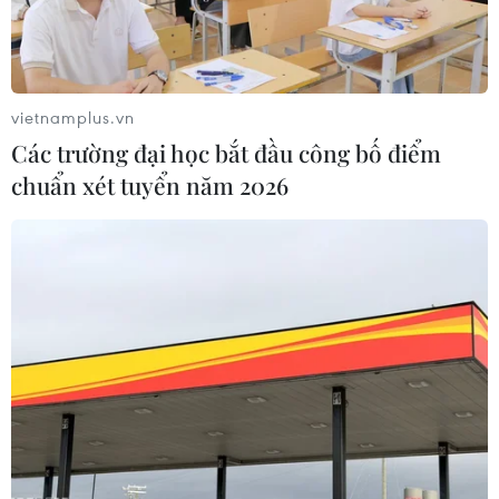
vietnamplus.vn
Các trường đại học bắt đầu công bố điểm
ECB khẳng định hệ thống ngân hàng châu
chuẩn xét tuyển năm 2026
Âu vẫn ổn định
20/03/2023 22:53
Tuyên bố chung giữa Cơ quan quản lý ngân hàng châu
Âu và Hội đồng Giải quyết thống nhất nêu rõ hệ thống
ngân hàng của châu lục này có khả năng phục hồi tốt,
với mức vốn và khả năng thanh khoản cao.