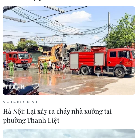
Bão Dolphin càn quét các đảo miền
Nam Nhật Bản, sân bay Okinawa
phải đóng cửa
07/08/2026 09:10
Từ ngày 9/8, cảnh báo nắng nóng
diện rộng ở khu vực Bắc Bộ và Trung
Bộ
07/08/2026 08:58
vietnamplus.vn
Xem thêm
Hà Nội: Lại xảy ra cháy nhà xưởng tại
phường Thanh Liệt