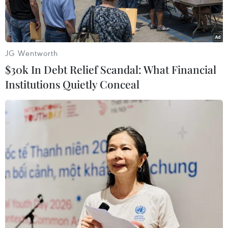
JG Wentworth
$30k In Debt Relief Scandal: What Financial
Institutions Quietly Conceal
Tòa nhà trụ sở Ngân hàng Trung ương châu Âu (ECB) tại
Frankfurt am Main, miền Tây Đức ngày 3/2/2022. (Ảnh:
AFP/TTXVN)
Ngày 23/3, Ngân hàng Trung ương châu Âu
(ECB) cho biết đang đạt được tiến bộ trong việc
giảm lượng khí thải carbon trong danh mục đầu
tư của ngân hàng này đối với trái phiếu các