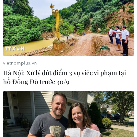
Theo dõi VietnamPlus
TIN LIÊN QUAN
vietnamplus.vn
Hà Nội: Xử lý dứt điểm 3 vụ việc vi phạm tại
hồ Đồng Đò trước 30/9