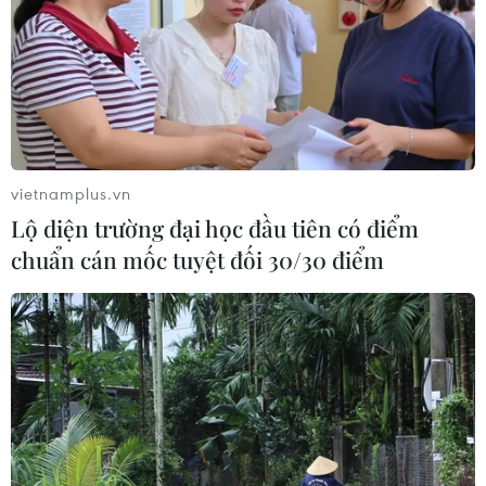
cấp với bão Dolphin
08/08/2026 07:10
Điện Biên từng bước hình thành thị
trường tín chỉ carbon rừng
vietnamplus.vn
08/08/2026 06:50
Lộ diện trường đại học đầu tiên có điểm
chuẩn cán mốc tuyệt đối 30/30 điểm
Nghệ An: Lũ cuốn cầu tạm trên sông
Nậm Nơn khiến 3 bản ở xã Mỹ Lý bị
chia cắt
08/08/2026 06:36
An Giang: Các bãi rác quá tải trong