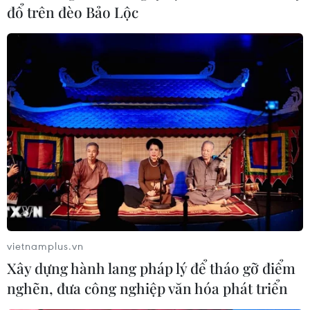
Bất chấp việc UBS đồng ý tiếp quản khẩn cấp Credit
đổ trên đèo Bảo Lộc
Suisse, các nhà đầu tư vẫn lo ngại về những khoản lỗ
mà một số trái chủ của Credit Suisse buộc phải gánh
chịu.
vietnamplus.vn
Xây dựng hành lang pháp lý để tháo gỡ điểm
nghẽn, đưa công nghiệp văn hóa phát triển