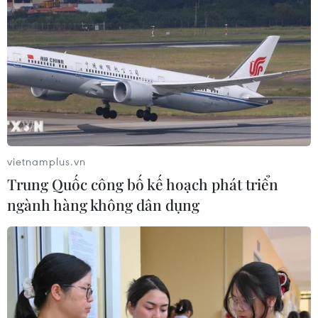
Khủng hoảng nắng nóng đẩy 34 tỉnh
của Pháp vào mức nguy cơ cháy
rừng cao
08/08/2026 23:59
Thời tiết ngày 9/8: Bắc Bộ và Trung
Bộ ngày nắng nóng, Nam Bộ có mưa
dông
vietnamplus.vn
08/08/2026 23:08
Trung Quốc công bố kế hoạch phát triển
ngành hàng không dân dụng
Áp thấp nhiệt đới đã suy yếu thành
một vùng áp thấp
08/08/2026 14:19
Trung Quốc nâng mức ứng phó khẩn