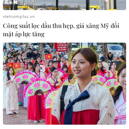
vietnamplus.vn
Công suất lọc dầu thu hẹp, giá xăng Mỹ đối
mặt áp lực tăng
Thống đốc Holzmann: ECB không nhất
thiết phải nâng lãi suất thêm 3 lần
21/03/2023 04:51
Ông Robert Holzmann, thành viên Hội đồng thống đốc
của Ngân hàng Trung ương châu Âu (ECB), cho rằng
ECB không nhất thiết phải nâng lãi suất liên tục như ông
từng phát biểu trước đó.