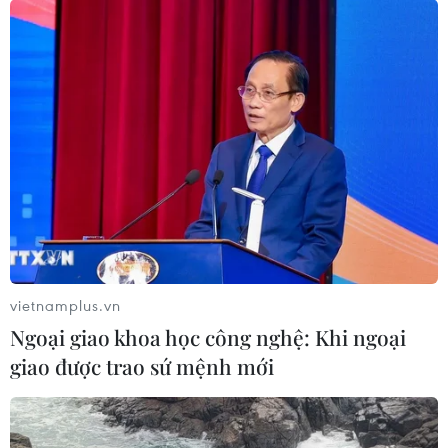
Hệ thống tài chính Eurozone đã phục hồi,
ổn định trở lại
23/03/2023 06:45
Chủ tịch Ngân hàng trung ương liên bang Đức khẳng
định Ngân hàng Trung ương châu Âu (ECB) sẵn sàng
cung cấp mọi hỗ trợ cần thiết nếu nhận thấy dấu hiệu
thanh khoản giảm mạnh.
vietnamplus.vn
Ngoại giao khoa học công nghệ: Khi ngoại
giao được trao sứ mệnh mới