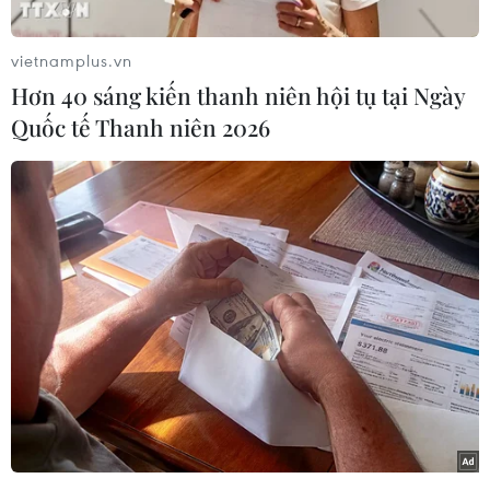
doanh nghiệp khổng lồ.
Đây là một phần trong những nỗ lực nhằm
vietnamplus.vn
"xanh hóa" mảng tài chính của ECB, cũng như
Hơn 40 sáng kiến thanh niên hội tụ tại Ngày
nhằm chống biến đổi khí hậu.
Quốc tế Thanh niên 2026
Trong báo cáo mới, ECB đã lần đầu tiên tiết lộ
những chi tiết về tác động đối với khí hậu trong
việc nắm giữ lượng lớn trái phiếu doanh nghiệp
của ngân hàng này vốn được tích lũy qua nhiều
năm chống khủng hoảng trong Khu vực đồng
tiền chung châu Âu (Eurozone).
Báo cáo cho thấy, mặc dù tổng lượng khí thải
nhà kính trong danh mục đầu tư trái phiếu
doanh nghiệp của ECB đã tăng những năm gần
đây khi ngân hàng này tăng mua nợ xấu nhằm
thúc đẩy nền kinh tế Eurozone, nhưng lượng