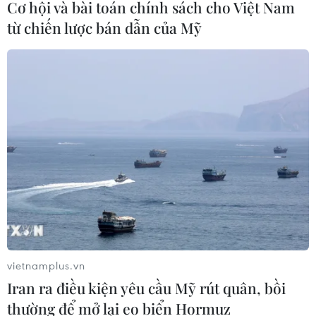
Cơ hội và bài toán chính sách cho Việt Nam
TIN CÙNG CHUYÊN MỤC
từ chiến lược bán dẫn của Mỹ
Thành phố Hồ Chí Minh xuất hiện
mưa dông trên diện rộng
09/08/2026 13:14
Hà Nội: Xử lý dứt điểm 3 vụ việc vi
phạm tại hồ Đồng Đò trước 30/9
09/08/2026 12:49
Quảng Trị: Mưa lớn gây ngập cục bộ,
vietnamplus.vn
tiềm ẩn nguy cơ lũ quét, sạt lở đất
Iran ra điều kiện yêu cầu Mỹ rút quân, bồi
09/08/2026 09:37
thường để mở lại eo biển Hormuz