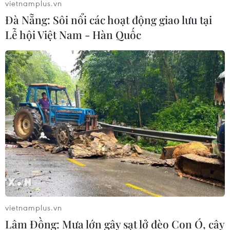
vietnamplus.vn
Đà Nẵng: Sôi nổi các hoạt động giao lưu tại
Lễ hội Việt Nam - Hàn Quốc
SNB dự kiến vẫn ưu tiên giải quyết lạm
phát hơn bất ổn tài chính
vietnamplus.vn
21/03/2023 23:50
Lâm Đồng: Mưa lớn gây sạt lở đèo Con Ó, cây