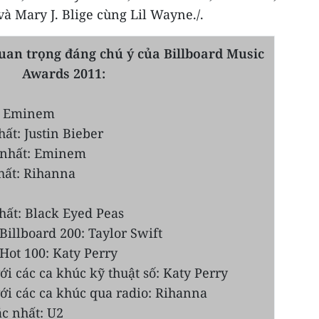
và Mary J. Blige cùng Lil Wayne./.
uan trọng đáng chú ý của Billboard Music
Awards 2011:
t: Eminem
ất: Justin Bieber
 nhất: Eminem
hất: Rihanna
ất: Black Eyed Peas
Billboard 200: Taylor Swift
Hot 100: Katy Perry
ới các ca khúc kỹ thuật số: Katy Perry
ới các ca khúc qua radio: Rihanna
ắc nhất: U2