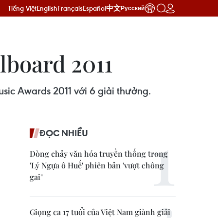
Tiếng Việt
English
Français
Español
中文
Русский
lboard 2011
sic Awards 2011 với 6 giải thưởng.
ĐỌC NHIỀU
Dòng chảy văn hóa truyền thống trong
'Lý Ngựa ô Huế' phiên bản 'vượt chông
gai"
Giọng ca 17 tuổi của Việt Nam giành giải