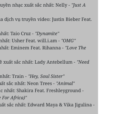
ruyền nhạc xuất sắc nhất: Nelly -
"Just A
a dịch vụ truyền video: Justin Bieber Feat.
hất: Taio Cruz -
"Dynamite"
hất: Usher Feat. will.i.am -
"OMG"
nhất: Eminem Feat. Rihanna -
"Love The
 xuất sắc nhất: Lady Antebellum -
"Need
nhất: Train -
"Hey, Soul Sister"
uất sắc nhất: Neon Trees -
"Animal"
c nhất: Shakira Feat. Freshleyground -
For Africa)"
ất sắc nhất: Edward Maya & Vika Jigulina -