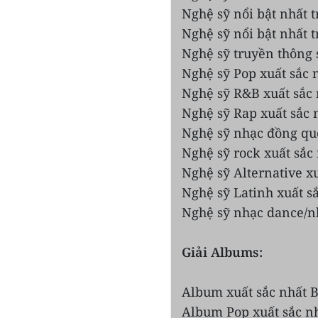
Nghệ sỹ nổi bật nhất t
Nghệ sỹ nổi bật nhất t
Nghệ sỹ truyền thông s
Nghệ sỹ Pop xuất sắc 
Nghệ sỹ R&B xuất sắc 
Nghệ sỹ Rap xuất sắc
Nghệ sỹ nhạc đồng quê 
Nghệ sỹ rock xuất sắc 
Nghệ sỹ Alternative x
Nghệ sỹ Latinh xuất sắ
Nghệ sỹ nhạc dance/nh
Giải Albums:
Album xuất sắc nhất B
Album Pop xuất sắc nhấ