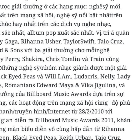
được giải thưởng ở các hạng mục: nghệsỹ mới
hất trên mạng xã hội, nghệ sỹ nổi bật nhấttrên
 khúc hay nhất trên các dịch vụ nghe nhạc,
 sắc nhất, album pop xuất sắc nhất.
Vị trí á quân
 Gaga, Rihanna Usher, TaylorSwift, Taio Cruz,
 & Sons với ba giải thưởng cho mỗinghệ
ty Perry, Shakira, Chris Tomlin và Train cùng
 Những nghệ sỹ/nhóm nhạc giành được một giải
k Eyed Peas và Will.I.Am, Ludacris, Nelly, Lady
s, Romanians Edward Maya & Vika Jigulina, và
thưởng của Billboard Music Awards dựa trên sự
ng, các hoạt động trên mạng xã hội cùng "độ phủ
hanh/truyền hình/Internet từ 28/2/2010 tới
 gian diễn ra Billboard Music Awards 2011, khán
ng màn biểu diễn vô cùng hấp dẫn từ Rihanna
een, Black Eyed Peas, Keith Urban, Taio Cruz,