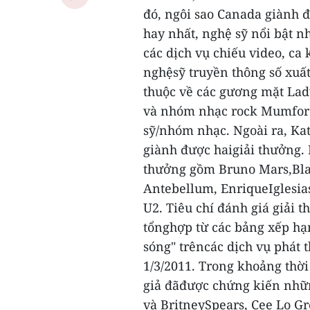
đó, ngôi sao Canada giành 
hay nhất, nghệ sỹ nổi bật n
các dịch vụ chiếu video, ca
nghệsỹ truyền thông số xuất
thuộc về các gương mặt Lady
và nhóm nhạc rock Mumford
sỹ/nhóm nhạc.
Ngoài ra, Ka
giành được haigiải thưởng.
thưởng gồm Bruno Mars,Blac
Antebellum, EnriqueIglesia
U2.
Tiêu chí đánh giá giải 
tổnghợp từ các bảng xếp hạ
sóng" trêncác dịch vụ phát t
1/3/2011.
Trong khoảng thời
giả đãđược chứng kiến nhữ
và BritneySpears, Cee Lo Gr