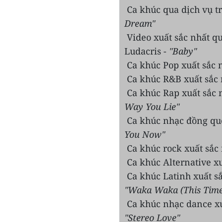
Ca khúc qua dịch vụ t
Dream"
Video xuất sắc nhất qu
Ludacris -
"Baby"
Ca khúc Pop xuất sắc n
Ca khúc R&B xuất sắc n
Ca khúc Rap xuất sắc 
Way You Lie"
Ca khúc nhạc đồng quê
You Now"
Ca khúc rock xuất sắc 
Ca khúc Alternative x
Ca khúc Latinh xuất sắ
"Waka Waka (This Time 
Ca khúc nhạc dance xu
"Stereo Love"