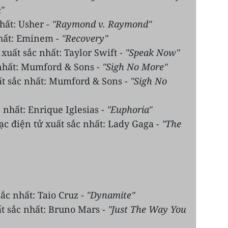
"
hất: Usher -
"Raymond v. Raymond"
hất: Eminem -
"Recovery"
uất sắc nhất: Taylor Swift -
"Speak Now"
nhất: Mumford & Sons -
"Sigh No More"
t sắc nhất: Mumford & Sons -
"Sigh No
 nhất: Enrique Iglesias -
"Euphoria"
 điện tử xuất sắc nhất: Lady Gaga -
"The
ắc nhất: Taio Cruz -
"Dynamite"
t sắc nhất: Bruno Mars -
"Just The Way You