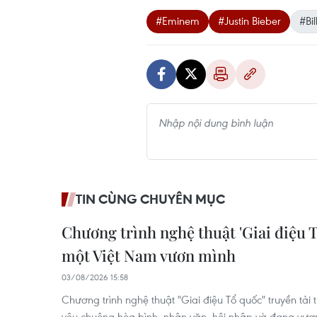
#Eminem
#Justin Bieber
#Bi
TIN CÙNG CHUYÊN MỤC
Chương trình nghệ thuật 'Giai điệu 
một Việt Nam vươn mình
03/08/2026 15:58
Chương trình nghệ thuật "Giai điệu Tổ quốc" truyền tải
yêu chuộng hòa bình, nhân văn, hội nhập và đang vư