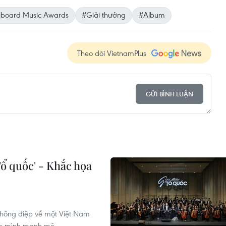
llboard Music Awards
#Giải thưởng
#Album
Theo dõi VietnamPlus
GỬI BÌNH LUẬN
Tổ quốc' - Khắc họa
 thông điệp về một Việt Nam
ơn mình mạnh mẽ.