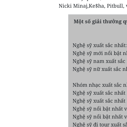
Nicki Minaj,Ke$ha, Pitbull, 
Một số giải thưởng q
Nghệ sỹ xuất sắc nhấ
Nghệ sỹ mới nổi bật nh
Nghệ sỹ nam xuất sắc
Nghệ sỹ nữ xuất sắc n
Nhóm nhạc xuất sắc nh
Nghệ sỹ xuất sắc nhất 
Nghệ sỹ xuất sắc nhất 
Nghệ sỹ nổi bật nhất v
Nghệ sỹ nổi bật nhất v
Nghệ sỹ đi tour xuất s