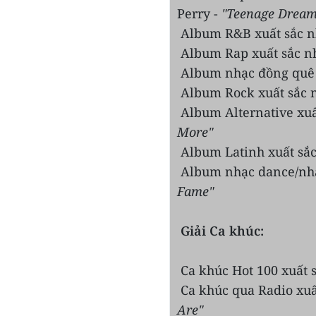
Perry -
"Teenage Dream
Album R&B xuất sắc n
Album Rap xuất sắc n
Album nhạc đồng quê x
Album Rock xuất sắc 
Album Alternative xuấ
More"
Album Latinh xuất sắc
Album nhạc dance/nhạc
Fame"
Giải Ca khúc:
Ca khúc Hot 100 xuất s
Ca khúc qua Radio xuấ
Are"