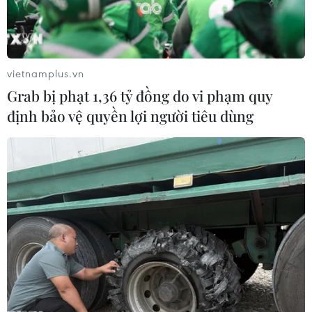
12/06/2020 04:36
Thái Lan sẽ thành lập một đơn vị cảnh sát mạng và hơn
1.700 "sỹ quan cảnh sát mạng" sẽ được đồn trú trên
khắp đất nước để xử lý những vụ án liên quan đến
vietnamplus.vn
những vi phạm liên quan đến công nghệ.
Grab bị phạt 1,36 tỷ đồng do vi phạm quy
định bảo vệ quyền lợi người tiêu dùng