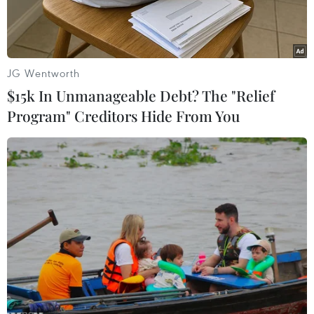
mạng.
JG Wentworth
$15k In Unmanageable Debt? The "Relief
Program" Creditors Hide From You
Ảnh minh họa (Nguồn: AFP)
Ngày 29/5, Cơ quan Cảnh sát châu Âu (Europol)
cho biết lực lượng chức năng đã bắt giữ 4 đối
tượng và đánh sập hoặc làm gián đoạn hơn 100
máy chủ trong một chiến dịch quốc tế chống
phần mềm độc hại.