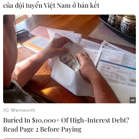
của đội tuyển Việt Nam ở bán kết
các đối tượng tình nghi.
(TTXVN/Vietnam+)
JG Wentworth
Buried In $10,000+ Of High-Interest Debt?
Read Page 2 Before Paying