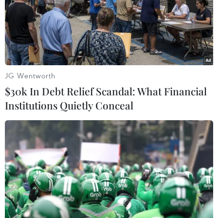
của các đối tượng tình nghi.
JG Wentworth
$30k In Debt Relief Scandal: What Financial
Institutions Quietly Conceal
Thái Lan thành lập Cục cảnh sát chống tội
phạm công nghệ cao