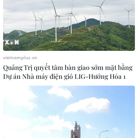
niên hạn ở Pháp
04/08/2026 01:03
Ukraine tiếp tục dội UAV vào
kho hàng của nền tảng bán lẻ lớn tại
Nga
vietnamplus.vn
03/08/2026 15:02
Quảng Trị quyết tâm bàn giao sớm mặt bằng
Dự án Nhà máy điện gió LIG-Hướng Hóa 1
Xem thêm
CƠ QUAN CHỦ QUẢN: THÔNG TẤN XÃ VIỆT NAM