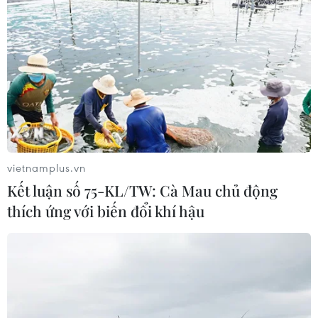
Tàu chở hàng của Thổ Nhĩ Kỳ bị tấn
công trên Biển Đen
04/08/2026 05:54
Vì sao Google khiến Mỹ và
EU đối đầu về chủ quyền số?
04/08/2026 04:13
vietnamplus.vn
Kết luận số 75-KL/TW: Cà Mau chủ động
Máy bay chở khách nội địa đầu tiên
thích ứng với biến đổi khí hậu
của Nga hoàn tất chuyến bay thử
nghiệm
04/08/2026 01:25
Bí mật sau những chung cư không