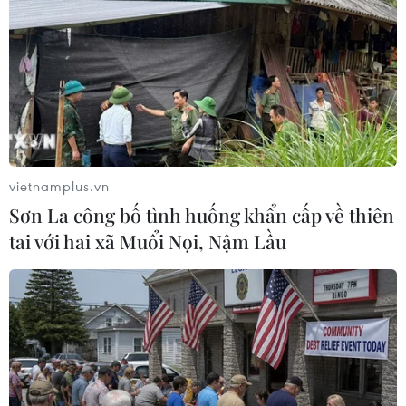
vietnamplus.vn
Sơn La công bố tình huống khẩn cấp về thiên
tai với hai xã Muổi Nọi, Nậm Lầu
Triệt phá mạng lưới tội phạm công nghệ
xuyên châu Âu
02/07/2020 12:58
Cảnh sát Pháp và Hà Lan đã bắt giữ hàng chục đối
tượng sau khi xâm nhập vào hệ thống mạng của
EncroChat qua đó đọc được hàng triệu tin nhắn trao đổi