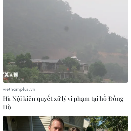
#Cơ quan Cảnh sát châu Âu
#Europol
#Tấn công mạng
Theo dõi VietnamPlus
TIN LIÊN QUAN
vietnamplus.vn
Hà Nội kiên quyết xử lý vi phạm tại hồ Đồng
Đò