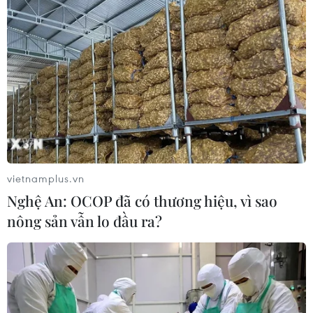
vietnamplus.vn
Nghệ An: OCOP đã có thương hiệu, vì sao
nông sản vẫn lo đầu ra?
TIN CÙNG CHUYÊN MỤC