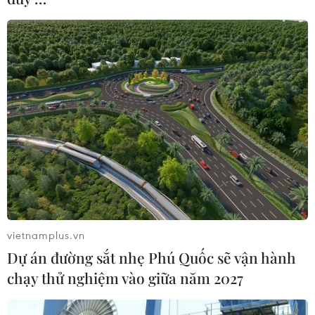
1,4 tỷ người của Trung Quốc không thể "phủ" hết được
lượng căn hộ này.
vietnamplus.vn
Dự án đường sắt nhẹ Phú Quốc sẽ vận hành
chạy thử nghiệm vào giữa năm 2027