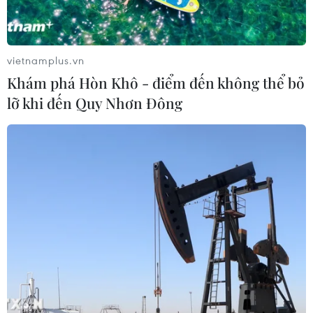
vietnamplus.vn
Khám phá Hòn Khô - điểm đến không thể bỏ
lỡ khi đến Quy Nhơn Đông
TIN CÙNG CHUYÊN MỤC
VN-Index tăng hơn 3 điểm nhờ sức