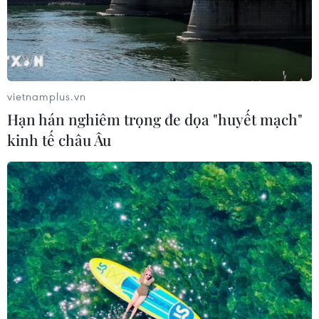
vietnamplus.vn
Hạn hán nghiêm trọng đe dọa "huyết mạch"
kinh tế châu Âu