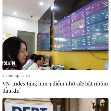
đoàn này.
Một "gã khổng lồ" bất động sản khác của Trung
Quốc là Country Garden đã mấp mé bên bờ vực
vỡ nợ trong những tháng gần đây, sau khi báo
cáo khoản lỗ kỷ lục và khoản nợ hơn 150 tỷ
USD./.
(TTXVN/Vietnam+)
vietnamplus.vn
VN-Index tăng hơn 3 điểm nhờ sức bật nhóm
dầu khí