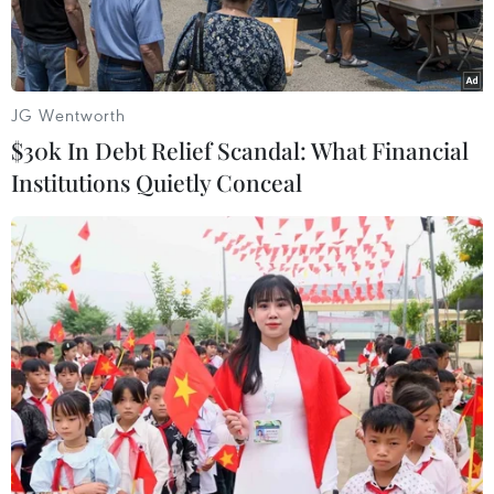
Kong.
JG Wentworth
$30k In Debt Relief Scandal: What Financial
Institutions Quietly Conceal
Tòa nhà trung tâm của Tập đoàn Bất động sản Evergrande ở
Thượng Hải, Trung Quốc. (Ảnh: AFP/TTXVN)
Ngày 28/9, "gã khổng lồ" bất động sản
Evergrande của Trung Quốc vốn đang gặp khó