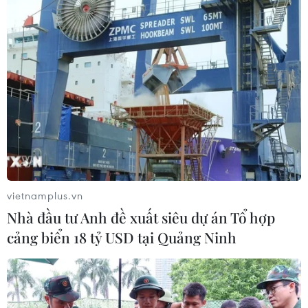
vietnamplus.vn
Nhà đầu tư Anh đề xuất siêu dự án Tổ hợp
cảng biển 18 tỷ USD tại Quảng Ninh