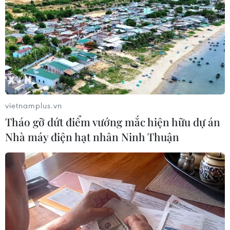
TIN LIÊN QUAN
vietnamplus.vn
Tháo gỡ dứt điểm vướng mắc hiện hữu dự án
Nhà máy điện hạt nhân Ninh Thuận
Trung Quốc: Lỗ ròng của Evergrande
giảm mạnh trong nửa đầu năm nay
28/08/2023 02:35