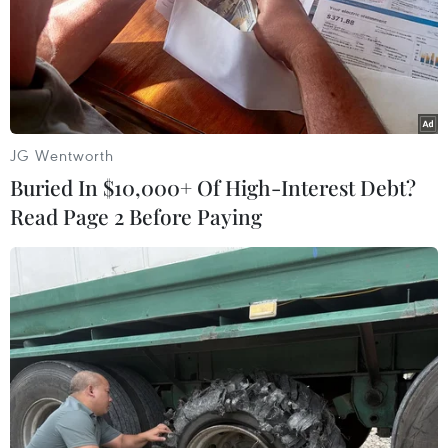
Evergrande cho biết khả năng duy trì hoạt động của tập
đoàn này phụ thuộc vào việc có thực hiện thành công kế
hoạch tái cơ cấu nợ nước ngoài và đàm phán về việc
gia hạn trả nợ với các chủ nợ còn lại.
JG Wentworth
Buried In $10,000+ Of High-Interest Debt?
Read Page 2 Before Paying