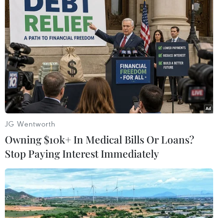
#Evergrande
#sàn chứng khoán Hong Kong
#giao dịch cổ phiếu
#tỷ phú Hứa Gia Ấn
Trung Quốc
JG Wentworth
Owning $10k+ In Medical Bills Or Loans?
Stop Paying Interest Immediately
Theo dõi VietnamPlus