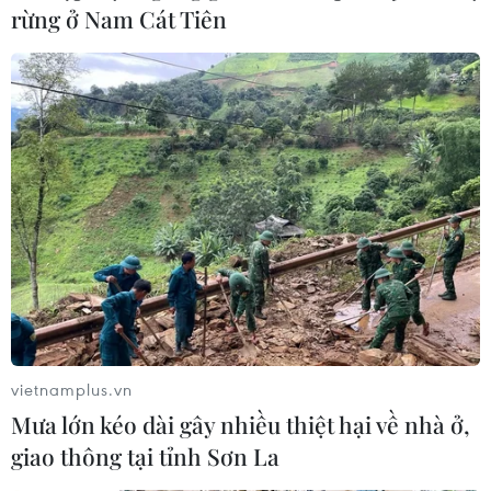
rừng ở Nam Cát Tiên
Australia thông qua luật buộc các công ty
công nghệ trả phí tin tức
25/02/2021 02:43
Chính phủ Australia khẳng định luật mới sẽ bảo đảm
các hãng truyền thông sẽ được chi trả công bằng cho
nội dung tin tức tạo ra, giúp duy trì mối quan tâm của
dư luận đối với báo chí."
vietnamplus.vn
Mưa lớn kéo dài gây nhiều thiệt hại về nhà ở,
giao thông tại tỉnh Sơn La