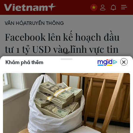
VĂN HÓA
TRUYỀN THÔNG
Facebook lên kế hoạch đầu
tư 1 tỷ USD vào lĩnh vực tin
tức
Khám phá thêm
Bùi Đại Thắng
25/02/2021 04:30
Facebook đã đầu tư 600 triệu USD kể từ năm 2018
để hỗ trợ lĩnh vực tin tức và lên kế hoạch đầu tư
thêm ít nhất 1 tỷ USD trong ba năm tới.