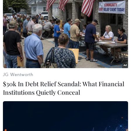
#Telegraph Media Group
Theo dõi VietnamPlus
JG Wentworth
TIN LIÊN QUAN
$30k In Debt Relief Scandal: What Financial
Institutions Quietly Conceal