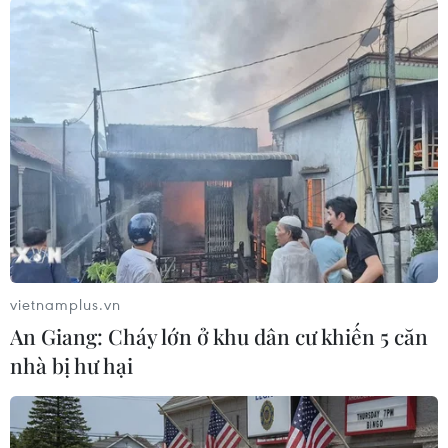
(TTXVN/Vietnam+)
vietnamplus.vn
An Giang: Cháy lớn ở khu dân cư khiến 5 căn
nhà bị hư hại
#Facebook
#Tin tức
#Báo chí
#Sản xuất tin tức
#Công ty công nghệ
#The Guardian