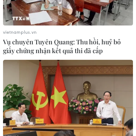
vietnamplus.vn
Vụ chuyên Tuyên Quang: Thu hồi, huỷ bỏ
giấy chứng nhận kết quả thi đã cấp
Facebook phát triển loạt công cụ ngăn
chặn nội dung gây hại cho trẻ em
24/02/2021 03:44