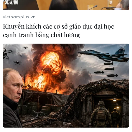
Facebook đang phát triển những giải pháp cụ thể, bao
gồm những công cụ và chính sách mới để hạn chế việc
vietnamplus.vn
chia sẻ những nội dung gây hại cho trẻ em.
Khuyến khích các cơ sở giáo dục đại học
cạnh tranh bằng chất lượng
Quản lý mạng xã hội: Khi các 'đại gia' công