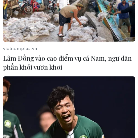
vietnamplus.vn
Lâm Đồng vào cao điểm vụ cá Nam, ngư dân
phấn khởi vươn khơi