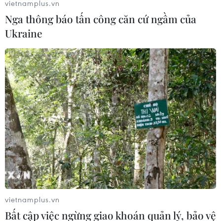
vietnamplus.vn
nghệ trong tầm ngắm
Nga thông báo tấn công căn cứ ngầm của
24/02/2021 08:29
Ukraine
Theo giới chuyên gia, giảm thiểu các tác động bất lợi
của công nghệ số đòi hỏi các phương pháp tiếp cận
toàn diện, trong đó việc các nước siết chặt quản lý các
công ty công nghệ đang là một xu thế.
vietnamplus.vn
Bất cập việc ngừng giao khoán quản lý, bảo vệ