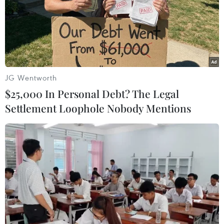
JG Wentworth
$25,000 In Personal Debt? The Legal
Settlement Loophole Nobody Mentions
Vụ Facebook chặn các trang tin tại
Australia: Nguyên nhân và ảnh hưởng
23/02/2021 09:20
Facebook sẽ phải tuân theo dự luật mới, theo đó gã
khổng lồ này được yêu cầu phải trả tiền cho các nhà
xuất bản nếu "nội dung tin tức" được đăng trên nền
tảng này.