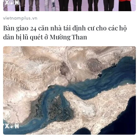
vietnamplus.vn
Bàn giao 24 căn nhà tái định cư cho các hộ
dân bị lũ quét ở Mường Than
TIN CÙNG CHUYÊN MỤC
Báo Argentina nói ngành vật liệu
công nghệ cao Việt Nam "hút" đầu tư
nước ngoài
05/08/2026 03:11
Nâng cao nhận thức về vai trò chủ
động, tích cực của Việt Nam trong
ASEAN
04/08/2026 14:09