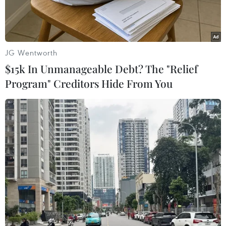
JG Wentworth
$15k In Unmanageable Debt? The "Relief
Program" Creditors Hide From You
Giám đốc điều hành Facebook, ông Mark Zuckerberg. (Nguồn:
Getty)
Ngày 24/2, Facebook đã thông báo sẽ đầu tư 1 tỷ
USD vào lĩnh vực tin tức trong ba năm tới, một
tuần sau khi xảy ra bất đồng giữa mạng xã hội
lớn nhất thế giới với Australia về đạo luật mới
yêu cầu Facebook trả tiền cho các hãng tin để
chia sẻ nội dung của họ.