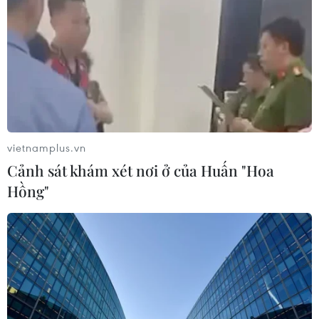
quản trị niềm tin xã hội
30/07/2026 06:46
Xây dựng Cổng Thông tin điện tử Hà
Nội thành nguồn thông tin nhanh,
tin cậy
vietnamplus.vn
30/07/2026 04:20
Cảnh sát khám xét nơi ở của Huấn "Hoa
Hồng"
Diễn đàn Truyền thông ASEAN lần
thứ 10: Báo chí đồng hành vì Cộng
đồng ASEAN 2045
29/07/2026 11:41
Nghệ An: Bị xử phạt vì phát tán