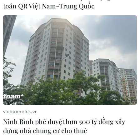
toán QR Việt Nam-Trung Quốc
Australia hoàn thiện dự luật buộc các
nền tảng số trả phí cho báo chí
03/08/2026 00:25
Nhịp cầu báo chí, lý luận Việt Nam-
Anh
01/08/2026 15:47
Niềm tin - nền tảng của đồng thuận
xã hội
vietnamplus.vn
01/08/2026 00:27
Ninh Bình phê duyệt hơn 500 tỷ đồng xây
dựng nhà chung cư cho thuê