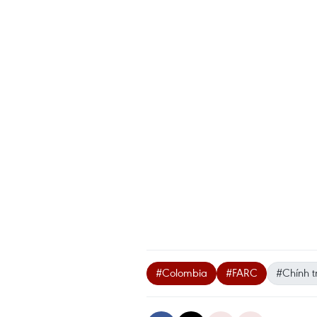
#Colombia
#FARC
#Chính 