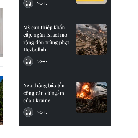
NGHE
Mỹ can thiệp khẩn
cấp, ngăn Israel mở
rộng đòn trừng phạt
Hezbollah
NGHE
Nga thông báo tấn
công căn cứ ngầm
của Ukraine
NGHE