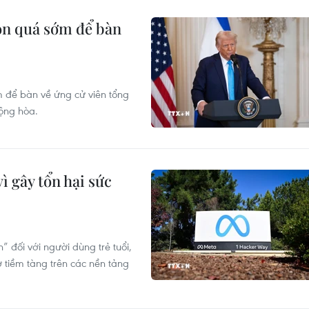
òn quá sớm để bàn
 để bàn về ứng cử viên tổng
ộng hòa.
ì gây tổn hại sức
 đối với người dùng trẻ tuổi,
 tiềm tàng trên các nền tảng