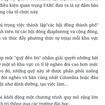
iều kiện quan trọng FARC đưa ra là sự đảm bảo
ng của tổ chức này.
ú trọng việc thành lập"các hội đồng thành phố"
nh viên từ các hội đồng địaphương và cộng đồng,
a và thúc đẩy phương thức tự trịtại mỗi khu vực
ập một "quỹ đền bù" nhằm giải quyết những bất
 một số khu vực có tỉ lệ nghèo đói cao hơn mức
eo đó, những quỹ này sẽ được phân phối xuống
lệ đói nghèo và bần cùng nhất Colombia hoặc đầu
ội như dinh dưỡng, tạo việc làm...
ọi khởi động một chương trình quy mô rộng lớn
 trị thông qua các trường đại học.