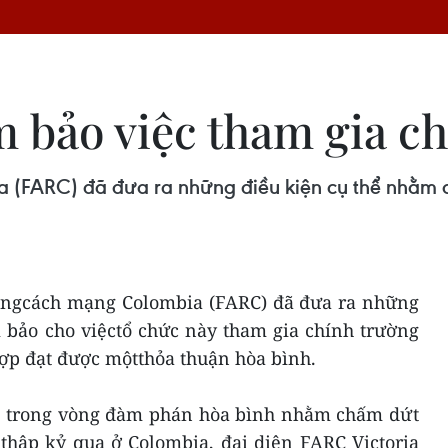
 bảo việc tham gia c
 (FARC) đã đưa ra những điều kiện cụ thể nhằm 
rangcách mạng Colombia (FARC) đã đưa ra những
 bảo cho việctổ chức này tham gia chính trường
hợp đạt được mộtthỏa thuận hòa bình.
a) trong vòng đàm phán hòa bình nhằm chấm dứt
thập kỷ qua ở Colombia, đại diện FARC Victoria