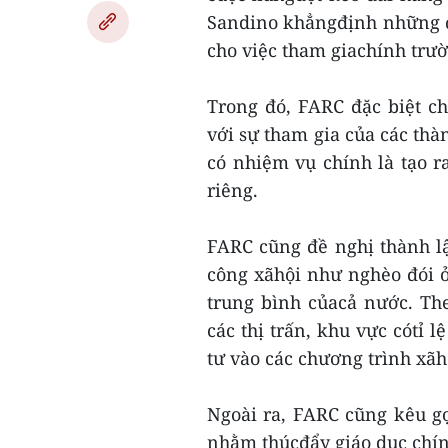
Sandino khẳngđịnh những đ
cho việc tham giachính trườ
Trong đó, FARC đặc biệt ch
với sự tham gia của các thà
có nhiệm vụ chính là tạo r
riêng.
FARC cũng đề nghị thành l
công xãhội như nghèo đói ở
trung bình củacả nước. Th
các thị trấn, khu vực cótỉ 
tư vào các chương trình xãh
Ngoài ra, FARC cũng kêu g
nhằm thúcđẩy giáo dục chính