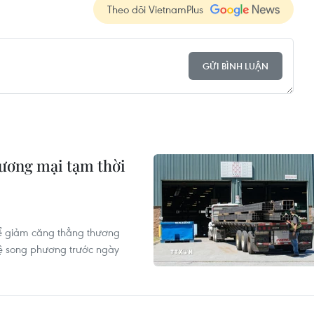
Theo dõi VietnamPlus
GỬI BÌNH LUẬN
ương mại tạm thời
ể giảm căng thẳng thương
hệ song phương trước ngày