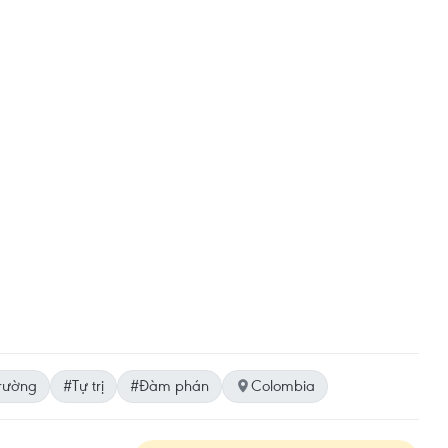
trường
#Tự trị
#Đàm phán
Colombia