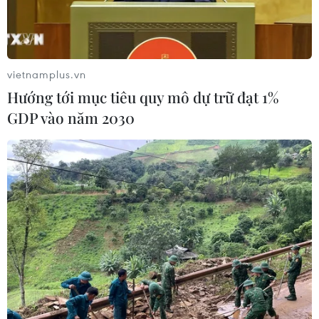
chọntheo giải Fleet World Honours 2011 trong
buổi lễ tổ chức ở thủ đô London.
Chủbút tờ Fleet World, đồng thời cũng là Chủ
vietnamplus.vn
tịch ban giám khảo SteveMoody cho hay: “Chiếc
Hướng tới mục tiêu quy mô dự trữ đạt 1%
Fiat 500 lại một lần nữa cho thấy nó là chiếc
GDP vào năm 2030
xeđược mọi người yêu mến và với việc nó được
trang bị động cơ TwinAir mới,mẫu xe này đem
lại trải nghiệm lái thú vị và rất tiết kiệm nhiên
liệu.”
Ban giám khảo đều rất hài lòng với những
phẩm chất ưu việt của mẫu Fiat 500 cũng như
chi phí vận hành thấp của nó.
MẫuFiat 500 trên đã có mặt tại thị trường Anh