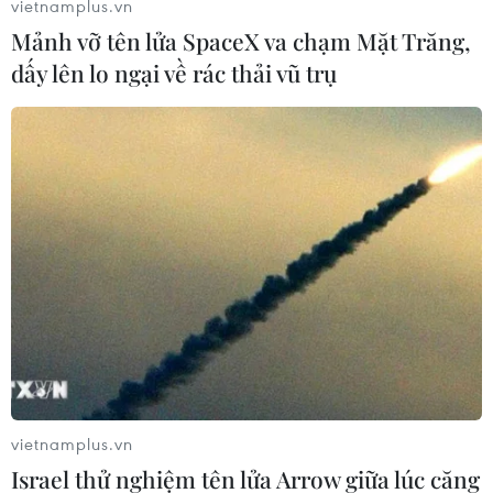
vietnamplus.vn
Mảnh vỡ tên lửa SpaceX va chạm Mặt Trăng,
dấy lên lo ngại về rác thải vũ trụ
#Fiat
#Fleet World
#Fleet World Honours 2011
#Fiat 500
#Thành phố
#Chi phí vận hành
Theo dõi VietnamPlus
vietnamplus.vn
Israel thử nghiệm tên lửa Arrow giữa lúc căng