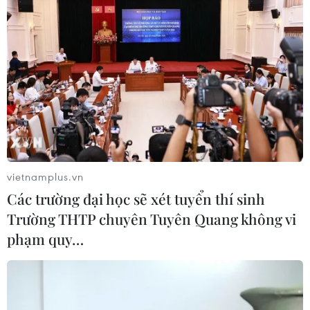
CƠ QUAN CHỦ QUẢN: THÔNG TẤN XÃ VIỆT NAM
Tổng Biên tập: TRẦN TIẾN DUẨN
Phó Tổng Biên tập: NGUYỄN THỊ TÁM, KHÚC THANH
THỦY
Sở hữu trí tuệ
Quy định sử dụng
vietnamplus.vn
RSS
Hỗ trợ
Các trường đại học sẽ xét tuyển thí sinh
Ngôn ngữ
TTXVN
Trường THTP chuyên Tuyên Quang không vi
Dịch vụ tin
Quảng cáo
phạm quy…
Liên hệ