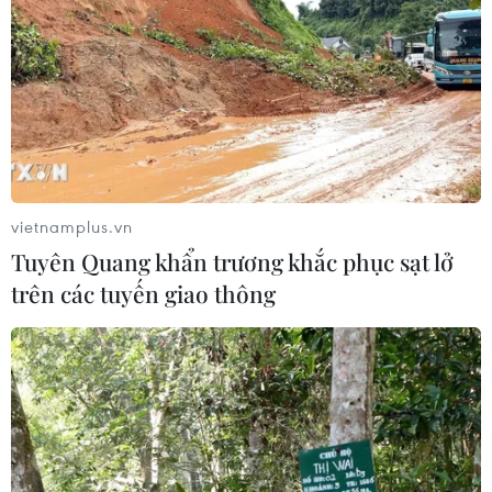
vietnamplus.vn
Tuyên Quang khẩn trương khắc phục sạt lở
trên các tuyến giao thông
Giá dầu thị trường châu Á lên mức cao
nhất trong 3 tháng qua
13/12/2019 13:17