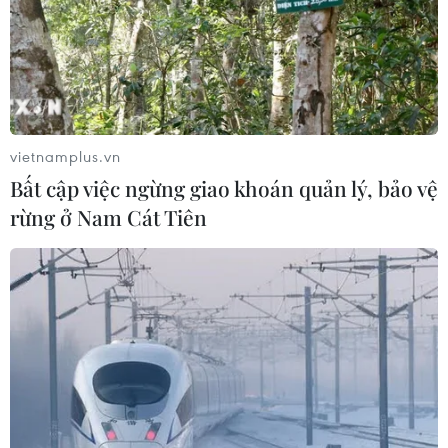
Vào lúc 14 giờ 30 phút ngày 13/12 tại thị trường châu Á,
giá dầu Brent giao kỳ hạn tăng 47 xu Mỹ, tương đương
0,7%, lên 64,67 USD/thùng, mức cao nhất kể từ ngày
23/9.
vietnamplus.vn
Bất cập việc ngừng giao khoán quản lý, bảo vệ
rừng ở Nam Cát Tiên