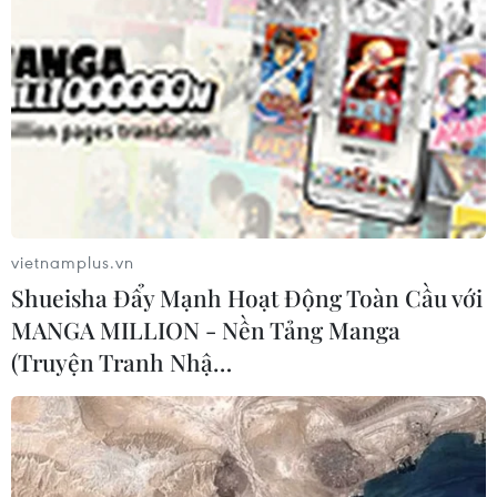
05/08/2026 07:44
Dòng vốn FDI vào Quảng Ninh
chuyển dịch tích cực về chất lượng
05/08/2026 07:40
vietnamplus.vn
Xem thêm
Shueisha Đẩy Mạnh Hoạt Động Toàn Cầu với
MANGA MILLION - Nền Tảng Manga
(Truyện Tranh Nhậ…
CƠ QUAN CHỦ QUẢN: THÔNG TẤN XÃ VIỆT NAM