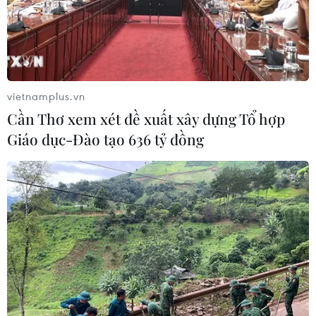
Doanh nghiệp Trung Quốc đánh giá
cao triển vọng hợp tác cơ giới hóa
nông nghiệp với Việt Nam
vietnamplus.vn
06/08/2026 04:14
Cần Thơ xem xét đề xuất xây dựng Tổ hợp
Giáo dục-Đào tạo 636 tỷ đồng
Thống đốc Fed khuyến nghị tăng lãi
suất nếu lạm phát không sớm hạ
nhiệt
06/08/2026 03:46
Sản lượng vàng của Trung Quốc
giảm trong nửa đầu năm 2026
06/08/2026 03:41