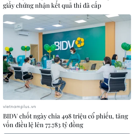
giấy chứng nhận kết quả thi đã cấp
Giá dầu giảm do dự trữ dầu thô của Mỹ
bất ngờ tăng
11/12/2019 10:08
Giá dầu Brent kỳ hạn giảm 45 xu Mỹ, hay 0,7%, xuống
63,89 USD/thùng trong khi giá dầu West Texas
Intermediate của Mỹ giảm 36 xu, hay 0,6%, xuống
58,88 USD/thùng.
vietnamplus.vn
BIDV chốt ngày chia 498 triệu cổ phiếu, tăng
vốn điều lệ lên 77.783 tỷ đồng