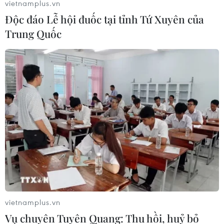
vietnamplus.vn
11/12/2019 02:06
Độc đáo Lễ hội đuốc tại tỉnh Tứ Xuyên của
Tổ chức Các nước xuất khẩu dầu mỏ (OPEC) và các đối
Trung Quốc
tác, trong đó có Nga, gọi là OPEC+ đã nhất trí cắt giảm
sản lượng dầu mỏ thêm 500.000 thùng/ngày từ mức
cắt giảm 1,2 triệu thùng/ngày hiện nay.
vietnamplus.vn
Vụ chuyên Tuyên Quang: Thu hồi, huỷ bỏ