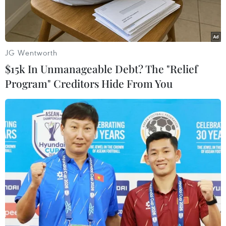
JG Wentworth
$15k In Unmanageable Debt? The "Relief
Program" Creditors Hide From You
Nhà máy lọc dầu của Tập đoàn Dầu mỏ quốc gia Saudi
Aramco, Saudi Arabia. (Nguồn: AFP/TTXVN)
Tuần qua, thị trường dầu mỏ thế giới chứng
kiến các phiên tăng giảm đan xen, trước số liệu
về hoạt động xuất khẩu của Trung Quốc, chương
trình cắt giảm sản lượng của các nhà sản xuất,