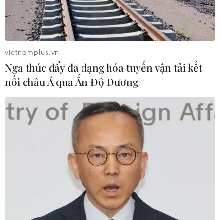
vietnamplus.vn
Nga thúc đẩy đa dạng hóa tuyến vận tải kết
nối châu Á qua Ấn Độ Dương
#Đàm phán thương mại Mỹ-Trung
#Hoạt động xuất khẩu
#Cuộc chiến thương mại Mỹ-Trung
#OPEC
Theo dõi VietnamPlus