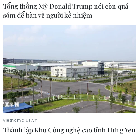
Tổng thống Mỹ Donald Trump nói còn quá
sớm để bàn về người kế nhiệm
CƠ QUAN CHỦ QUẢN: THÔNG TẤN XÃ VIỆT NAM
Tổng Biên tập: TRẦN TIẾN DUẨN
Phó Tổng Biên tập: NGUYỄN THỊ TÁM, KHÚC THANH
THỦY
Sở hữu trí tuệ
Quy định sử dụng
RSS
Hỗ trợ
Ngôn ngữ
TTXVN
vietnamplus.vn
Dịch vụ tin
Quảng cáo
Thành lập Khu Công nghệ cao tỉnh Hưng Yên
Liên hệ