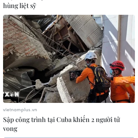
hùng liệt sỹ
Campuchia thúc đẩy hoạt động thương
mại qua biên giới
03/04/2019 09:25
Thủ tướng Campuchia Hun Sen cho biết để mở thêm
các cửa khẩu biên giới mới, nước này bắt đầu đàm
phán tăng cường thương mại song phương với Việt
Nam, Lào và Thái Lan.
vietnamplus.vn
Sập công trình tại Cuba khiến 2 người tử
vong