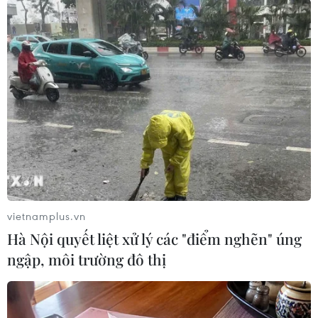
(TTXVN/Vietnam+)
vietnamplus.vn
Hà Nội quyết liệt xử lý các "điểm nghẽn" úng
ngập, môi trường đô thị
#Quốc môn
#Cửa khẩu Quốc tế Lệ Thanh
#Việt Nam-Campuchia
#Nhà Rông
Gia Lai