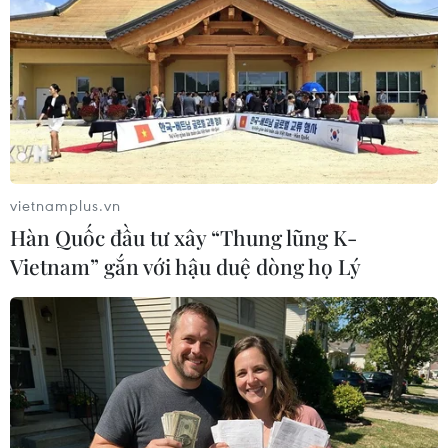
Phối hợp đảm bảo an ninh, trật tự ngã ba
biên giới Việt-Lào-Campuchia
02/02/2018 14:22
vietnamplus.vn
Công an 6 tỉnh của 3 nước Việt-Lào-Campuchia tổ chức
Hàn Quốc đầu tư xây “Thung lũng K-
hội nghị phối hợp đảm bảo an ninh, trật tự khu vực ngã
Vietnam” gắn với hậu duệ dòng họ Lý
ba biên giới Việt Nam​-Lào​-Campuchia lần thứ IV.