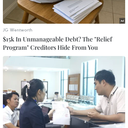
Nguyên.
JG Wentworth
$15k In Unmanageable Debt? The "Relief
Program" Creditors Hide From You
Các đại biểu tham quan công trình Quốc môn. (Ảnh: Hoài
Nam/TTXVN)
Ngày 19/4, Ủy ban Nhân dân tỉnh Gia Lai tổ
chức khánh thành Quốc môn - Cửa khẩu Quốc tế