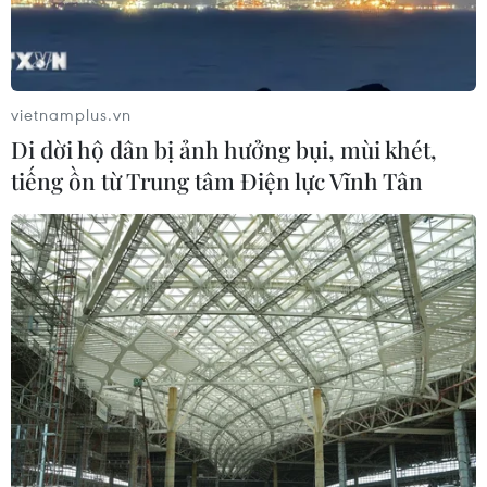
vietnamplus.vn
Di dời hộ dân bị ảnh hưởng bụi, mùi khét,
tiếng ồn từ Trung tâm Điện lực Vĩnh Tân
Công bố quy hoạch xây dựng Khu kinh tế
cửa khẩu Lào Cai
21/12/2018 10:27
Khu kinh tế cửa khẩu Lào Cai được xây dựng thành một
vùng kinh tế động lực chủ đạo của tỉnh Lào Cai, phát