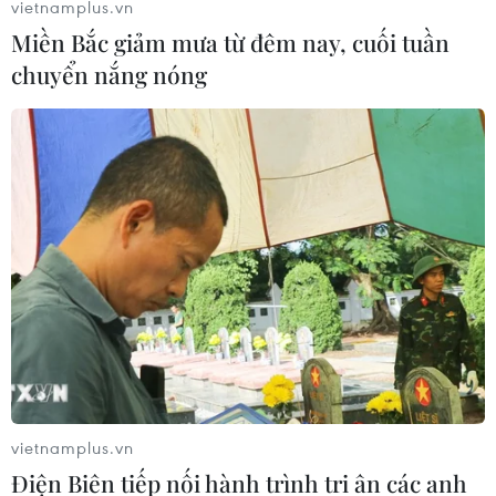
vietnamplus.vn
22/03/2019 13:53
Miền Bắc giảm mưa từ đêm nay, cuối tuần
Campuchia sẽ tiếp tục phối hợp chặt chẽ với Việt Nam
chuyển nắng nóng
để triển khai các thỏa thuận, hiệp định đã ký và Tuyên
bố chung trong các chuyến thăm của lãnh đạo cấp cao
hai Đảng, hai nước.
vietnamplus.vn
Điện Biên tiếp nối hành trình tri ân các anh