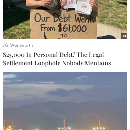
JG Wentworth
$25,000 In Personal Debt? The Legal
Khởi động lại siêu thị, cửa hàng miễn thuế
Settlement Loophole Nobody Mentions
cửa khẩu Quốc tế Lệ Thanh
15/03/2018 08:38
Dự án đầu tư xây dựng siêu thị miễn thuế Lệ Thanh có
tổng diện tích trên 6.000m2, nằm trong khu kinh tế cửa
khẩu quốc tế Lệ Thanh, với tổng đầu tư 79 tỷ đồng, dự
kiến hoạt động 5/2015.