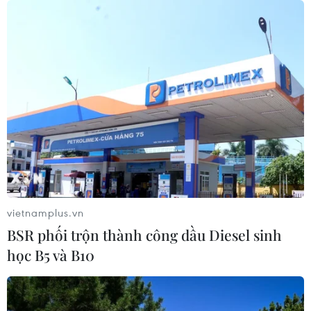
07/08/2026 04:47
Khắc phục “thẻ vàng” IUU ở Vĩnh
Long: Siết chặt quản lý nghề cá
07/08/2026 04:41
Miền Bắc giảm mưa từ đêm
nay, cuối tuần chuyển nắng nóng
07/08/2026 04:41
vietnamplus.vn
BSR phối trộn thành công dầu Diesel sinh
học B5 và B10
Tiến "Bịp" hầu tòa trong vụ
án tổ chức sử dụng trái phép chất ma
túy