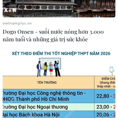
Quốc hội thảo luận dự án Luật Dầu
khí (sửa đổi), bảo đảm an ninh năng
lượng
vietnamplus.vn
08/08/2026 01:33
Dogo Onsen - suối nước nóng hơn 3.000
năm tuổi và những giá trị sức khỏe
Việt Nam cần theo dõi chặt chẽ các
biện pháp phòng vệ thương mại tại
Canada
08/08/2026 00:39
Libya tiến gần hơn tới mục tiêu khai
thác 2 triệu thùng dầu mỗi ngày
08/08/2026 00:12