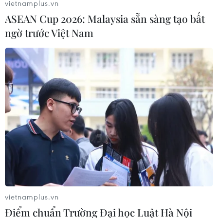
vietnamplus.vn
ASEAN Cup 2026: Malaysia sẵn sàng tạo bất
ngờ trước Việt Nam
Châu Âu cảnh báo sẽ đáp trả thuế nhập
khẩu ôtô của Mỹ
15/11/2018 07:26
Liên minh châu Âu (EU) đã chuẩn bị các biện pháp đáp
trả nếu Tổng thống Donald Trump áp thuế mới đối với
ôtô của các nước thành viên liên minh xuất khẩu sang
thị trường Mỹ.
vietnamplus.vn
Điểm chuẩn Trường Đại học Luật Hà Nội