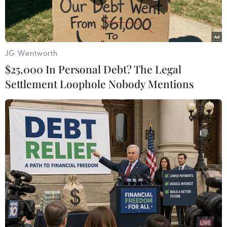
tháng qua.
JG Wentworth
$25,000 In Personal Debt? The Legal
Settlement Loophole Nobody Mentions
Người dân mua sắm tại một cửa hàng ở New York của Mỹ.
(Ảnh: AFP/TTXVN)
Báo cáo của Bộ Lao động Mỹ cho biết, lạm phát
tiêu dùng của nước này “bứt phá” trong tháng