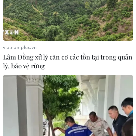
đang leo thang, Việt Nam có thể trở thành điểm thu hút
các nhà sản xuất nước ngoài muốn di dời hoạt động ra
khỏi Trung Quốc.
vietnamplus.vn
Lâm Đồng xử lý căn cơ các tồn tại trong quản
lý, bảo vệ rừng
Bầu cử giữa kỳ Mỹ: Rào cản nghị trình