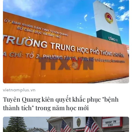
#CPI
#Nợ công
#Tiền lãi
#Tin quốc tế
#Thời sự thế giới
#Thông tin quốc tế
#Tin tức mới nhất
#Tin hot
#Vietnam
#Plus
#VietnamPlus
Mỹ
Theo dõi VietnamPlus
vietnamplus.vn
Tuyên Quang kiên quyết khắc phục "bệnh
TIN LIÊN QUAN
thành tích" trong năm học mới