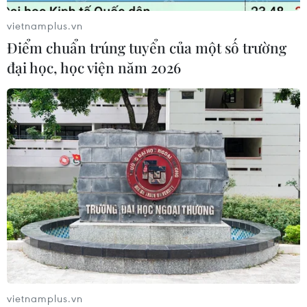
Xem thêm
vietnamplus.vn
Điểm chuẩn trúng tuyển của một số trường
đại học, học viện năm 2026
CƠ QUAN CHỦ QUẢN: THÔNG TẤN XÃ VIỆT NAM
Tổng Biên tập: TRẦN TIẾN DUẨN
Phó Tổng Biên tập: NGUYỄN THỊ TÁM, KHÚC THANH
THỦY
Sở hữu trí tuệ
Quy định sử dụng
RSS
Hỗ trợ
Ngôn ngữ
TTXVN
Dịch vụ tin
Quảng cáo
vietnamplus.vn