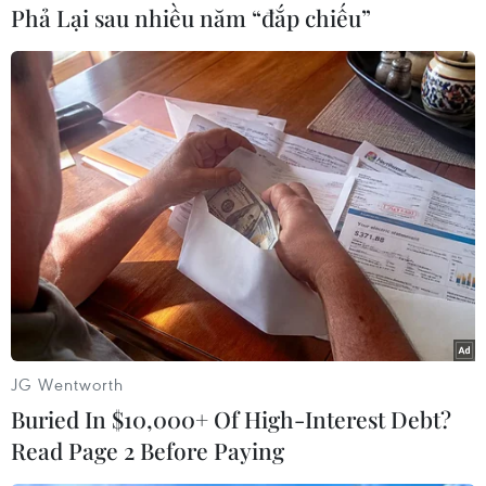
sẽ đạt mức 1.085 tỷ USD cho cả tài khóa, mức
Phả Lại sau nhiều năm “đắp chiếu”
cao nhất kể từ 2012./.
(TTXVN/Vietnam+)
JG Wentworth
Buried In $10,000+ Of High-Interest Debt?
Read Page 2 Before Paying
#Du học Mỹ
#Giá năng lượng
#Chỉ số giá tiêu dùng