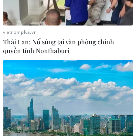
kinh tế của Tổng thống Trump
08/11/2018 08:09
Nghị trình kinh tế của tổng thống doanh nhân Donald
vietnamplus.vn
Trump sẽ bị ảnh hưởng không nhỏ sau khi đảng Dân
Thái Lan: Nổ súng tại văn phòng chính
chủ lật ngược thế cờ, giành lại quyền kiểm soát Hạ viện.
quyền tỉnh Nonthaburi