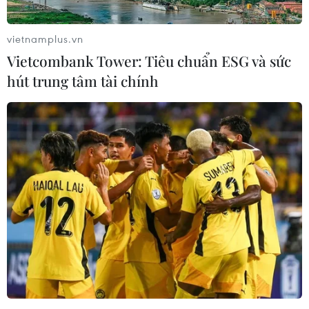
vietnamplus.vn
Fed không gây bất ngờ với quyết định giữ
Vietcombank Tower: Tiêu chuẩn ESG và sức
nguyên lãi suất
hút trung tâm tài chính
09/11/2018 03:25
Fed đã quyết định giữ nguyên tỷ lệ lãi suất song vẫn
đánh đi tín hiệu về việc tiếp tục kế hoạch tăng lãi suất,
trước đà tăng trưởng vững của kinh tế Mỹ.