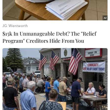
kể.
JG Wentworth
$15k In Unmanageable Debt? The "Relief
Program" Creditors Hide From You
Một cửa hàng kim hoàn ở Yangon, Myanmar. (Nguồn:
THX/TTXVN)
Thị trường vàng châu Á giao dịch khá trầm lắng
trong phiên chiều 17/6 giữa lúc đồng USD đang