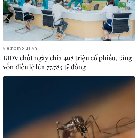
vào lúc 14 giờ 24 phút theo giờ Việt Nam, sau khi rơi
xuống mức thấp nhất kể từ ngày 3/6 là 1.319,35
USD/ounce trong phiên trước.
vietnamplus.vn
BIDV chốt ngày chia 498 triệu cổ phiếu, tăng
vốn điều lệ lên 77.783 tỷ đồng
Giá vàng tại châu Á tăng trước khả năng