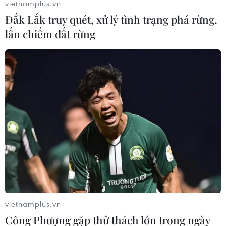
vietnamplus.vn
Đắk Lắk truy quét, xử lý tình trạng phá rừng,
lấn chiếm đất rừng
Sau sự cố trên Vịnh Oman, giá dầu Brent
nới rộng đà tăng
14/06/2019 11:09
Giá dầu Brent nới rộng đà tăng, sau khi các vụ tấn công
vào hai tàu chở dầu trên Vịnh Oman làm dấy lên lo
ngại lượng dầu vận chuyển qua một trong những tuyến
đường huyết mạch của thế giới giảm sút.
vietnamplus.vn
Công Phượng gặp thử thách lớn trong ngày