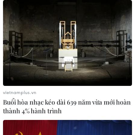
Chủ động nguồn điện phục vụ Hội
nghị cấp cao APEC 2027
06/08/2026 04:31
Doanh nghiệp Trung Quốc đánh giá
cao triển vọng hợp tác cơ giới hóa
nông nghiệp với Việt Nam
06/08/2026 04:14
vietnamplus.vn
Buổi hòa nhạc kéo dài 639 năm vừa mới hoàn
Thống đốc Fed khuyến nghị tăng lãi
thành 4% hành trình
suất nếu lạm phát không sớm hạ
nhiệt
06/08/2026 03:46