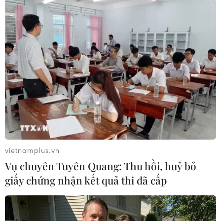
động chi tiêu của người tiêu dùng Mỹ có thể làm
giảm bớt những lo ngại rằng nền kinh tế lớn
nhất thế giới sẽ giảm tốc trong quý 2 này.
Trên thị trường các kim loại quý khác, giá bạc
phiên này lùi 0,2% xuống 14,84 USD/ounce,
trong khi bạch kim tăng 0,4% lên 801,77
USD/ounce./.
(TTXVN/Vietnam+)
vietnamplus.vn
Vụ chuyên Tuyên Quang: Thu hồi, huỷ bỏ
giấy chứng nhận kết quả thi đã cấp