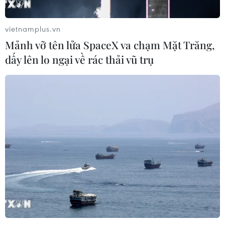
vietnamplus.vn
Mảnh vỡ tên lửa SpaceX va chạm Mặt Trăng,
dấy lên lo ngại về rác thải vũ trụ
TIN CÙNG CHUYÊN MỤC
Việt Nam tiếp tục là thị trường trọng
điểm của doanh nghiệp thực phẩm
Ba Lan
06/08/2026 14:03
Lâm Đồng vào cao điểm vụ cá Nam,
ngư dân phấn khởi vươn khơi