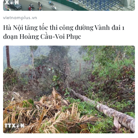
vietnamplus.vn
Giá vàng trong nước tăng mức cao nhất
Hà Nội tăng tốc thi công đường Vành đai 1
trong khoảng hơn 1 năm
đoạn Hoàng Cầu-Voi Phục
14/06/2019 08:43
Giá vàng trong nước tiếp nối đà tăng của phiên sáng
và đang tiến đến mốc 38 triệu đồng/lượng - mức cao
nhất trong khoảng hơn một năm trở lại đây.