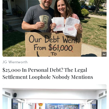
#Giá vàng
#Đồng USD
#Lãi suất
#Fed
#Nới lỏng chính sách tiền tệ
JG Wentworth
$25,000 In Personal Debt? The Legal
Theo dõi VietnamPlus
Settlement Loophole Nobody Mentions