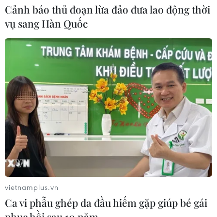
Cảnh báo thủ đoạn lừa đảo đưa lao động thời
vụ sang Hàn Quốc
Xem thêm
CƠ QUAN CHỦ QUẢN: THÔNG TẤN XÃ VIỆT NAM
Tổng Biên tập: TRẦN TIẾN DUẨN
Phó Tổng Biên tập: NGUYỄN THỊ TÁM, KHÚC THANH
THỦY
vietnamplus.vn
Sở hữu trí tuệ
Quy định sử dụng
Ca vi phẫu ghép da đầu hiếm gặp giúp bé gái
RSS
Hỗ trợ
phục hồi sau 10 năm