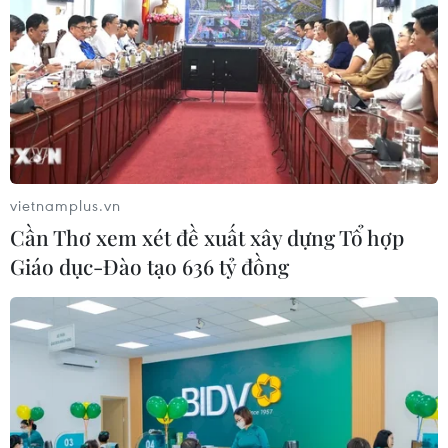
TIN LIÊN QUAN
vietnamplus.vn
Cần Thơ xem xét đề xuất xây dựng Tổ hợp
Giáo dục-Đào tạo 636 tỷ đồng
Lo ngại về cuộc chiến thương mại Mỹ-
Trung gia tăng, giá vàng phục hồi
12/06/2019 11:19
Giá vàng giao ngay tăng 0,7%, lên 1.335,34 USD/ounce