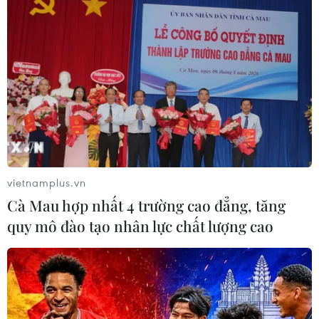
Sản lượng vàng của Trung Quốc
giảm trong nửa đầu năm 2026
06/08/2026 03:41
Kim ngạch xuất khẩu vượt mốc 100
tỷ USD, Hàn Quốc lập kỷ lục thặng
dư vãng lai
vietnamplus.vn
06/08/2026 03:34
Cà Mau hợp nhất 4 trường cao đẳng, tăng
quy mô đào tạo nhân lực chất lượng cao
Moody’s cảnh báo hạ tầng điện hạn
chế tiềm năng phát triển AI của
Mexico
06/08/2026 03:33