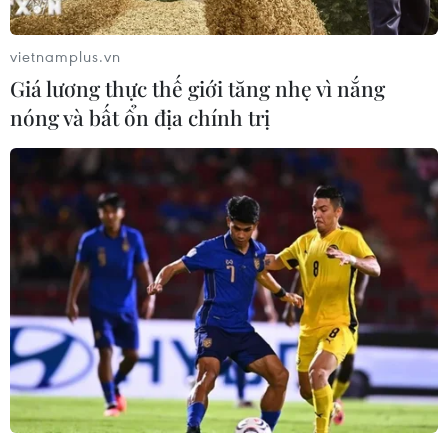
vietnamplus.vn
Giá lương thực thế giới tăng nhẹ vì nắng
nóng và bất ổn địa chính trị
Giá vàng tăng sốc: Cơ hội kiếm lời hay "bắt
dao rơi"?
09/01/2020 04:06
Giới kinh doanh vàng cho biết, những ngày gần đây
giá vàng tăng mạnh và lượng khách giao dịch nhiều