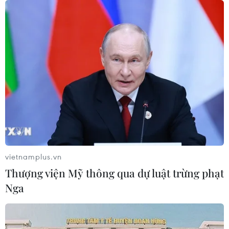
Áp dụng "luồng xanh" cho nhà đầu
tư dự án hạ tầng công nghiệp phía
Đông Đắk Lắk
08/08/2026 01:45
Quốc hội thảo luận dự án Luật Dầu
khí (sửa đổi), bảo đảm an ninh năng
lượng
08/08/2026 01:33
vietnamplus.vn
Thượng viện Mỹ thông qua dự luật trừng phạt
Việt Nam cần theo dõi chặt chẽ các
Nga
biện pháp phòng vệ thương mại tại
Canada
08/08/2026 00:39