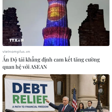
TP. Hà Nội
Tp. Hồ Chí Minh
Theo dõi VietnamPlus
vietnamplus.vn
Ấn Độ tái khẳng định cam kết tăng cường
quan hệ với ASEAN
TIN LIÊN QUAN