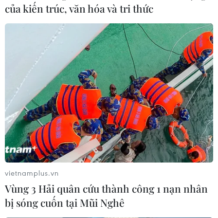
09/01/2020 13:07
của kiến trúc, văn hóa và tri thức
Chiều 9/1, giá vàng trong nước nối tiếp đà giảm của
buổi sáng, mỗi lượng vàng đã giảm khoảng hơn 1 triệu
đồng/lượng so với cuối giờ chiều ngày hôm qua.
vietnamplus.vn
Vùng 3 Hải quân cứu thành công 1 nạn nhân
bị sóng cuốn tại Mũi Nghê