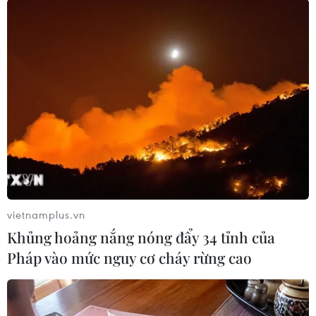
Ngân hàng Eximbank niêm yết từ 23.110-23.220
đồng/USD, giữ nguyên so với chốt phiên trước./.
vietnamplus.vn
Khủng hoảng nắng nóng đẩy 34 tỉnh của
Pháp vào mức nguy cơ cháy rừng cao