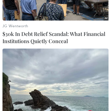
JG Wentworth
$30k In Debt Relief Scandal: What Financial
Institutions Quietly Conceal
Giao dịch tại doanh nghiệp vàng. (Ảnh: PV/Vietnam+)
Sau khi tăng mạnh trong những ngày qua, giá
vàng trong nước tiếp tục giảm trong phiên mở
cửa ngày 10/1 với mức điều chỉnh từ 50.000-
100.000 đồng mỗi lượng.