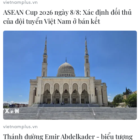
vietnamplus.vn
hơn ngày thường, nhưng chủ yếu là bán ra chốt lời.
ASEAN Cup 2026 ngày 8/8: Xác định đối thủ
của đội tuyển Việt Nam ở bán kết
Chiều 9/1, vàng trong nước 'bốc hơi' hơn 1
vietnamplus.vn
triệu đồng mỗi lượng
Thánh đường Emir Abdelkader - biểu tượng