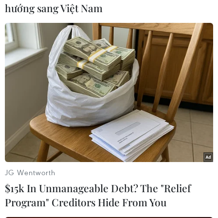
hướng sang Việt Nam
giảm ở hai phiên gần đây và hiện đang giao
dịch quanh mức 1.547 USD/ounce, giảm 2
USD/ounce so với phiên trước.
Khi quy đổi, vàng thế giới xấp xỉ 43,29 triệu
đồng/lượng, thấp hơn thương hiệu SJC tại Công
ty vàng bạc đá quý Sài Gòn khoảng 60.000 đồng
mỗi lượng.
Sáng nay, Ngân hàng Nhà nước công bố tỷ giá
trung tâm của VND với USD áp dụng ngày 10/1
là 23.166 VND/USD, giảm 7 đồng/USD so với
ngày 9/1.
JG Wentworth
Với biên độ tỷ giá +/-3%, Ngân hàng
$15k In Unmanageable Debt? The "Relief
Vietcombank, Vietinbank và BIDV cùng niêm
Program" Creditors Hide From You
yết từ 23.110-23.230 đồng/USD (mua vào/bán ra).