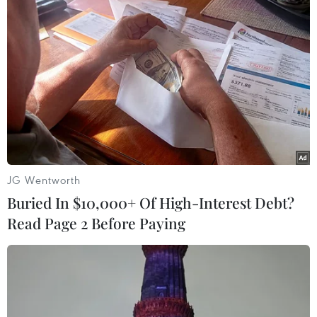
(Vietnam+)
JG Wentworth
Buried In $10,000+ Of High-Interest Debt?
Read Page 2 Before Paying
#Giá vàng
#Tỷ giá trung tâm
#USD
#SJC
#Doji