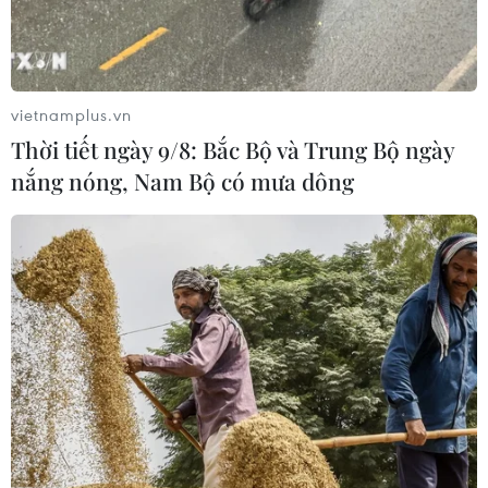
vietnamplus.vn
Thời tiết ngày 9/8: Bắc Bộ và Trung Bộ ngày
nắng nóng, Nam Bộ có mưa dông
Trượt giảm mạnh, thương hiệu SJC ''bốc
hơi'' 600.000 đồng mỗi lượng
09/01/2020 02:46
Giá vàng SJC quay đầu giảm 600.000 đồng mỗi lượng
ngay khi mở cửa giao dịch ngày 9/1. Cùng lúc, thương
hiệu vàng Rồng Thăng Long cũng lao dốc.