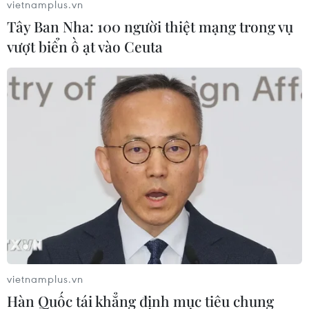
vietnamplus.vn
Tây Ban Nha: 100 người thiệt mạng trong vụ
vượt biển ồ ạt vào Ceuta
#Sao Mai 2013
#Chung kết
#Nhạc nhẹ
#Thí sinh
Theo dõi VietnamPlus
vietnamplus.vn
Hàn Quốc tái khẳng định mục tiêu chung