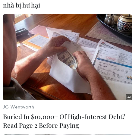
nhà bị hư hại
Trần Ngọc Vũ với hình ảnh "hotboy" trong đêm
chung kết. (Ảnh: BTC)
Cô gái đến từ Thanh Hóa vừa tròn 18 tuổi Thanh
Huyền-thí sinh có điểm cao thứ hai-đã có phần
trình diễn kết lại đêm thi ấn tượng. Phong cách
trẻ trung và giọng hát phóng khoáng, khỏe
khoắn, Thanh Huyền thể hiện
"Và em sẽ quên"
với cảm xúc dạt dào, rung động. Thêm đó, cô lại
JG Wentworth
thể hiện cái tôi của mình trong từng ca từ trong
Buried In $10,000+ Of High-Interest Debt?
"I love music"
với phong cách cực kỳ gợi cảm,
Read Page 2 Before Paying
cuốn hút. Thanh Huyền được đánh giá là một