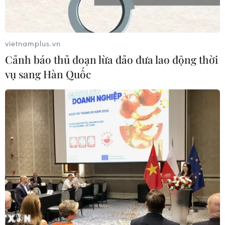
Chile để ngỏ khả năng tổ chức
concert BTS
08/07/2026 23:22
vietnamplus.vn
Cảnh báo thủ đoạn lừa đảo đưa lao động thời
vụ sang Hàn Quốc
Hòa nhạc “Crescendo - Giao hưởng
kết nối” lan tỏa tinh thần giao lưu
văn hóa
04/07/2026 23:37
Bản quyền âm nhạc ở quán càphê,
nhà hàng: Xây dựng văn hóa tôn
trọng sáng tạo
04/07/2026 01:00