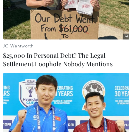
JG Wentworth
$25,000 In Personal Debt? The Legal
Settlement Loophole Nobody Mentions
12 thí sinh tranh tài trong đêm thi. (Ảnh: BTC)
Các thí sinh còn lại cũng có những phần thi
thành công. Đặc biệt, thí sinh Y Cel Niê đến từ
Đắk Lắk đã có phần biểu diễn hấp dẫn và trở
thành thí sinh được khán giả yêu thích nhất.
Việc thí sinh Y Cel Niê bị loại cũng là một trong
những bất ngờ để lại nhiều sự tiếc nuối cho