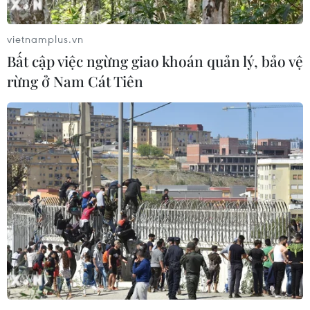
nghị Việt-Tiệp, Hải Phòng và truyền hình trực
tiếp trên kênh VTV1, Đài Truyền hình Việt
vietnamplus.vn
Nam./.
Bất cập việc ngừng giao khoán quản lý, bảo vệ
rừng ở Nam Cát Tiên
Bốn thí sinh sẽ tranh tài trong vòng chung kết xếp hạng sắp tới:
1. Trần Ngọc Vũ (Thành phố Hồ Chí Minh)
2. Bùi Thị Hồng Chinh (Hải Phòng)
3. Ngô Thị Thanh Huyền (Thanh Hóa)
4. Nguyễn Hoàng Tịnh Uyên (Quảng Trị)
Quỳnh Trang (Vietnam+)