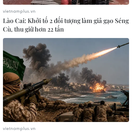
vietnamplus.vn
Lào Cai: Khởi tố 2 đối tượng làm giả gạo Séng
Cù, thu giữ hơn 22 tấn
vietnamplus.vn