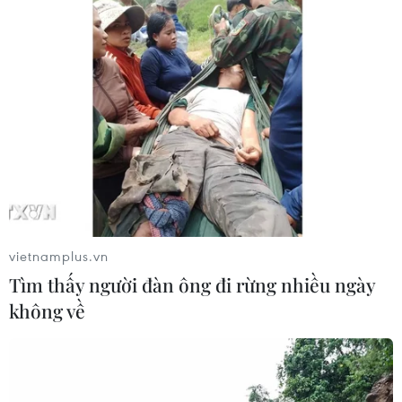
vận chuyển hàng nghìn viên ma tuý
08/09/2019 09:20
Đây là đường dây ma túy lớn, liên tỉnh và hoạt động hết
sức tinh vi mà lực lượng phòng chống ma túy Công an
tỉnh Quảng Bình đã lập án đấu tranh trong thời gian dài
vừa qua.
vietnamplus.vn
Tìm thấy người đàn ông đi rừng nhiều ngày
không về