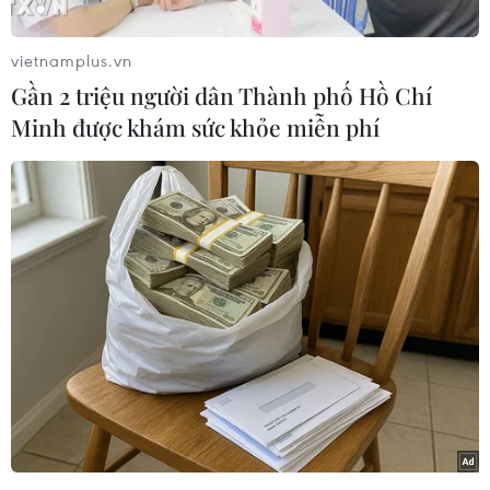
Tổ quốc trong tình hình mới, các chiến sỹ Biên
phòng các tỉnh phía Nam luôn phối hợp cùng
vietnamplus.vn
các cơ quan chức năng làm tốt nhiệm vụ đấu
Gần 2 triệu người dân Thành phố Hồ Chí
tranh phòng chống tội phạm, đặc biệt là tội
Minh được khám sức khỏe miễn phí
phạm buôn bán, vận chuyển ma túy, góp phần
tích cực giữ gìn sự ổn định chính trị, trật tự an
toàn xã hội khu vực biên giới, cửa khẩu cảng, vì
sự bình yên của cuộc sống nhân dân.
Hoạt động mua bán, tàng trữ, vận chuyển trái
phép ma túy qua biên giới nước ta ngày càng
tinh vi và diễn biến phức tạp với nguy cơ biến
Việt Nam - trong đó có các tỉnh phía Nam -
không chỉ là địa bàn tiêu thụ mà còn là nơi
trung chuyển ma túy sang nước thứ ba.
Trước tình hình đó, các chiến sỹ Bộ đội Biên