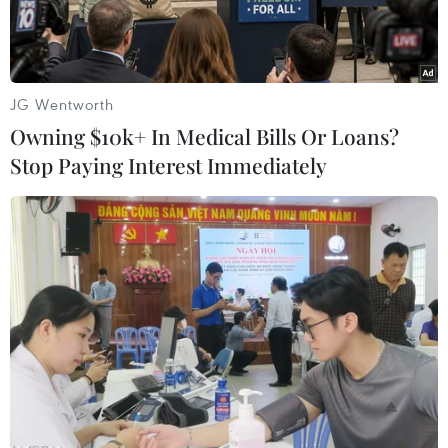
trắng."
JG Wentworth
Owning $10k+ In Medical Bills Or Loans?
Stop Paying Interest Immediately
Chiến sỹ Đồn Biên phòng Vĩnh Nguơn, An Giang chuẩn bị tuần
tra trong đêm. (Ảnh: Xuân Khu-TTXVN)
Với chức năng quản lý, bảo vệ vững chắc chủ
quyền biên giới lãnh thổ, an ninh biên giới
quốc gia phục vụ công cuộc xây dựng và bảo vệ