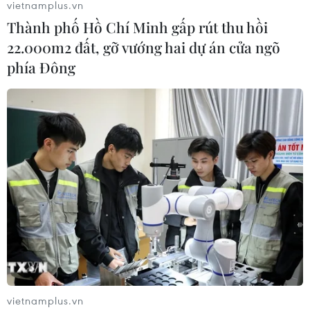
vietnamplus.vn
Thành phố Hồ Chí Minh gấp rút thu hồi
22.000m2 đất, gỡ vướng hai dự án cửa ngõ
phía Đông
Nâng cao hiệu quả công tác bảo vệ biên
giới Việt Nam-Campuchia
19/08/2019 07:20
Chương trình Giao lưu hữu nghị biên giới Việt Nam-
Campuchia 2019 sẽ bao gồm các hoạt động chào cờ
cột mốc chủ quyền và tổ chức tuần tra song phương tại
cột mốc 275 tại Cửa khẩu Quốc tế Tịnh Biên.
vietnamplus.vn