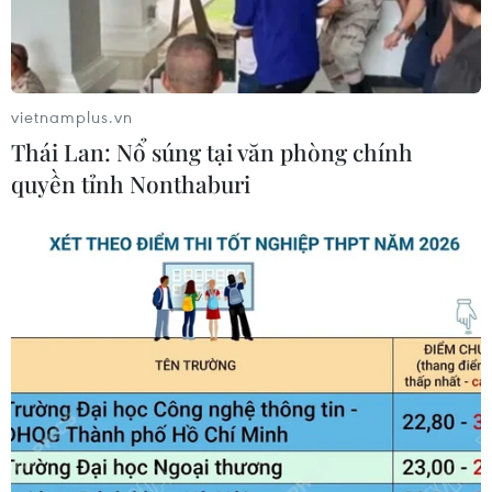
Triệt phá đường dây ma túy liên tỉnh, thu
giữ gần 10kg ma túy đá
vietnamplus.vn
30/07/2019 12:00
Thái Lan: Nổ súng tại văn phòng chính
Bộ đội Biên phòng tỉnh Lào Cai và Công an huyện Sa Pa
quyền tỉnh Nonthaburi
bắt quả tang hai đối tượng đang có hành vi vận chuyển
trái phép gần 10kg ma túy đá.