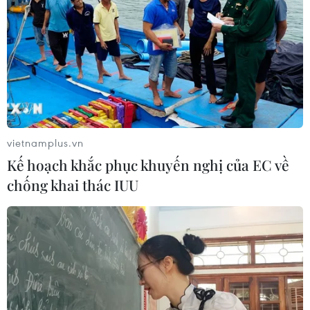
vietnamplus.vn
Kế hoạch khắc phục khuyến nghị của EC về
chống khai thác IUU
#Chiến sỹ Biên phòng
#Ma túy
#Tôi phạm ma túy
#Ma túy đá
#Trung chuyển ma túy
#heroin