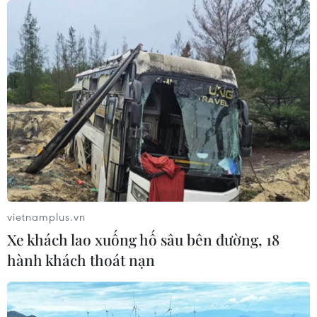
quan trọng để sản xuất chip
07/08/2026 00:56
Đảng Cộng hòa đề xuất dự luật trao
thêm thẩm quyền thuế quan cho ông
Trump
07/08/2026 00:33
Mỹ: Lãi suất thế chấp tăng lên mức
cao nhất kể từ tháng Bảy năm ngoái
vietnamplus.vn
07/08/2026 00:05
Xe khách lao xuống hố sâu bên đường, 18
hành khách thoát nạn
Google Wallet cho phép phụ huynh
thiết lập số dư an toàn của con cái