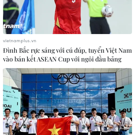
Vĩnh Long
Theo dõi VietnamPlus
vietnamplus.vn
Đình Bắc rực sáng với cú đúp, tuyển Việt Nam
vào bán kết ASEAN Cup với ngôi đầu bảng
TIN LIÊN QUAN