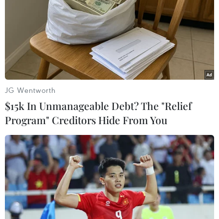
(TTXVN/Vietnam+)
JG Wentworth
$15k In Unmanageable Debt? The "Relief
Program" Creditors Hide From You
#Ngân sách
#Đầu tư công
#Tài chính
TP. Cần Thơ
Hà Giang
Tuyên Quang