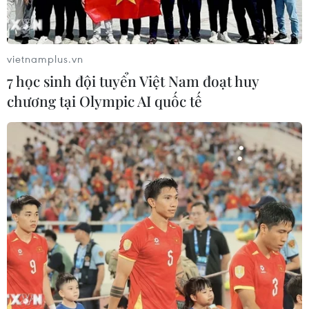
vietnamplus.vn
7 học sinh đội tuyển Việt Nam đoạt huy
chương tại Olympic AI quốc tế
Nguyên tắc và định mức phân bổ vốn đầu
tư công nguồn ngân sách nhà nước
19/02/2025 22:50
Thứ tự ưu tiên phân bổ vốn đầu tư công nguồn ngân
sách nhà nước giai đoạn 2026-2030 là dự án đầu tư
công khẩn cấp; chương trình mục tiêu quốc gia, dự án
quan trọng quốc gia;...