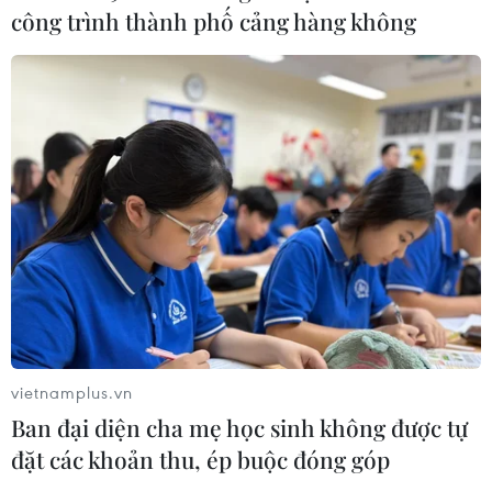
Luật Trưng mua, trưng dụng tài sản
công trình thành phố cảng hàng không
04/08/2026 11:56
UBS bị phạt 125 triệu USD vì vi phạm
luật chống rửa tiền
04/08/2026 04:58
Xem thêm
vietnamplus.vn
Ban đại diện cha mẹ học sinh không được tự
đặt các khoản thu, ép buộc đóng góp
CƠ QUAN CHỦ QUẢN: THÔNG TẤN XÃ VIỆT NAM