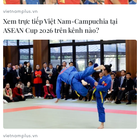
vietnamplus.vn
Xem trực tiếp Việt Nam-Campuchia tại
ASEAN Cup 2026 trên kênh nào?
Giao bổ sung, điều chỉnh kế hoạch đầu tư
công trung hạn vốn ngân sách Trung ương
02/12/2024 12:57
Phó Thủ tướng điều chỉnh thông tin dự án, giao, điều
chỉnh kế hoạch đầu tư công trung hạn vốn ngân sách
TW giai đoạn 2021-2025 cho các nhiệm vụ, dự án trong
vietnamplus.vn