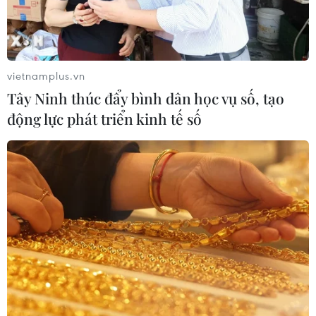
Nhật Bản: Nội các thông qua chính
sách giảm thuế tiêu thụ thực phẩm
xuống 1%
vietnamplus.vn
05/08/2026 15:30
Tây Ninh thúc đẩy bình dân học vụ số, tạo
động lực phát triển kinh tế số
Ngành Hải quan đẩy mạnh cải cách
thể chế và hiện đại hóa công tác
quản lý
05/08/2026 12:35
Ngân hàng trước làn sóng AI: Dữ liệu
là đòn bẩy, quản trị là chìa khóa
05/08/2026 09:25