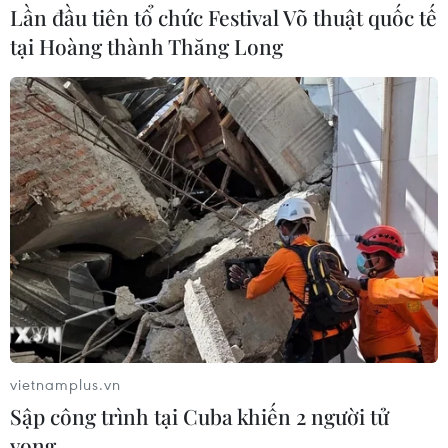
nội bộ của bộ, cơ quan TW và địa phương.
Lần đầu tiên tổ chức Festival Võ thuật quốc tế
tại Hoàng thành Thăng Long
Điều chỉnh dự toán và kế hoạch đầu tư
vietnamplus.vn
công nguồn ngân sách trung ương
Sập công trình tại Cuba khiến 2 người tử
05/11/2024 14:44
vong