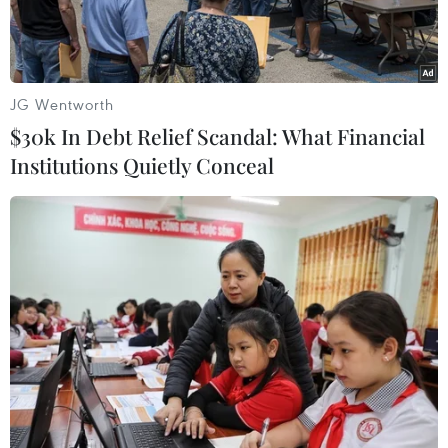
JG Wentworth
$30k In Debt Relief Scandal: What Financial
Institutions Quietly Conceal
(Ảnh minh họa. Xuân Triệu/TTXVN)
Phó Thủ tướng Chính phủ Hồ Đức Phớc đã ký
Quyết định số 1402/QĐ-TTg giao bổ sung kế
hoạch đầu tư công trung hạn vốn ngân sách
Trung ương từ dự phòng chung của kế hoạch