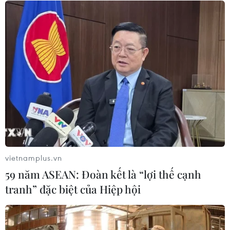
Tổng Biên tập: TRẦN TIẾN DUẨN
Phó Tổng Biên tập: NGUYỄN THỊ TÁM, KHÚC THANH
THỦY
Sở hữu trí tuệ
Quy định sử dụng
RSS
Hỗ trợ
Ngôn ngữ
TTXVN
Dịch vụ tin
Quảng cáo
Liên hệ
vietnamplus.vn
59 năm ASEAN: Đoàn kết là “lợi thế cạnh
tranh” đặc biệt của Hiệp hội
Giấy phép số: 1374/GP-BTTTT do Bộ Thông tin và Truyền thông
cấp ngày 11/9/2008.
Quảng cáo: Phó TBT Nguyễn Thị Tám: 093.5958688, Email: