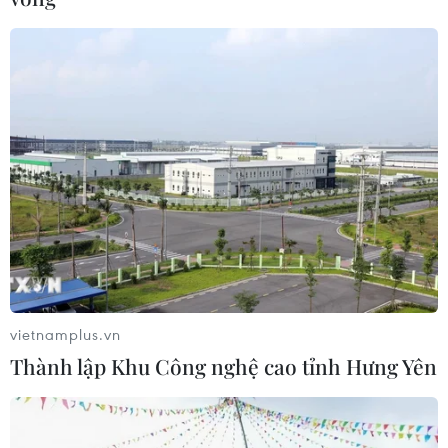
Phó Thủ tướng Thường trực Nguyễn Hòa Bình ký quyết
định điều chỉnh giảm dự toán và kế hoạch vốn trong
nước nguồn ngân sách trung ương 7.313,553 tỷ đồng của
20 bộ, cơ quan trung ương và địa phương.
vietnamplus.vn
Thành lập Khu Công nghệ cao tỉnh Hưng Yên