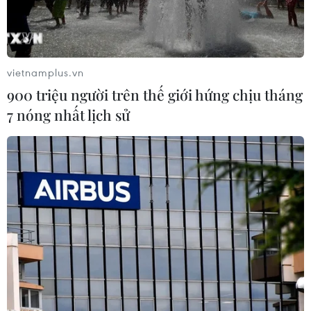
này.
vietnamplus.vn
900 triệu người trên thế giới hứng chịu tháng
7 nóng nhất lịch sử
Ảnh minh họa (Nguồn: AFP/TTXVN)
Công ty Google thuộc Tập đoàn Alphabet và Liên
minh báo chí APIG - tổ chức tập hợp hàng
chục tờ báo quốc gia ở Pháp, đã nhất trí về