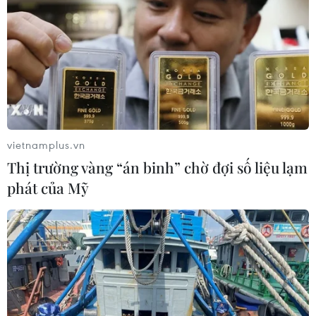
vietnamplus.vn
Thị trường vàng “án binh” chờ đợi số liệu lạm
phát của Mỹ
Namutech công bố giải pháp chuyển đổi
số tích hợp Smart DX Solution
20/01/2021 22:00
Giám đốc đại diện Jeong Cheol của Namutech cho biết
Smart DX Solution là giải pháp cung cấp dịch vụ One-