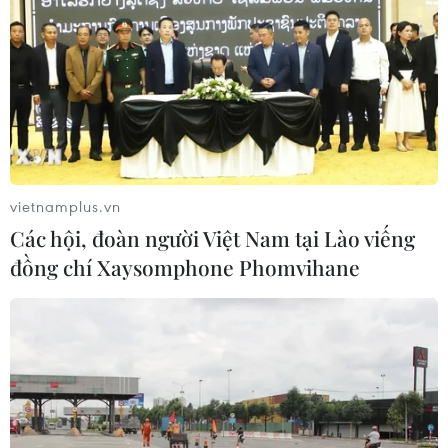
vietnamplus.vn
Các hội, đoàn người Việt Nam tại Lào viếng
đồng chí Xaysomphone Phomvihane