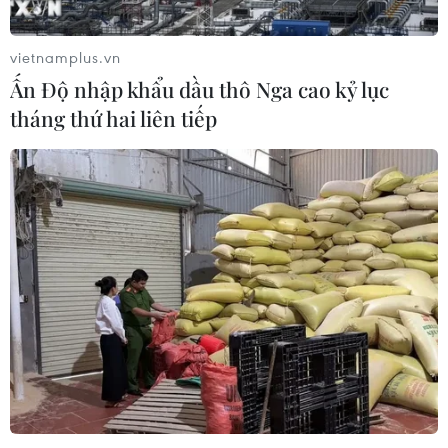
vietnamplus.vn
Ấn Độ nhập khẩu dầu thô Nga cao kỷ lục
tháng thứ hai liên tiếp
TIN CÙNG CHUYÊN MỤC
Bổ nhiệm tân Giám đốc Cơ quan Báo
và Phát thanh, Truyền hình Hà Nội
10/08/2026 06:18
Bản Lồng - nơi văn hóa Mông hòa
nhịp cùng du lịch cộng đồng giữa