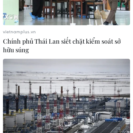
vietnamplus.vn
Chính phủ Thái Lan siết chặt kiểm soát sở
hữu súng