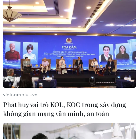
Quy định mới tạo ra "các quyền kề cận" để bảo
vệ bản quyền - và trả tiền nhuận bút - cho các
công ty truyền thông khi nội dung của họ được
sử dụng trên các trang mạng khác như các công
cụ tìm kiếm./.
(TTXVN/Vietnam+)
vietnamplus.vn
Phát huy vai trò KOL, KOC trong xây dựng
không gian mạng văn minh, an toàn