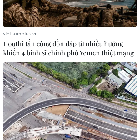
Việt Nam-Lào tăng cường hợp tác
giữa các cơ quan lý luận của Đảng
28/07/2026 14:26
vietnamplus.vn
Houthi tấn công dồn dập từ nhiều hướng
khiến 4 binh sĩ chính phủ Yemen thiệt mạng
Sắp khởi động Chiến dịch TinAI?
ứng phó làn sóng tin giả
27/07/2026 06:04
Hợp tác truyền thông giữa
Viện Kiểm sát Nhân dân Tối cao với
TTXVN, Báo Nhân Dân và VOV
24/07/2026 12:42