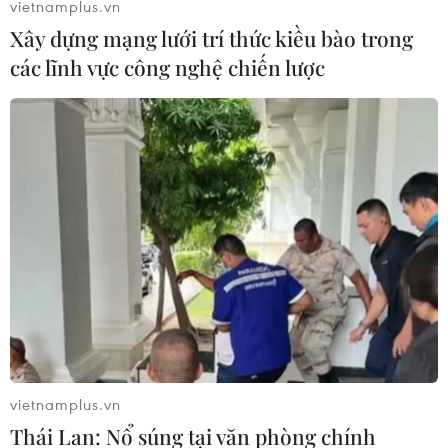
vietnamplus.vn
Xây dựng mạng lưới trí thức kiều bào trong
các lĩnh vực công nghệ chiến lược
Giải thưởng Sao Khuê 2021 sẽ thúc đẩy
phát triển các hệ sinh thái số
21/01/2021 08:14
Với thông điệp “Thúc đẩy nền tảng giải pháp số - Tiên
phong phát triển các hệ sinh thái số,” Sao Khuê 2021 sẽ
lựa chọn các giải pháp công nghệ ưu việt nhất để vinh
danh.
vietnamplus.vn
Thái Lan: Nổ súng tại văn phòng chính