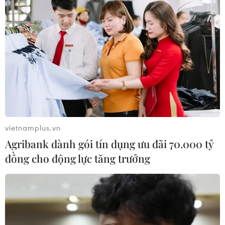
#Google
#Pháp
#Liên minh báo chí
#APIG
#Trả phí
Pháp
Theo dõi VietnamPlus
vietnamplus.vn
Agribank dành gói tín dụng ưu đãi 70.000 tỷ
đồng cho động lực tăng trưởng
TIN LIÊN QUAN