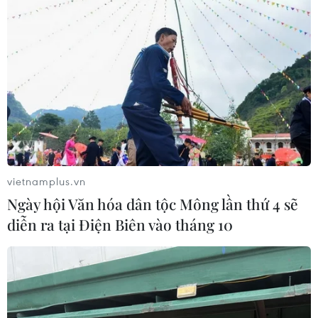
Đề nghị Sơn La xử lý sai phạm trong tuyển
dụng, bổ nhiệm công chức
09/02/2021 03:46
16 công chức của Sơn La được bổ nhiệm giữ chức vụ
lãnh đạo, quản lý thiếu tiêu chuẩn; 26 trường hợp quyết
định tuyển dụng công chức, viên chức không đảm bảo
vietnamplus.vn
điều kiện, tiêu chuẩn, trình tự, thủ tục.
Ngày hội Văn hóa dân tộc Mông lần thứ 4 sẽ
diễn ra tại Điện Biên vào tháng 10