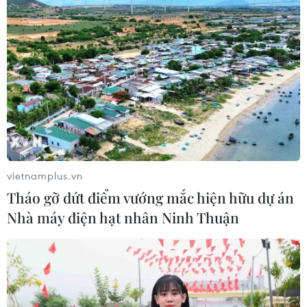
vietnamplus.vn
Tháo gỡ dứt điểm vướng mắc hiện hữu dự án
TIN CÙNG CHUYÊN MỤC
Nhà máy điện hạt nhân Ninh Thuận
Bế mạc Hội thi lực lượng tham gia
bảo vệ an ninh, trật tự ở cơ sở giỏi
toàn quốc
07/08/2026 15:57