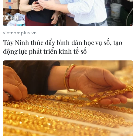
Nứt núi, Thanh Hóa sơ tán khẩn cấp
nhiều hộ dân
07/08/2026 13:17
vietnamplus.vn
Tây Ninh thúc đẩy bình dân học vụ số, tạo
Cắt giảm, đơn giản hóa thủ tục hành
động lực phát triển kinh tế số
chính dựa trên dữ liệu phải đảm bảo
thực chất
07/08/2026 13:12
Vĩnh Long huy động nhiều nguồn tư
liệu phục vụ tìm kiếm hài cốt liệt sỹ
07/08/2026 12:30
Bảo mẫu tại cơ sở mầm non thừa