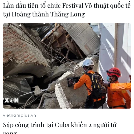
Lần đầu tiên tổ chức Festival Võ thuật quốc tế
ngành, địa phương đã tiến hành 3.572 cuộc thanh tra,
tại Hoàng thành Thăng Long
kiểm tra đối với 4.287 cơ quan, tổ chức thuộc, trực thuộc,
trong đó có 327 cuộc đột xuất.
vietnamplus.vn
Sập công trình tại Cuba khiến 2 người tử
Kiến nghị Đắk Nông xử lý 41 trường hợp
vong