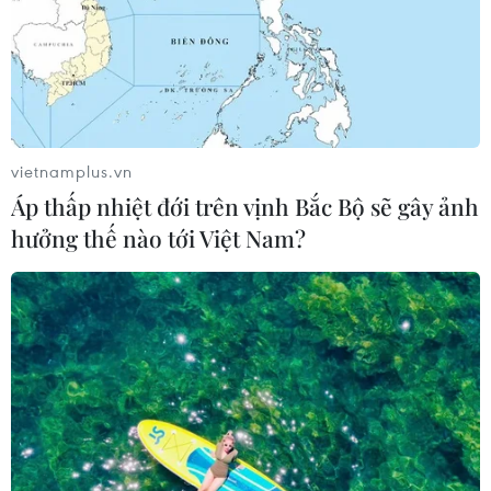
vietnamplus.vn
Áp thấp nhiệt đới trên vịnh Bắc Bộ sẽ gây ảnh
hưởng thế nào tới Việt Nam?
Thanh tra việc quản lý biên chế, bổ nhiệm
công chức tại tỉnh Thái Bình
14/03/2022 08:07
Chánh Thanh tra Bộ Nội vụ yêu cầu đoàn thanh tra thực
hiện theo đúng kế hoạch, thực hiện nghiêm các quy
định, quy chế của đoàn thanh tra, giữ vững kỷ cương,