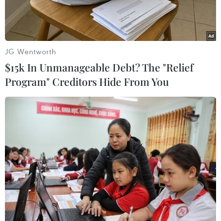
riêng.
JG Wentworth
$15k In Unmanageable Debt? The "Relief
Program" Creditors Hide From You
(Nguồn: Hanoimoi)
Chiều 12/7, Thanh tra Bộ Nội vụ tổ chức buổi
công bố Kết luận thanh tra việc thực hiện các
quy định của pháp luật về quản lý biên chế
công chức, số lượng người làm việc; tuyển