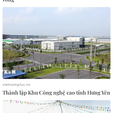
bổ nhiệm không đủ tiêu chuẩn
29/12/2020 09:10
Theo Thanh tra Bộ Nội vụ, Đắk Nông còn 41/248 công
chức được bổ nhiệm giữ chức vụ lãnh đạo, quản lý sau
ngày 28/12/2017 chưa đáp ứng đầy đủ một hoặc một
số điều kiện, tiêu chuẩn chức danh.
vietnamplus.vn
Thành lập Khu Công nghệ cao tỉnh Hưng Yên