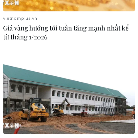
nhận hành vi bạo hành hai trẻ
07/08/2026 12:27
vietnamplus.vn
Giá vàng hướng tới tuần tăng mạnh nhất kể
từ tháng 1/2026
Bảo đảm chính xác, công khai điểm
chuẩn tuyển sinh các trường quân
đội
07/08/2026 12:26
Phát hiện đối tượng tàng trữ trái
phép vũ khí quân dụng
07/08/2026 12:25
Hai người trọng thương do cây đổ