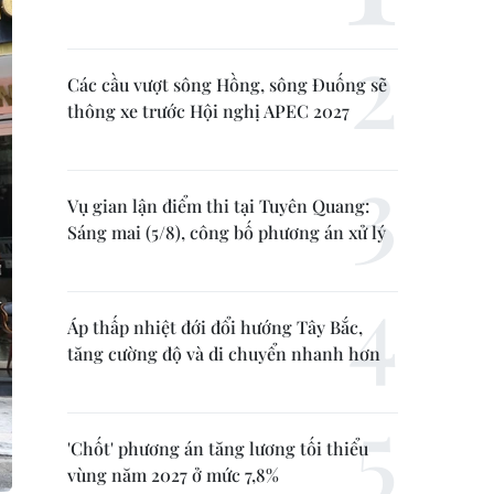
Các cầu vượt sông Hồng, sông Đuống sẽ
thông xe trước Hội nghị APEC 2027
Vụ gian lận điểm thi tại Tuyên Quang:
Sáng mai (5/8), công bố phương án xử lý
Áp thấp nhiệt đới đổi hướng Tây Bắc,
tăng cường độ và di chuyển nhanh hơn
'Chốt' phương án tăng lương tối thiểu
vùng năm 2027 ở mức 7,8%