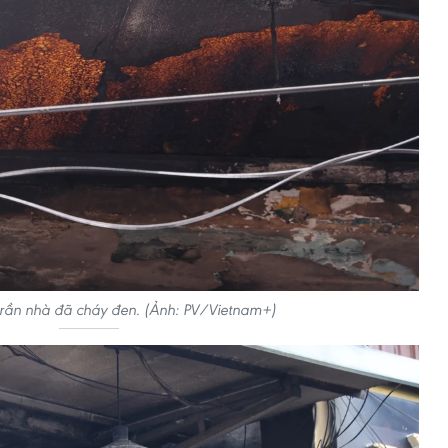
trần nhà đã cháy đen. (Ảnh: PV/Vietnam+)