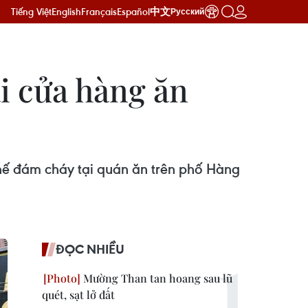
Tiếng Việt
English
Français
Español
中文
Русский
i cửa hàng ăn
ế đám cháy tại quán ăn trên phố Hàng
ĐỌC NHIỀU
Mường Than tan hoang sau lũ
quét, sạt lở đất