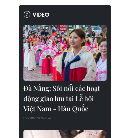
VIDEO
Đà Nẵng: Sôi nổi các hoạt
động giao lưu tại Lễ hội
Việt Nam - Hàn Quốc
09/08/2026 11:46