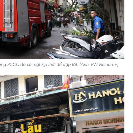
ợng PCCC đã có mặt kịp thời để dập tắt. (Ảnh: PV/Vietnam+)