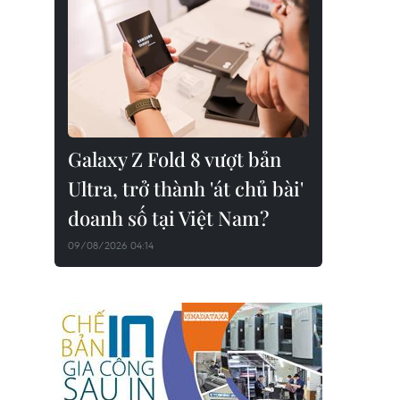
Galaxy Z Fold 8 vượt bản
Ultra, trở thành 'át chủ bài'
doanh số tại Việt Nam?
09/08/2026 04:14