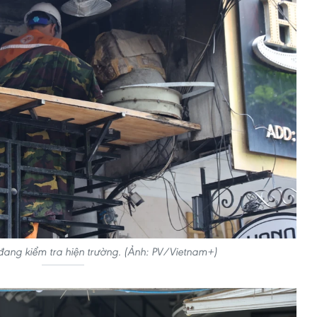
 đang kiểm tra hiện trường. (Ảnh: PV/Vietnam+)