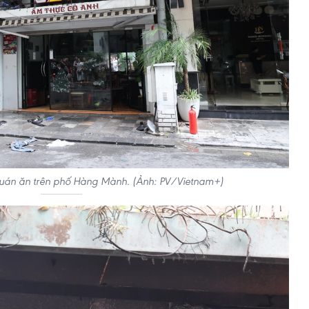
quán ăn trên phố Hàng Mành. (Ảnh: PV/Vietnam+)