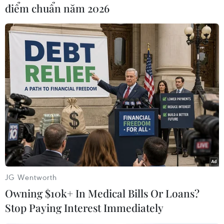
phút sáng 17/9. Theo lời khai nhận, vào thời
điểm chuẩn năm 2026
điểm này, do nhìn thấy tắc đường, sợ đi làm
muộn nên Tuấn Anh đã cố tình vi phạm luật
giao thông đường bộ.
Hiện Đội tuyên truyền và xử lý tai nạn đã tiến
hành lập biên bản “phạt nguội” anh Tuấn Anh
đối chiếu với những lỗi đã được giám sát qua
camera.
JG Wentworth
Owning $10k+ In Medical Bills Or Loans?
Play
Stop Paying Interest Immediately
Video