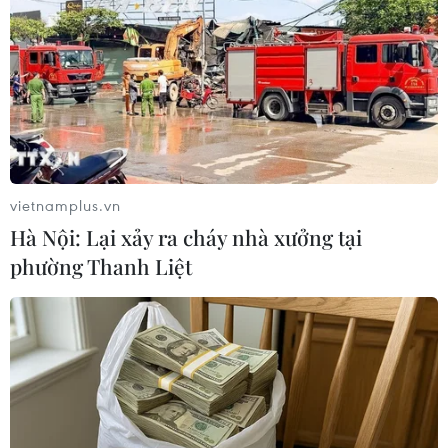
Ngành đường sắt hướng tới
Tỉnh Quảng Ninh mở
mục tiêu 1.500 container
hướng kết nối mới với
vận tải liên vận Trung
chuỗi kinh tế phía Bắc
Quốc
09/08/2026 08:04
09/08/2026 10:17
vietnamplus.vn
Hà Nội: Lại xảy ra cháy nhà xưởng tại
phường Thanh Liệt
Lâm Đồng: Mưa lớn gây sạt
Xe tải va chạm xe máy tại
lở đèo Con Ó, cây đổ trên
Đắk Lắk làm hai người
đèo Bảo Lộc
thương vong
09/08/2026 06:20
08/08/2026 14:58