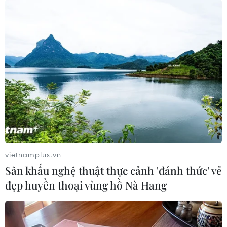
(Nguồn: Otofun)
Sơn Bách
(Vietnam+)
vietnamplus.vn
Sân khấu nghệ thuật thực cảnh 'đánh thức' vẻ
đẹp huyền thoại vùng hồ Nà Hang