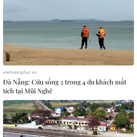
Đồng Nai yêu cầu đẩy
Cầu Đắk Lung sập sau cú
nhanh tiến độ dự án kết
tông của xe tải cẩu, 2 người
nối vùng, sân bay Long
thoát chết
Thành
06/08/2026 09:00
06/08/2026 09:05
Xem thêm
vietnamplus.vn
Đà Nẵng: Cứu sống 2 trong 4 du khách mất
tích tại Mũi Nghê
CƠ QUAN CHỦ QUẢN: THÔNG TẤN XÃ VIỆT NAM
Tổng Biên tập: TRẦN TIẾN DUẨN
Phó Tổng Biên tập: NGUYỄN THỊ TÁM, KHÚC THANH