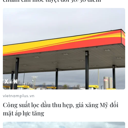
Hồ Chí Minh
07/08/2026 02:37
07/08/2026 04:28
Nhanh chóng hoàn thiện
Sẽ thi công đồng loạt Dự
dự án kết nối vùng, sân bay
án cao tốc Vinh-Thanh
Long Thành
Thủy trong tháng 9
06/08/2026 15:07
06/08/2026 12:25
vietnamplus.vn
Công suất lọc dầu thu hẹp, giá xăng Mỹ đối
mặt áp lực tăng