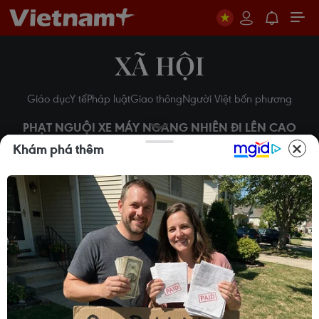
XÃ HỘI
Giáo dục
Y tế
Pháp luật
Giao thông
Người Việt bốn phương
PHẠT NGUỘI XE MÁY NGANG NHIÊN ĐI LÊN CAO
TỐC TRÊN CAO
Khám phá thêm
Hà Nội: Phạt nguội xe máy
ngang nhiên đi lên cao tốc
trên cao
Sơn Bách
18/09/2015 09:45