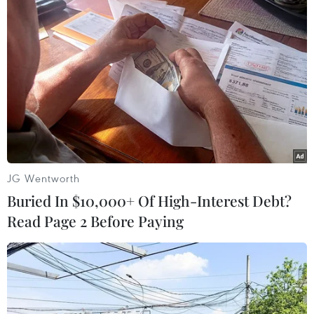
#Vi phạm giao thông
#Cao tốc trên cao
#Mạng xã hội
#Otofun
#Phạt nguội
#Vi phạm
TP. Hà Nội
JG Wentworth
Buried In $10,000+ Of High-Interest Debt?
Read Page 2 Before Paying