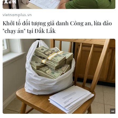
được nhận đủ kinh phí bồi thường, chính sách
hỗ trợ theo quy định.
vietnamplus.vn
Ngoài ra, thành phố chỉ đạo, Ban quản lý dự án
Khởi tố đối tượng giả danh Công an, lừa đảo
phối hợp Công ty Trách nhiệm hữu hạn một
"chạy án" tại Đắk Lắk
thành viên Thoát nước Hà Nội khẩn trương đẩy
nhanh tiến độ thi công, vừa đảm bảo thoát nước
mùa mưa, vừa đảm bảo chất lượng công trình
theo quy định, hoàn thành công trình trong năm
2020.
Nằm giữa khu dân cư đông đúc của phường Văn
Chương, hồ Linh Quang có diện tích khoảng
2ha. Trước đây, hồ không chỉ có vai trò làm đẹp
cảnh quan, điều hòa không khí mà khu vực hồ
Linh Quang còn có khả năng trữ nước.
[Hồ Hà Nội đang được quản lý theo kiểu "cha