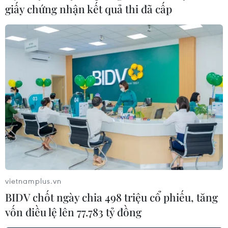
giấy chứng nhận kết quả thi đã cấp
kiểu "cha chung không ai khóc"
27/10/2016 02:49
Hồ Tây và hàng trăm ao, hồ lớn nhỏ của Hà Nội là cảm
hứng cho nhiều vần thơ điệu nhạc về mảnh đất Thủ đô,
vậy nhưng hiện nay, hồ Hà Nội đang bị ô nhiễm ở mức
báo động đỏ, xuống cấp về cảnh quan.
vietnamplus.vn
BIDV chốt ngày chia 498 triệu cổ phiếu, tăng
vốn điều lệ lên 77.783 tỷ đồng