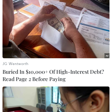
(TTXVN/Vietnam+)
JG Wentworth
Buried In $10,000+ Of High-Interest Debt?
Read Page 2 Before Paying
#Hồ Linh Quang
#Cải tạo hồ
#hạ tầng kỹ thuật
#Giải phóng mặt bằng
#phường Văn Chương
TP. Hà Nội