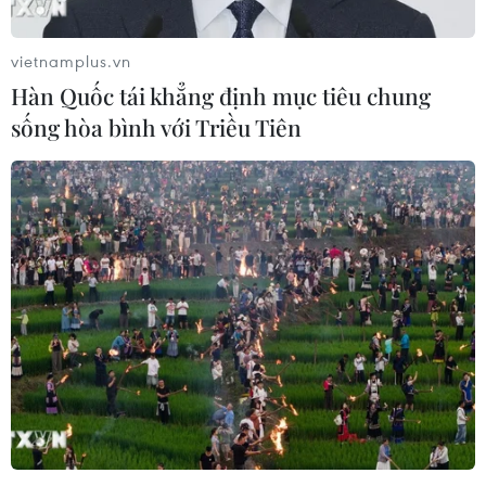
vietnamplus.vn
Hàn Quốc tái khẳng định mục tiêu chung
sống hòa bình với Triều Tiên
Bài 2: Cứu hồ Hà Nội để bảo tồn di sản,
bảo vệ tương lai
17/09/2016 09:08
Hiện nay, nhiều hồ trên địa bàn thành phố Hà Nội đang