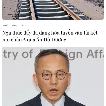
vietnamplus.vn
Nga thúc đẩy đa dạng hóa tuyến vận tải kết
nối châu Á qua Ấn Độ Dương
Chung tay cứu hệ thống hồ Hà Nội, bảo vệ
"lá phổi" của Thủ đô
23/04/2016 09:26
Theo phó giáo sư tiến sỹ Trương Mạnh Tiến, Chủ tịch
Câu lạc bộ Hồ Hà Nội, hiện nay, phần lớn hồ nước trên
địa bàn thành phố đang bị ô nhiễm rất nghiêm trọng,
trong đó có những hồ dường như đã "chết."