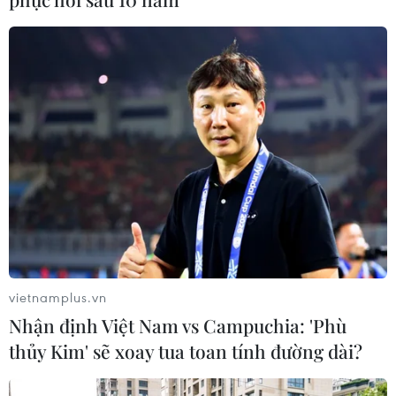
CƠ QUAN CHỦ QUẢN: THÔNG TẤN XÃ VIỆT NAM
Tổng Biên tập: TRẦN TIẾN DUẨN
Phó Tổng Biên tập: NGUYỄN THỊ TÁM, KHÚC THANH
THỦY
Sở hữu trí tuệ
Quy định sử dụng
RSS
Hỗ trợ
vietnamplus.vn
Ngôn ngữ
TTXVN
Nhận định Việt Nam vs Campuchia: 'Phù
Dịch vụ tin
Quảng cáo
thủy Kim' sẽ xoay tua toan tính đường dài?
Liên hệ