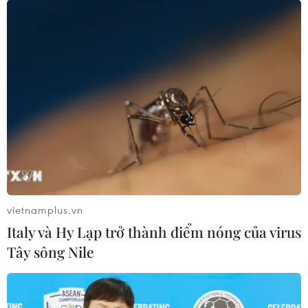
Vì sao cần quy hoạch, tái thiết khu vực ga
Hà Nội và vùng phụ cận?
22/09/2017 07:47
Hạ tầng ga Hà Nội và khu vực phụ cận đã không còn
theo kịp sức bật của thời gian, xuống cấp nghiêm trọng
và sinh hoạt của người dân trong khu gặp nhiều trở
ngại.
vietnamplus.vn
Italy và Hy Lạp trở thành điểm nóng của virus
Tây sông Nile