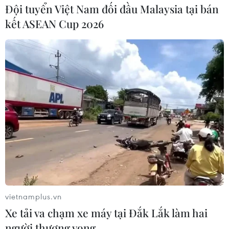
Đội tuyển Việt Nam đối đầu Malaysia tại bán
kết ASEAN Cup 2026
vietnamplus.vn
Xe tải va chạm xe máy tại Đắk Lắk làm hai
người thương vong