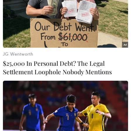
TIN LIÊN QUAN
JG Wentworth
$25,000 In Personal Debt? The Legal
Settlement Loophole Nobody Mentions
Đổi mới mô hình Bộ phận Một cửa nâng
cao sự hài lòng của người dân, doanh