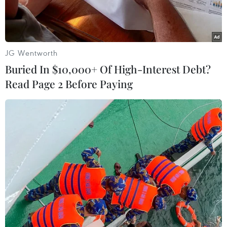
JG Wentworth
Buried In $10,000+ Of High-Interest Debt?
Read Page 2 Before Paying
Bộ phận một cửa tại Ủy ban nhân dân phường Bạch Mai, quận
Hai Bà Trưng giải quyết thủ tục hành chính cho người dân. (Ảnh:
Xuân Quảng/Vietnam+)
Phó Chủ tịch Thường trực Ủy ban Nhân dân
thành phố Hà Nội Lê Hồng Sơn vừa ký ban hành