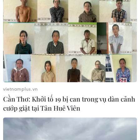
vietnamplus.vn
Cần Thơ: Khởi tố 19 bị can trong vụ dàn cảnh
cướp giật tại Tân Huê Viên