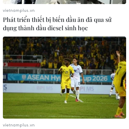
vietnamplus.vn
Phát triển thiết bị biến dầu ăn đã qua sử
dụng thành dầu diesel sinh học
Tập trung chuẩn hóa các quy trình điện tử
về thủ tục đất đai trong năm 2024
05/01/2024 07:35
Nhiều địa phương đã từng bước đưa cơ sở dữ liệu đất
đai vào quản lý, vận hành, khai thác sử dụng có hiệu
quả, minh bạch, rút ngắn thời gian thực hiện các thủ tục
hành chính.
vietnamplus.vn