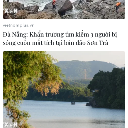
Mở ra không gian phát triển mới
08/08/2026 05:39
vietnamplus.vn
Đà Nẵng: Khẩn trương tìm kiếm 3 người bị
sóng cuốn mất tích tại bán đảo Sơn Trà
Thanh Hóa: Tạo điều kiện để người ở
xa trung tâm tiếp cận hành chính
công
08/08/2026 05:38
Chuyển mạnh sang ngăn chặn,
phòng ngừa từ sớm, từ xa thông tin
xấu độc trên mạng
08/08/2026 05:35