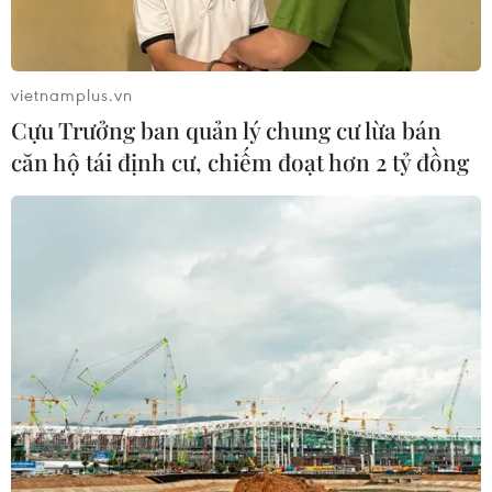
Olympic Trí tuệ nhân
tạo quốc tế 2026: 7/8 học sinh Việt
Nam đoạt huy chương
vietnamplus.vn
08/08/2026 14:24
Cựu Trưởng ban quản lý chung cư lừa bán
căn hộ tái định cư, chiếm đoạt hơn 2 tỷ đồng
Áp thấp nhiệt đới đã suy yếu thành
một vùng áp thấp
08/08/2026 14:19
Thứ trưởng Phan Thị Thắng thăm,
động viên lực lượng tìm kiếm hài cốt
liệt sĩ tại Công viên Lê Thị Riêng
08/08/2026 14:12