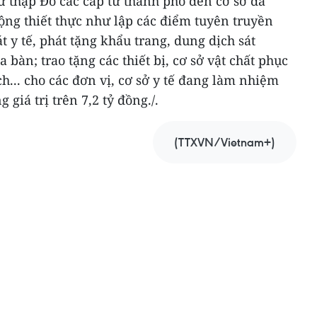
ữ thập Đỏ các cấp từ thành phố đến cơ sở đã
động thiết thực như lập các điểm tuyên truyền
 y tế, phát tặng khẩu trang, dung dịch sát
bàn; trao tặng các thiết bị, cơ sở vật chất phục
h... cho các đơn vị, cơ sở y tế đang làm nhiệm
giá trị trên 7,2 tỷ đồng./.
(TTXVN/Vietnam+)