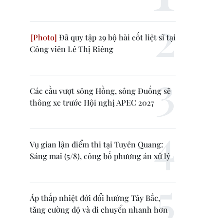
Đã quy tập 29 bộ hài cốt liệt sĩ tại
Công viên Lê Thị Riêng
Các cầu vượt sông Hồng, sông Đuống sẽ
thông xe trước Hội nghị APEC 2027
Vụ gian lận điểm thi tại Tuyên Quang:
Sáng mai (5/8), công bố phương án xử lý
Áp thấp nhiệt đới đổi hướng Tây Bắc,
tăng cường độ và di chuyển nhanh hơn