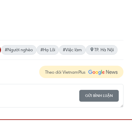
#Người nghèo
#Hạ Lôi
#Việc làm
TP. Hà Nội
Theo dõi VietnamPlus
GỬI BÌNH LUẬN