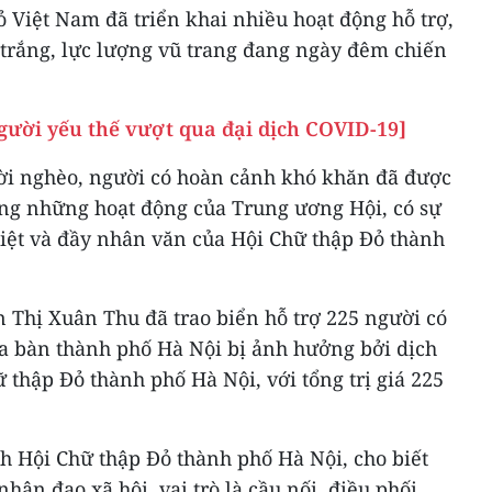
 Việt Nam đã triển khai nhiều hoạt động hỗ trợ,
 trắng, lực lượng vũ trang đang ngày đêm chiến
gười yếu thế vượt qua đại dịch COVID-19]
ời nghèo, người có hoàn cảnh khó khăn đã được
rong những hoạt động của Trung ương Hội, có sự
liệt và đầy nhân văn của Hội Chữ thập Đỏ thành
 Thị Xuân Thu đã trao biển hỗ trợ 225 người có
a bàn thành phố Hà Nội bị ảnh hưởng bởi dịch
thập Đỏ thành phố Hà Nội, với tổng trị giá 225
h Hội Chữ thập Đỏ thành phố Hà Nội, cho biết
hân đạo xã hội, vai trò là cầu nối, điều phối