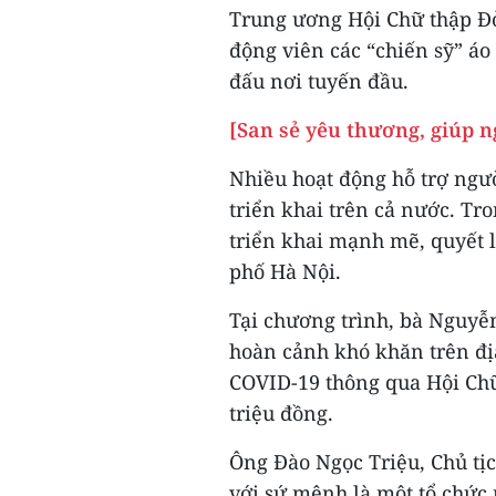
Trung ương Hội Chữ thập Đỏ
động viên các “chiến sỹ” áo
đấu nơi tuyến đầu.
[San sẻ yêu thương, giúp n
Nhiều hoạt động hỗ trợ ngư
triển khai trên cả nước. T
triển khai mạnh mẽ, quyết 
phố Hà Nội.
Tại chương trình, bà Nguyễn
hoàn cảnh khó khăn trên đị
COVID-19 thông qua Hội Chữ 
triệu đồng.
Ông Đào Ngọc Triệu, Chủ tịc
với sứ mệnh là một tổ chức n