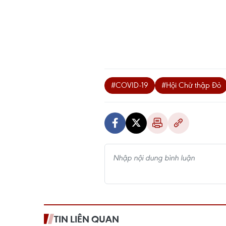
#COVID-19
#Hội Chữ thập Đỏ
TIN LIÊN QUAN