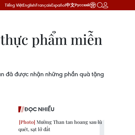
Tiếng Việt
English
Français
Español
中文
Русский
, thực phẩm miễn
hăn đã được nhận những phần quà tặng
ĐỌC NHIỀU
Mường Than tan hoang sau lũ
quét, sạt lở đất