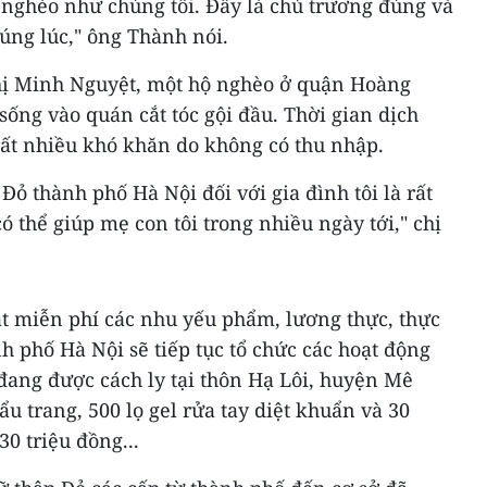
 nghèo như chúng tôi. Đây là chủ trương đúng và
đúng lúc," ông Thành nói.
Thị Minh Nguyệt, một hộ nghèo ở quận Hoàng
 sống vào quán cắt tóc gội đầu. Thời gian dịch
 rất nhiều khó khăn do không có thu nhập.
Đỏ thành phố Hà Nội đối với gia đình tôi là rất
có thể giúp mẹ con tôi trong nhiều ngày tới," chị
t miễn phí các nhu yếu phẩm, lương thực, thực
 phố Hà Nội sẽ tiếp tục tổ chức các hoạt động
 đang được cách ly tại thôn Hạ Lôi, huyện Mê
ẩu trang, 500 lọ gel rửa tay diệt khuẩn và 30
30 triệu đồng...