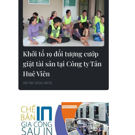
Khởi tố 19 đối tượng cướp
giật tài sản tại Công ty Tân
Huê Viên
08/08/2026 08:52