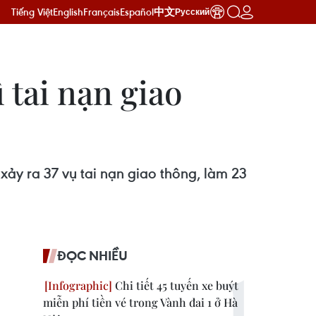
Tiếng Việt
English
Français
Español
中文
Русский
ì tai nạn giao
xảy ra 37 vụ tai nạn giao thông, làm 23
ĐỌC NHIỀU
Chi tiết 45 tuyến xe buýt
miễn phí tiền vé trong Vành đai 1 ở Hà