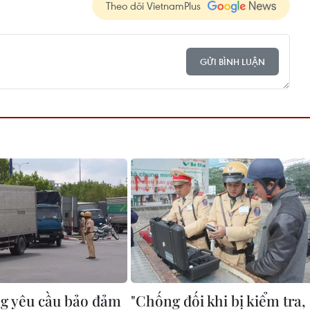
Theo dõi VietnamPlus
GỬI BÌNH LUẬN
g yêu cầu bảo đảm
"Chống đối khi bị kiểm tra,