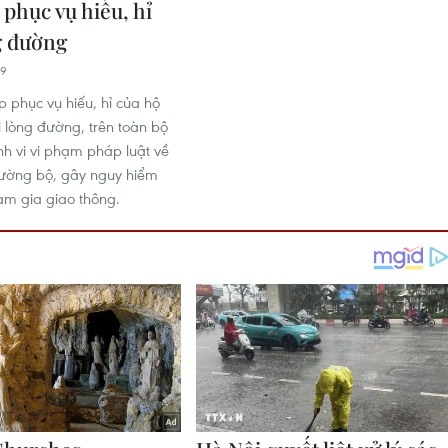
phục vụ hiếu, hỉ
g đường
59
p phục vụ hiếu, hỉ của hộ
i lòng đường, trên toàn bộ
nh vi vi phạm pháp luật về
đường bộ, gây nguy hiểm
am gia giao thông.