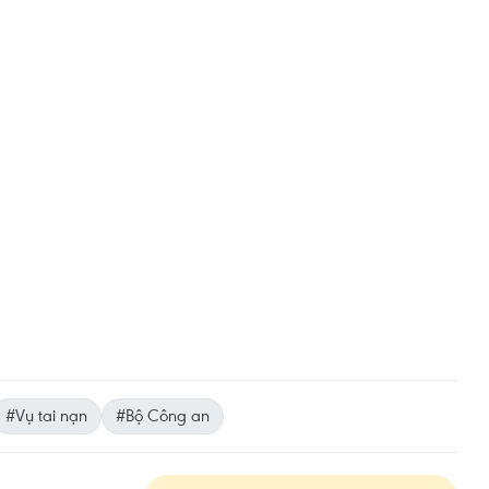
#Vụ tai nạn
#Bộ Công an