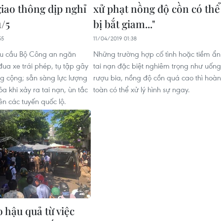
giao thông dịp nghỉ
xử phạt nồng độ cồn có thể
1/5
bị bắt giam..."
55
11/04/2019 01:38
êu cầu Bộ Công an ngăn
Những trường hợp cố tình hoặc tiềm ẩn
đua xe trái phép, tụ tập gây
tai nạn đặc biệt nghiêm trọng như uống
ông cộng; sẵn sàng lực lượng
rượu bia, nồng độ cồn quá cao thì hoàn
tỏa khi xảy ra tai nạn, ùn tắc
toàn có thể xử lý hình sự ngay.
ên các tuyến quốc lộ.
 hậu quả từ việc