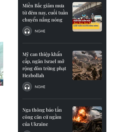
Miền Bắc giảm mưa
từ đêm nay, cuối tuần
chuyển nắng nóng
NGHE
Mỹ can thiệp khẩn
cấp, ngăn Israel mở
rộng đòn trừng phạt
Hezbollah
NGHE
Nga thông báo tấn
công căn cứ ngầm
của Ukraine