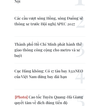
Nội
Các cầu vượt sông Hồng, sông Đuống sẽ
thông xe trước Hội nghị APEC 2027
Thành phố Hồ Chí Minh phát hành thẻ
giao thông công cộng cho metro và xe
buýt
Cục Hàng không: Có 17 tàu bay A321NEO
của Việt Nam dừng bay dài hạn
Cao tốc Tuyên Quang-Hà Giang
quyết tâm về đích đúng tiến độ