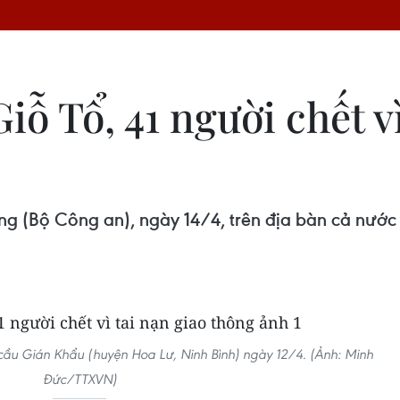
iỗ Tổ, 41 người chết v
ng (Bộ Công an), ngày 14/4, trên địa bàn cả nước 
 cầu Gián Khẩu (huyện Hoa Lư, Ninh Bình) ngày 12/4. (Ảnh: Minh
Đức/TTXVN)