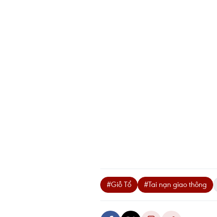
#Giỗ Tổ
#Tai nạn giao thông