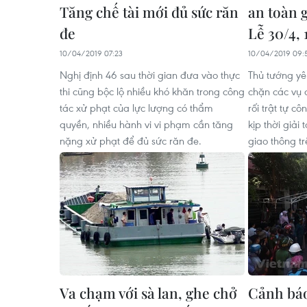
Tăng chế tài mới đủ sức răn
an toàn 
đe
Lễ 30/4, 
10/04/2019 07:23
10/04/2019 09:
Nghị định 46 sau thời gian đưa vào thực
Thủ tướng y
thi cũng bộc lộ nhiều khó khăn trong công
chặn các vụ 
tác xử phạt của lực lượng có thẩm
rối trật tự c
quyền, nhiều hành vi vi phạm cần tăng
kịp thời giải 
nặng xử phạt để đủ sức răn đe.
giao thông tr
Va chạm với sà lan, ghe chở
Cảnh báo