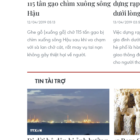
115 tấn gạo chìm xuống sông
dựng rạp 
Hậu
dưới lòn
12/04/2019 05:13
13/04/2019 03:
Ghe gỗ (xuồng gỗ) chở 115 tấn gạo bị
Việc dựng rạ
chìm xuống sông Hậu sau khi va chạm
gia đình dướ
với sà lan chở cát, rất may vụ tai nạn
hè phố là hà
không gây thiệt hại về người.
giao thông 
cho người th