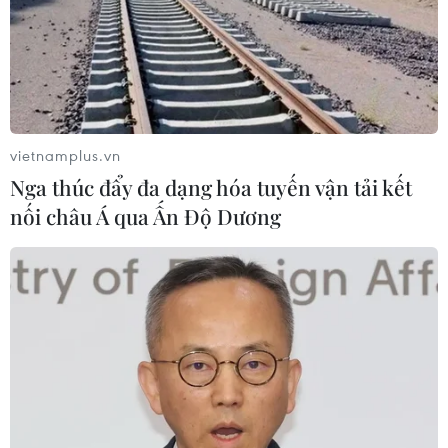
vietnamplus.vn
Nga thúc đẩy đa dạng hóa tuyến vận tải kết
nối châu Á qua Ấn Độ Dương
Tổng thống Hàn Quốc chủ trương thúc
đẩy quan hệ với Nhật Bản
08/03/2023 00:16