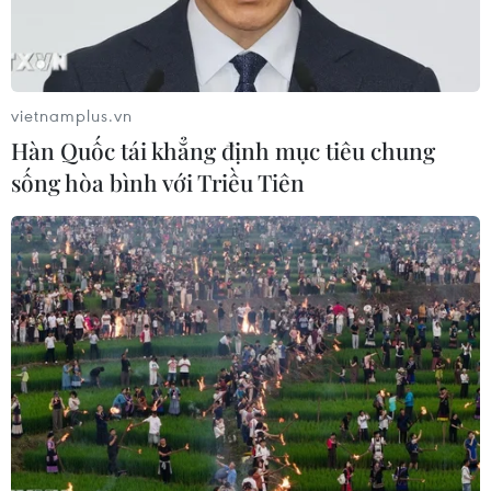
Tổng thống Yoon Suk-yeol nhấn mạnh Nhật Bản giờ đây
là một đối tác của Hàn Quốc trong các lĩnh vực an ninh,
kinh tế, khoa học công nghệ và nghị sự toàn cầu.
vietnamplus.vn
Hàn Quốc tái khẳng định mục tiêu chung
sống hòa bình với Triều Tiên
Hàn Quốc thông báo kế hoạch Tổng thống