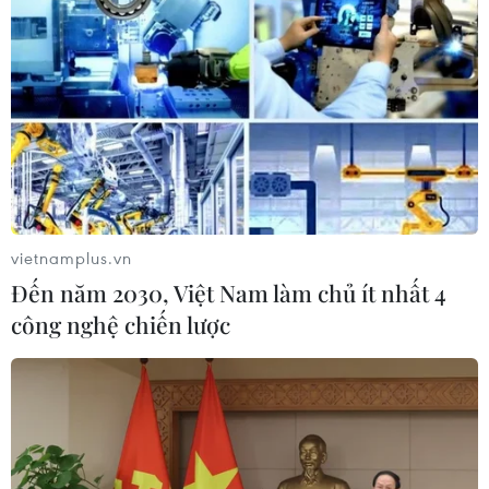
Trung Quốc: Cảnh sát Hong Kong,
Macau triệt phá vụ lừa đảo đầu tư
Fun Coffee
05/08/2026 06:41
Afghanistan đối mặt khủng hoảng
lương thực nghiêm trọng do thiếu
hụt viện trợ
vietnamplus.vn
05/08/2026 06:41
Đến năm 2030, Việt Nam làm chủ ít nhất 4
công nghệ chiến lược
Tổng thống Hàn Quốc nhấn mạnh
duy trì hòa bình trên bán đảo Triều
Tiên
05/08/2026 05:58