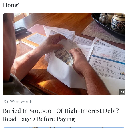
Hồng"
(Vietnam+)
JG Wentworth
Buried In $10,000+ Of High-Interest Debt?
#Yoon Suk-yeol
#Fumio Kishida
#Tuyên bố chung
Read Page 2 Before Paying
#Hội đàm thượng đỉnh
#Lao động cưỡng bức thời chiến
Hàn Quốc
Nhật Bản