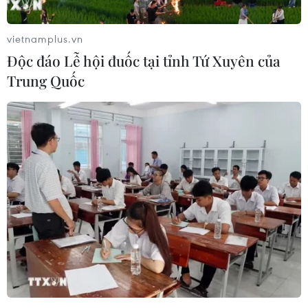
Yoon Suk-yeol thăm Mỹ-Nhật
09/03/2023 10:41
vietnamplus.vn
Theo hãng thông tấn Yonhap, Văn phòng Tổng thống
Độc đáo Lễ hội đuốc tại tỉnh Tứ Xuyên của
Hàn Quốc ngày 9/3 thông báo Tổng thống Yoon Suk-
Trung Quốc
yeol sẽ thăm Tokyo tuần tới để hội đàm với Thủ tướng
Nhật Bản Fumio Kishida.