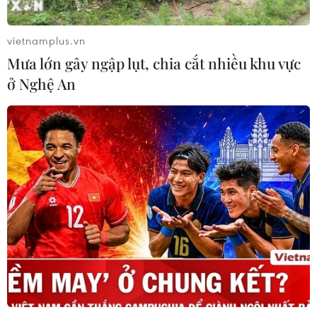
vietnamplus.vn
Mưa lớn gây ngập lụt, chia cắt nhiều khu vực
ở Nghệ An
TIN CÙNG CHUYÊN MỤC
Hàn Quốc tái khẳng định mục tiêu
chung sống hòa bình với Triều Tiên
06/08/2026 15:33
Lở đất tại Philippines khiến ít nhất 4
người thiệt mạng
06/08/2026 15:06