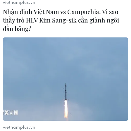
vietnamplus.vn
Nhận định Việt Nam vs Campuchia: Vì sao
thầy trò HLV Kim Sang-sik cần giành ngôi
Trung Quốc thử nghiệm tuyến tàu
đầu bảng?
cao tốc xuyên vùng đất đóng băng
vĩnh cửu
06/08/2026 12:35
Trung Quốc vận hành giàn phát điện
gió nổi đầu tiên chịu được bão cấp 17
06/08/2026 11:20
Hàn Quốc xác nhận Triều Tiên
phóng ít nhất 1 tên lửa đạn đạo tầm
ngắn
vietnamplus.vn