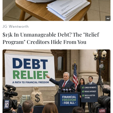
JG Wentworth
$15k In Unmanageable Debt? The "Relief
Program" Creditors Hide From You
Tổng thống Hàn Quốc Yoon Suk-yeol (phải) và Thủ tướng Nhật
Bản Fumio Kishida tại cuộc gặp ở Phnom Penh, Campuchia,
tháng 11/2022. (Ảnh: Yonhap/TTXVN)
Văn phòng Tổng thống Hàn Quốc ngày 15/3 cho
biết sau hội nghị thượng đỉnh giữa Tổng thống
nước này Yoon Suk-yeol và Thủ tướng Nhật Bản