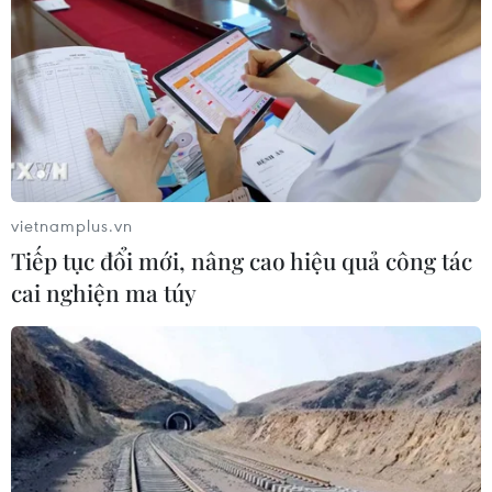
vietnamplus.vn
Tiếp tục đổi mới, nâng cao hiệu quả công tác
Thủ tướng Nhật Bản muốn hội đàm với
cai nghiện ma túy
lãnh đạo Hàn Quốc vào tuần tới
07/03/2023 09:04
Thủ tướng Nhật Bản Fumio Kishida đã chỉ ra rằng ông
ấy muốn tổ chức cuộc gặp thượng đỉnh với Tổng thống
Yoon Suk-yeol của Hàn Quốc sớm nhất là vào cuối tuần
tới.