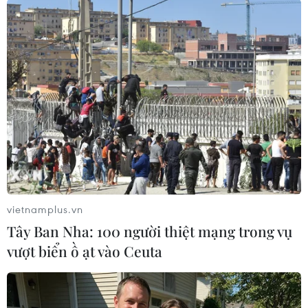
Theo dõi VietnamPlus
TIN LIÊN QUAN
vietnamplus.vn
Tây Ban Nha: 100 người thiệt mạng trong vụ
vượt biển ồ ạt vào Ceuta