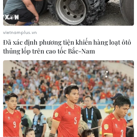
vietnamplus.vn
Đã xác định phương tiện khiến hàng loạt ôtô
thủng lốp trên cao tốc Bắc-Nam
Hàn Quốc: Tên lửa siêu thanh của Triều
Tiên ở giai đoạn đầu phát triển
29/09/2021 11:52
Sau khi KCNA thông báo về vụ phóng thử Hwasong-8
tại Toyang-ri, Hội đồng tham mưu trưởng liên quân Hàn