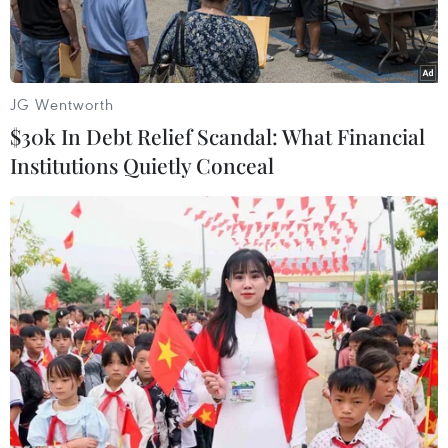
JG Wentworth
$30k In Debt Relief Scandal: What Financial
Institutions Quietly Conceal
Vụ phóng thử tên lửa siêu thanh mới Hwasong-8 tại Toyang-ri,
thuộc huyện Ryongrim, tỉnh Jagang, Triều Tiên, ngày
28/9/2021. (Ảnh: Yonhap/TTXVN)
Ngày 30/9, Hội đồng Tham mưu trưởng Liên
quân Hàn Quốc (JCS) cho biết đang theo dõi chặt
chẽ các động thái của Triều Tiên, đặc biệt là các
dấu hiệu cho thấy nước này có thể phóng thêm
tên lửa.