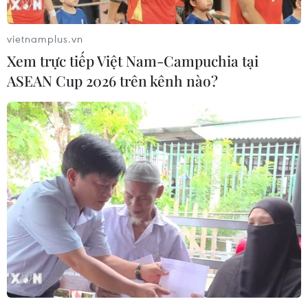
Quốc cho biết tên lửa siêu thanh mới này đang ở giai
đoạn đầu phát triển.
vietnamplus.vn
Xem trực tiếp Việt Nam-Campuchia tại
ASEAN Cup 2026 trên kênh nào?
Hội đồng Bảo an Liên hợp quốc nhóm họp