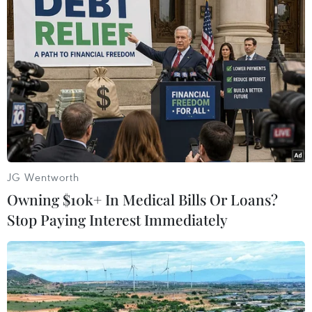
Hàn Quốc họp an ninh khẩn cấp sau vụ
phóng tên lửa Triều Tiên
28/09/2021 02:26
Theo Phủ Tổng thống Hàn Quốc, các thành viên của
NSC đã bày tỏ lấy làm tiếc về vụ phóng diễn ra vào
thời điểm sự ổn định tình hình an ninh trên Bán đảo Triều
Tiên rất quan trọng.
JG Wentworth
Owning $10k+ In Medical Bills Or Loans?
Stop Paying Interest Immediately