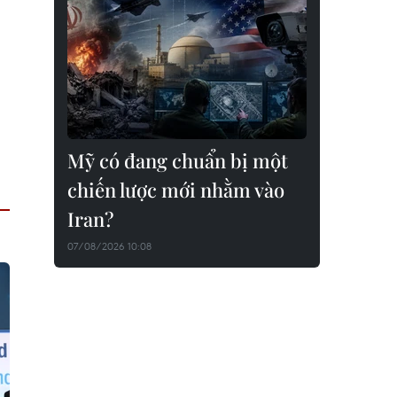
Mỹ có đang chuẩn bị một
chiến lược mới nhằm vào
Iran?
07/08/2026 10:08