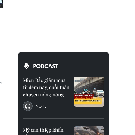
PODCAST
Miền Bắc giảm mưa
i
từ đêm nay, cuối tuần
chuyển nắng nóng
NGHE
Mỹ can thiệp khẩn