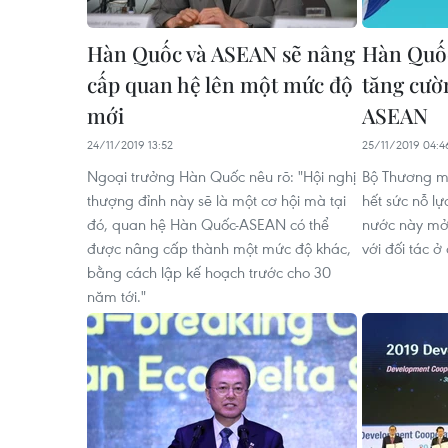
Hàn Quốc và ASEAN sẽ nâng
Hàn Quốc
cấp quan hệ lên một mức độ
tăng cườ
mới
ASEAN
24/11/2019 13:52
25/11/2019 04:4
Ngoại trưởng Hàn Quốc nêu rõ: "Hội nghị
Bộ Thương m
thượng đỉnh này sẽ là một cơ hội mà tại
hết sức nỗ l
đó, quan hệ Hàn Quốc-ASEAN có thể
nước này mở
được nâng cấp thành một mức độ khác,
với đối tác 
bằng cách lập kế hoạch trước cho 30
năm tới."