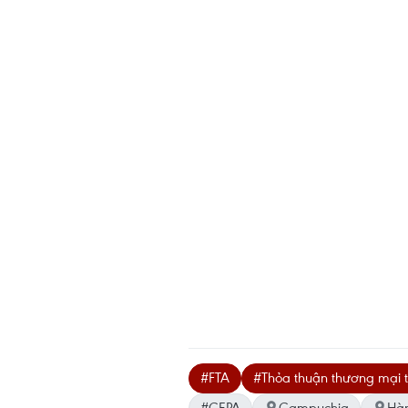
#FTA
#Thỏa thuận thương mại 
#CEPA
Campuchia
Hà