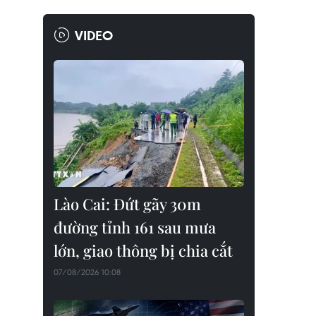
VIDEO
Lào Cai: Đứt gãy 30m
đường tỉnh 161 sau mưa
lớn, giao thông bị chia cắt
07/08/2026 10:08