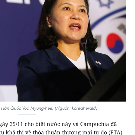
 Hàn Quốc Yoo Myung-hee. (Nguồn: koreaherald)
ày 25/11 cho biết nước này và Campuchia đã
ứu khả thi về thỏa thuận thương mại tự do (FTA)