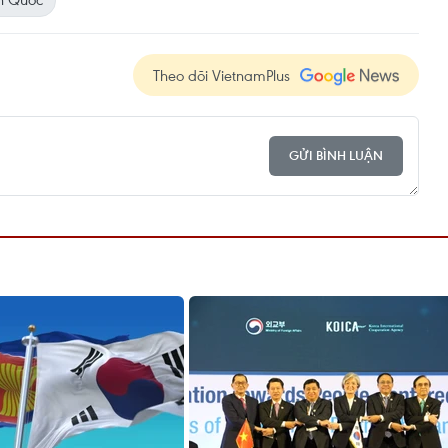
Theo dõi VietnamPlus
GỬI BÌNH LUẬN