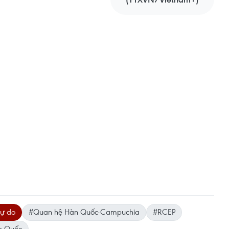
tự do
#Quan hệ Hàn Quốc-Campuchia
#RCEP
n Quốc