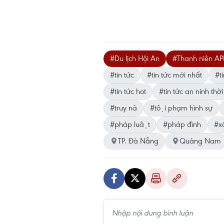
#Du lịch Hội An
#Thanh niên A
#tin tức
#tin tức mới nhất
#ti
#tin tức hot
#tin tức an ninh thời
#truy nã
#tội phạm hình sự
#pháp luật
#pháp đình
#xa
TP. Đà Nẵng
Quảng Nam