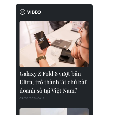
VIDEO
Galaxy Z Fold 8 vượt bản
Ultra, trở thành 'át chủ bài'
doanh số tại Việt Nam?
09/08/2026 04:14