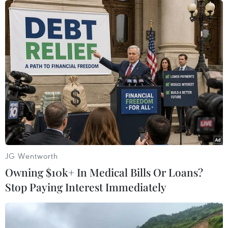
Cựu Thủ tướng Nhật Bản Abe được sơ cứu sau khi bị bắn.
(Nguồn: Reuters)
JG Wentworth
Owning $10k+ In Medical Bills Or Loans?
Stop Paying Interest Immediately