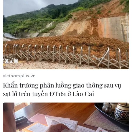
Hiện trường vụ nổ súng. (Nguồn: AP)
(Vietnam+)
vietnamplus.vn
Khẩn trương phân luồng giao thông sau vụ
sạt lở trên tuyến ĐT161 ở Lào Cai