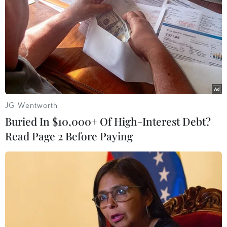
#Nhật Bản
#Shinzo Abe
#Cựu thủ tướng Nhật Bản
#Nghi phạm
#Bắt giữ
Nhật Bản
JG Wentworth
Theo dõi VietnamPlus
Buried In $10,000+ Of High-Interest Debt?
Read Page 2 Before Paying
TIN CÙNG CHUYÊN MỤC
Mở ra giai đoạn triển khai thực chất
quan hệ giữa Việt Nam và Australia