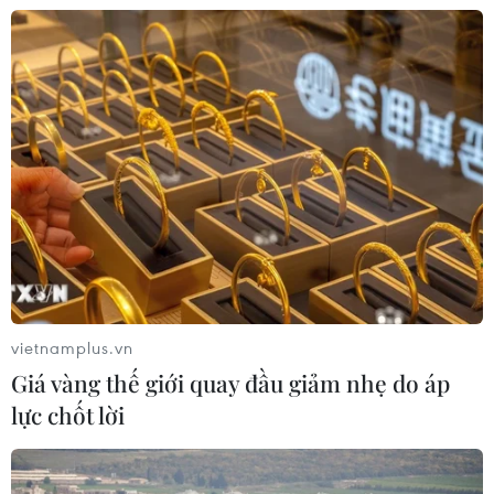
Nhật Bản thúc đẩy phát triển lò phản
ứng modul cỡ nhỏ
05/08/2026 04:59
Mỹ mở rộng hỗ trợ Nhật Bản bảo vệ
đồng yen nhằm ổn định kinh tế châu
Á
05/08/2026 04:26
Trung Quốc tăng cường trấn áp tội
vietnamplus.vn
phạm có tổ chức
Giá vàng thế giới quay đầu giảm nhẹ do áp
04/08/2026 14:24
lực chốt lời
Điều gì chờ đợi đồng yen sau cái bắt