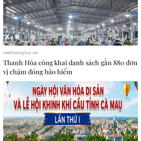
03/08/2026 10:14
Triều Tiên quan ngại các hoạt động
quân sự của Mỹ, Nhật Bản và NATO
03/08/2026 08:42
vietnamplus.vn
Thanh Hóa công khai danh sách gần 880 đơn
vị chậm đóng bảo hiểm
Xem thêm
CƠ QUAN CHỦ QUẢN: THÔNG TẤN XÃ VIỆT NAM
Tổng Biên tập: TRẦN TIẾN DUẨN