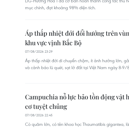
LIG-Hướng Hóa 1 đã cơ bản hoàn thành công tác thu hồi
mục chính, đạt khoảng 98% diện tích.
Áp thấp nhiệt đới đổi hướng trên vù
khu vực vịnh Bắc Bộ
07/08/2026 23:29
Áp thấp nhiệt đới di chuyển chậm, ít ảnh hưởng lớn, 
và cảnh báo lũ quét, sạt lở đất tại Việt Nam ngày 8-9/8
Campuchia nỗ lực bảo tồn động vật 
cơ tuyệt chủng
07/08/2026 22:45
Cò quăm lớn, có tên khoa học Thaumatibis gigantea, là