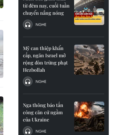
từ đêm nay, cuối tuần
chuyển nắng nóng
NGHE
Mỹ can thiệp khẩn
cấp, ngăn Israel mở
rộng đòn trừng phạt
Hezbollah
NGHE
Nga thông báo tấn
công căn cứ ngầm
của Ukraine
NGHE