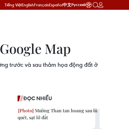
Tiếng Việt
English
Français
Español
中文
Русский
ừ Google Map
ởng trước và sau thảm họa động đất ở
ĐỌC NHIỀU
Mường Than tan hoang sau lũ
quét, sạt lở đất