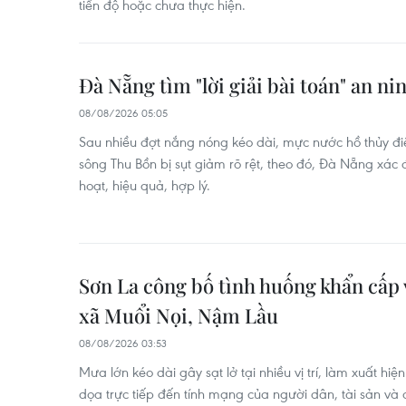
tiến độ hoặc chưa thực hiện.
Đà Nẵng tìm "lời giải bài toán" an n
08/08/2026 05:05
Sau nhiều đợt nắng nóng kéo dài, mực nước hồ thủy đ
sông Thu Bồn bị sụt giảm rõ rệt, theo đó, Đà Nẵng xác
hoạt, hiệu quả, hợp lý.
Sơn La công bố tình huống khẩn cấp v
xã Muổi Nọi, Nậm Lầu
08/08/2026 03:53
Mưa lớn kéo dài gây sạt lở tại nhiều vị trí, làm xuất hiện
dọa trực tiếp đến tính mạng của người dân, tài sản và 