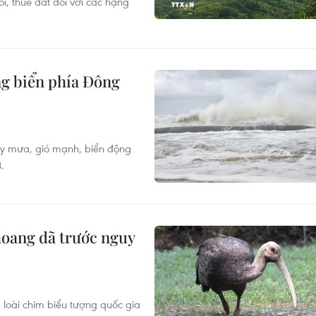
, thuê đất đối với các hạng
ng biển phía Đông
gây mưa, gió mạnh, biển động
.
hoang dã trước nguy
 loài chim biểu tượng quốc gia