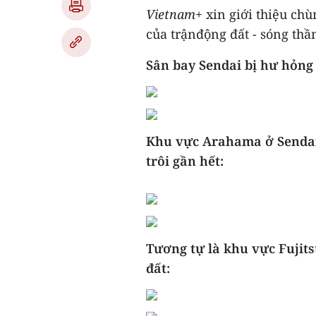
Vietnam+
xin giới thiệu ch
của trậnđộng đất - sóng thầ
Sân bay Sendai bị hư hỏng
Khu vực Arahama ở Sendai 
trôi gần hết:
Tương tự là khu vực Fujit
đất: