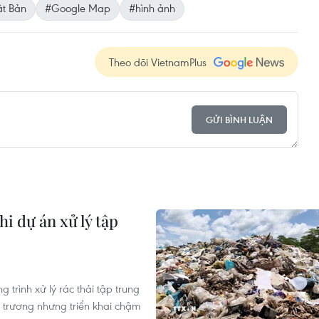
t Bản
#Google Map
#hình ảnh
Theo dõi VietnamPlus
GỬI BÌNH LUẬN
hi dự án xử lý tập
trình xử lý rác thải tập trung
ủ trương nhưng triển khai chậm