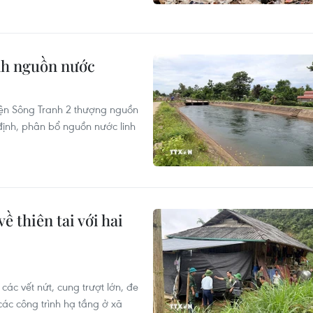
inh nguồn nước
iện Sông Tranh 2 thượng nguồn
 định, phân bổ nguồn nước linh
ề thiên tai với hai
 các vết nứt, cung trượt lớn, đe
các công trình hạ tầng ở xã