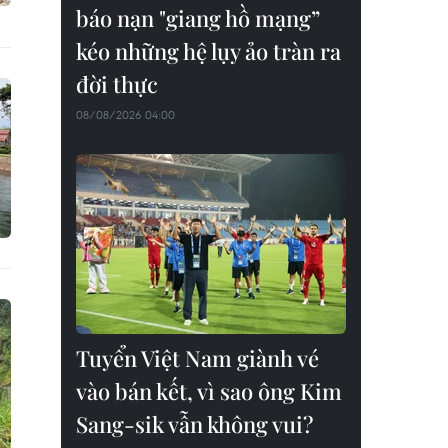
báo nạn "giang hồ mạng”
kéo những hệ lụy ảo tràn ra
đời thực
08/08/2026 04:00
Tuyển Việt Nam giành vé
vào bán kết, vì sao ông Kim
Sang-sik vẫn không vui?