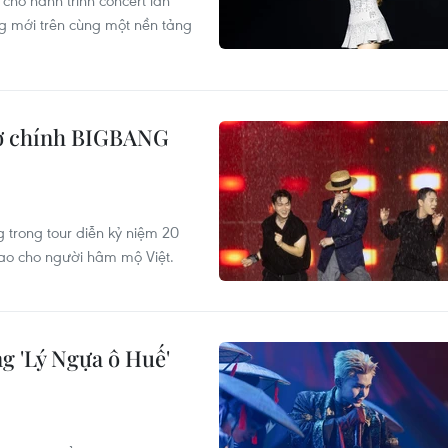
ho hành trình concert lần
g mới trên cùng một nền tảng
trợ chính BIGBANG
trong tour diễn kỷ niệm 20
ao cho người hâm mộ Việt.
g 'Lý Ngựa ô Huế'