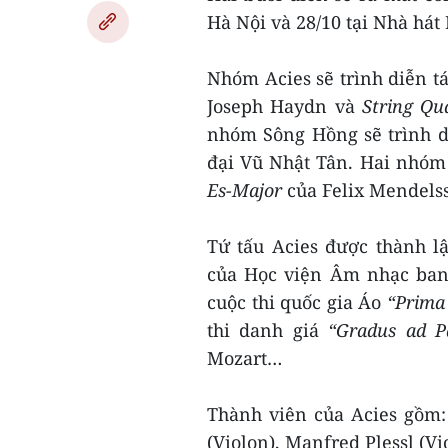
Hà Nội và 28/10 tại Nhà há
Nhóm Acies sẽ trình diễn 
Joseph Haydn và
String Qu
nhóm Sông Hồng sẽ trình 
đại Vũ Nhật Tân. Hai nhóm
Es-Major
của Felix Mendels
Tứ tấu Acies được thành lậ
của Học viện Âm nhạc bang
cuộc thi quốc gia Áo
“Prima
thi danh giá
“Gradus ad P
Mozart…
Thành viên của Acies gồm:
(Violon), Manfred Plessl (Vi