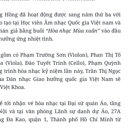
g Hồng đã hoạt động được sang năm thứ ba với
o tạo tại Học viên Âm nhạc Quốc gia Việt nam và
hán giả bằng buổi
“Hòa nhạc Mùa xuân”
vào đầu
hưởng ứng nhiệt tình.
gồm có Phạm Trường Sơn (Violon), Phan Thị Tố
oa (Viola), Đào Tuyết Trinh (Cello), Phạm Quỳnh
g trình hòa nhạc kỷ niệm lần này, Trần Thị Ngọc
của Dàn nhạc Giao hưởng quốc gia Việt Nam sẽ
 Việt Khoa.
 tới nhận vé hòa nhạc tại Đại sứ quán Áo, tầng
Nội và tại văn phòng Lãnh sự danh dự Áo, 27A
g Đa Kao, quận 1, Thành phố Hồ Chí Minh từ