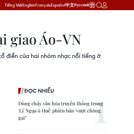
Tiếng Việt
English
Français
Español
中文
Русский
ại giao Áo-VN
 điển của hai nhóm nhạc nổi tiếng ở
ĐỌC NHIỀU
Dòng chảy văn hóa truyền thống trong
'Lý Ngựa ô Huế' phiên bản 'vượt chông
gai"