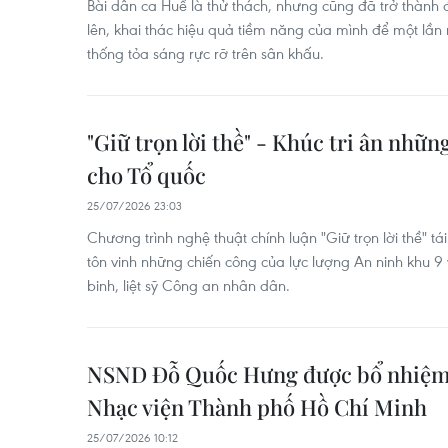
Bài dân ca Huế là thử thách, nhưng cũng đã trở thành 
lên, khai thác hiệu quả tiềm năng của mình để một lần
thống tỏa sáng rực rỡ trên sân khấu.
"Giữ trọn lời thề" - Khúc tri ân nhữn
cho Tổ quốc
25/07/2026 23:03
Chương trình nghệ thuật chính luận "Giữ trọn lời thề" tá
tôn vinh những chiến công của lực lượng An ninh khu 9 
binh, liệt sỹ Công an nhân dân.
NSND Đỗ Quốc Hưng được bổ nhiệm
Nhạc viện Thành phố Hồ Chí Minh
25/07/2026 10:12