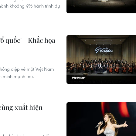
hành khoảng 4% hành trình dự
Tổ quốc' - Khắc họa
 thông điệp về một Việt Nam
ơn mình mạnh mẽ.
cùng xuất hiện