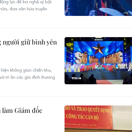
động lực để ba nghệ sỹ bật
 nữa, đưa văn hóa truyền
g người giữ bình yên
i hiện không gian chiến khu,
và tri ân các gia đình thương
 làm Giám đốc