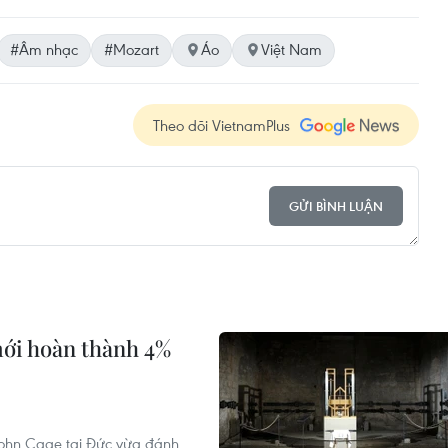
#Âm nhạc
#Mozart
Áo
Việt Nam
Theo dõi VietnamPlus
GỬI BÌNH LUẬN
mới hoàn thành 4%
John Cage tại Đức vừa đánh