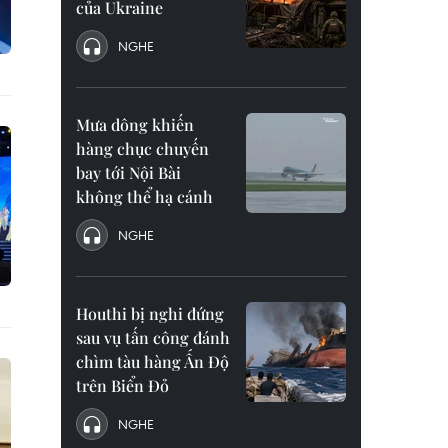
của Ukraine
NGHE
Mưa dông khiến
hàng chục chuyến
bay tới Nội Bài
không thể hạ cánh
NGHE
Houthi bị nghi đứng
sau vụ tấn công đánh
chìm tàu hàng Ấn Độ
trên Biển Đỏ
NGHE