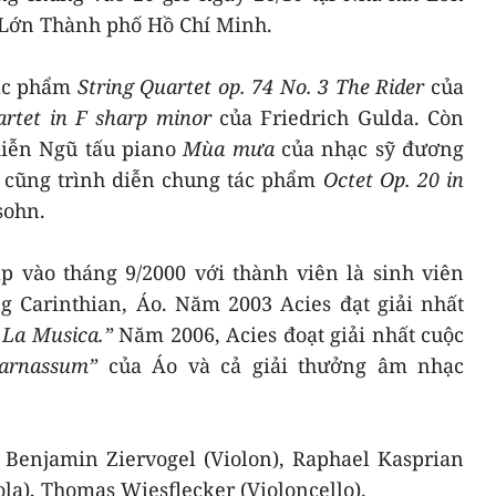
t Lớn Thành phố Hồ Chí Minh.
tác phẩm
String Quartet op. 74 No. 3 The Rider
của
artet in F sharp minor
của Friedrich Gulda. Còn
diễn Ngũ tấu piano
Mùa mưa
của nhạc sỹ đương
 cũng trình diễn chung tác phẩm
Octet Op. 20 in
sohn.
p vào tháng 9/2000 với thành viên là sinh viên
 Carinthian, Áo. Năm 2003 Acies đạt giải nhất
 La Musica.”
Năm 2006, Acies đoạt giải nhất cuộc
arnassum”
của Áo và cả giải thưởng âm nhạc
 Benjamin Ziervogel (Violon), Raphael Kasprian
ola), Thomas Wiesflecker (Violoncello).