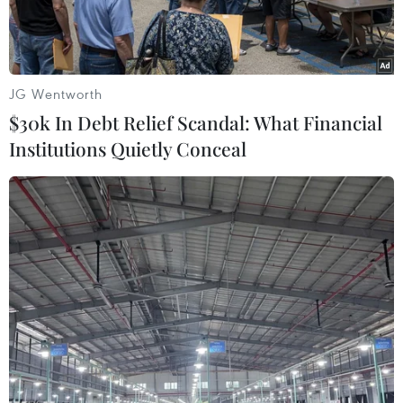
JG Wentworth
$30k In Debt Relief Scandal: What Financial
Institutions Quietly Conceal
Niềm vui của gia đình chị Đặng Thị Hà, dân tộc Dao ở xã Ngọc
Mỹ, huyện Võ Nhai khi có nhà mới nhờ hỗ trợ kinh phí từ chính
quyền, cộng đồng. (Ảnh: Trần Việt/TTXVN)
Thủ tướng Chính phủ đã có Công điện số 84/CĐ-
TTg gửi Bộ trưởng, Thủ trưởng cơ quan ngang
bộ, cơ quan thuộc Chính phủ; Trưởng ban Chỉ