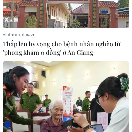
Chiến dịch 500 ngày đêm: Lặng
thầm viết tiếp hành trình trở về của
các liệt sỹ
vietnamplus.vn
07/08/2026 03:04
Thắp lên hy vọng cho bệnh nhân nghèo từ
'phòng khám 0 đồng' ở An Giang
Lào Cai khẩn trương tìm kiếm 2
người mất tích do mưa lũ
07/08/2026 03:04
Hà Nội cảnh báo về việc sử dụng tế
bào gốc trong khám chữa bệnh, làm
đẹp
07/08/2026 03:03