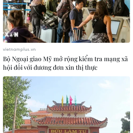
vietnamplus.vn
Bộ Ngoại giao Mỹ mở rộng kiểm tra mạng xã
hội đối với đương đơn xin thị thực
TIN CÙNG CHUYÊN MỤC
Nghị quyết số 80-NQ/TW: Hải Phòng
- bản sắc cửa biển và chiều sâu văn
hóa
07/08/2026 03:08