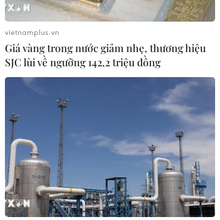
vietnamplus.vn
Giá vàng trong nước giảm nhẹ, thương hiệu
SJC lùi về ngưỡng 142,2 triệu đồng
Công cuộc xoá nhà tạm, nhà dột nát:
Nhiều kinh nghiệm quý từ các địa phương
13/05/2025 01:54
Trong tháng Tư vừa qua, nhiều địa phương đã công bố
hoàn thành kế hoạch hỗ trợ nhà ở cho hộ nghèo, hộ cận
nghèo trong Chương trình xóa nhà tạm, nhà dột nát;