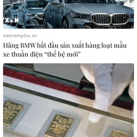
vietnamplus.vn
Hãng BMW bắt đầu sản xuất hàng loạt mẫu
xe thuần điện “thế hệ mới”
Kon Tum đề xuất bổ sung thêm 1.312 hộ có
nhà tạm, nhà dột nát cần xóa
06/06/2025 04:21
Hơn 1.300 hộ có nhà tạm, nhà dột nát cần xóa là do bị
ảnh hưởng bởi thiên tai, bão lũ nên chất lượng nhà ở bị
hư hỏng, xuống cấp, không bảo đảm an toàn.