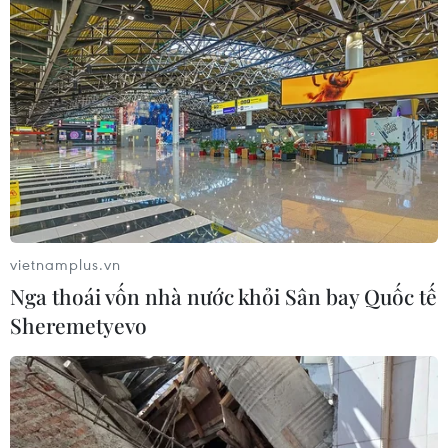
Theo dõi VietnamPlus
XÓA NHÀ TẠM, NHÀ DỘT NÁT
Mái ấm mới cho con của người có công, bị
nhiễm chất độc hóa học ở Đà Nẵng
vietnamplus.vn
Cà Mau: Hoàn thành trên 1.000 căn nhà cho
Nga thoái vốn nhà nước khỏi Sân bay Quốc tế
người khó khăn trước Quốc khánh
Sheremetyevo
Khẩn trương xóa nhà tạm cho con đẻ người
hoạt động kháng chiến nhiễm chất độc hóa học
Mái ấm mới cho các gia đình có người bị nhiễm
chất độc hóa học ở Lào Cai