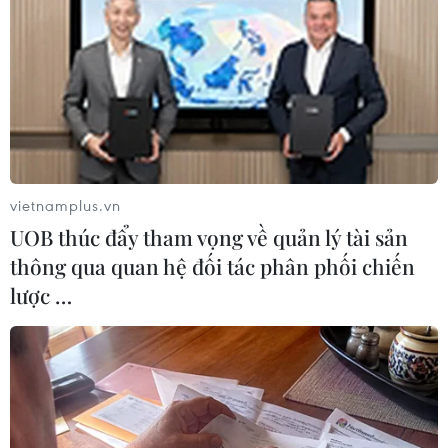
mắc trong thực hiện Chương trình và tham
mưu, đề xuất Thủ tướng Chính phủ, Ban Chỉ đạo
Trung ương xử lý những vấn đề vượt thẩm
quyền.
vietnamplus.vn
UOB thúc đẩy tham vọng về quản lý tài sản
thông qua quan hệ đối tác phân phối chiến
lược …
Ngôi nhà của gia đình anh Bàn Văn Hom, bản Pá Bon, xã Nậm
Pì huyện Nậm Nhùn (Lai Châu) được hỗ trợ của nhà nước 60
triệu đồng cùng với số tiền vay mượn và gia đình đã được xây