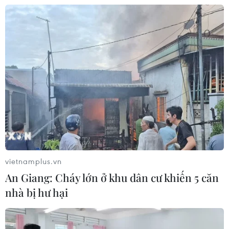
"Hoa Hồng"
06/08/2026 15:04
Vụ chuyên Tuyên Quang: Thu hồi,
hủy bỏ giấy chứng nhận kết quả thi
đã cấp
06/08/2026 13:55
Khuyến khích các cơ sở giáo dục đại
học cạnh tranh bằng chất lượng
vietnamplus.vn
06/08/2026 13:41
An Giang: Cháy lớn ở khu dân cư khiến 5 căn
nhà bị hư hại
Cần Thơ xem xét đề xuất xây dựng Tổ
hợp Giáo dục-Đào tạo 636 tỷ đồng