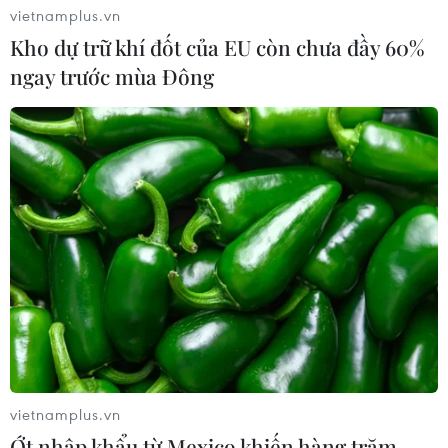
nhiều bài học hay cũng đã được chia sẻ.
vietnamplus.vn
Kho dự trữ khí đốt của EU còn chưa đầy 60%
ngay trước mùa Đông
vietnamplus.vn
Ớt nhập khẩu từ Mexico khiến hàng trăm