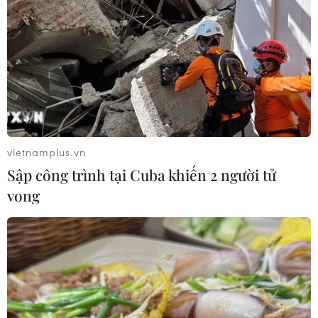
Quảng Ngãi: Hoàn thành xóa nhà tạm cho con
đẻ người hoạt động kháng chiến trước 20/7
vietnamplus.vn
TIN LIÊN QUAN
Sập công trình tại Cuba khiến 2 người tử
vong